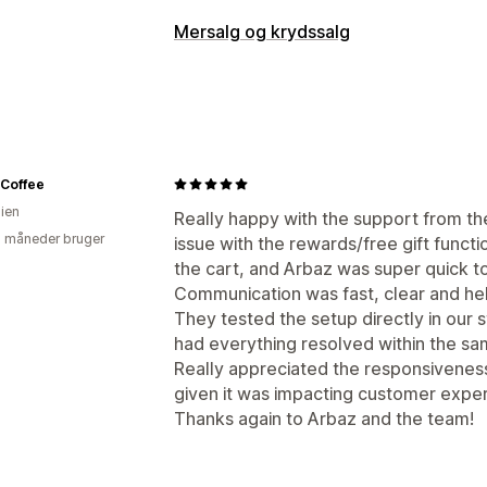
Kurvvisning
Mersalg og krydssalg
Annonceringer
Tilpasset stil
Tilpass
Tilpasning
Tilpasset CSS
Rabatfelter
Kampagn
Mersalg i indkøbskurv
Mersalg ved be
Dynamisk på mobil
Indkøbskurvskuff
Annonceringslinje
Statuslinje
Tilføje
Afkrydsningsfelt for vilkår
Nedtællin
Fastgjort indkøbskurv
Indkøbskurvsk
 Coffee
Mersalg
Tilpasset HTML
Træk og slip-editor
lien
Really happy with the support from th
Produktanbefalinger
Køb mere, spar
Tilpassede regler
2 måneder bruger
issue with the rewards/free gift funct
Ofte købt sammen
Leveringsbjælke
the cart, and Arbaz was super quick to 
Tilbud og anbefalinger
Niveaudelte belønninger
Yderligere 
Communication was fast, clear and he
Leveringsforsikring
Gratis gaver
Gra
They tested the setup directly in our s
Tilpasning af betalingsflow
Produktanbefalinger
Ofte købt sam
had everything resolved within the sa
Tilpassede bemærkninger
Donatione
Mængderabatter
Niveauinddelte rab
Really appreciated the responsiveness
Mersalg med et klik
Regler for lever
Anbefalinger med kunstig intelligens
given it was impacting customer exper
Regler for betalingsmetoder
Skjul hu
Thanks again to Arbaz and the team!
Analyser
Flere sprog
Klikrater
Konverteringsrater
Anbefa