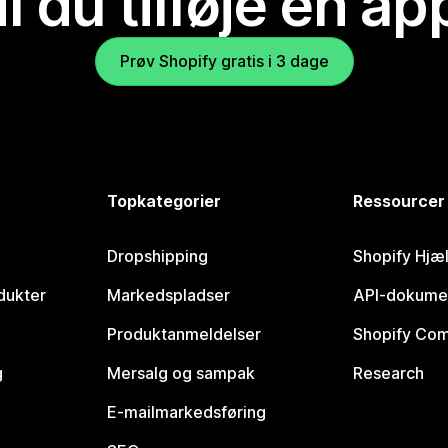
il du tilføje en ap
Prøv Shopify gratis i 3 dage
Topkategorier
Ressourcer
Dropshipping
Shopify Hjæ
dukter
Markedspladser
API-dokume
Produktanmeldelser
Shopify Co
g
Mersalg og sampak
Research
E-mailmarkedsføring