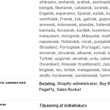
afrikaans, amharisk, arabisk, aserbajds
bengali, tibetansk, catalansk, bosnisk
Engelsk, esperanto, Spansk, estisk, bask
vestfrisisk, Fransk, irsk, galicisk, gujar
armensk, indonesisk, islandsk, Italiens
kannada, Koreansk, kurdisk, luxembou
malayalam, mongolsk, Malaysisk, malt
nepalesisk, Hollandsk, norsk, punjabis
(Brasilien), Portugisisk (Portugal), ru
slovensk, slovakisk, albansk, somali, se
Tyrkisk, uygurisk, ukrainsk, urdu, usbe
(forenklet), Kinesisk (traditionelt), zu
kirgisisk, lao, lettisk, malagassisk, 
sindhi, nordsamisk, sundanesisk, turk
rer sammen med
Betaling
Shopify-administrator
Buy B
PageFly
Sales Rocket
rier
Tilpasning af indkøbskurv