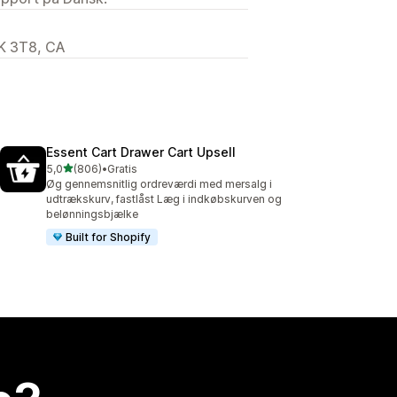
K 3T8, CA
Essent Cart Drawer Cart Upsell
ud af 5 stjerner
5,0
(806)
•
Gratis
806 anmeldelser i alt
Øg gennemsnitlig ordreværdi med mersalg i
udtrækskurv, fastlåst Læg i indkøbskurven og
belønningsbjælke
Built for Shopify