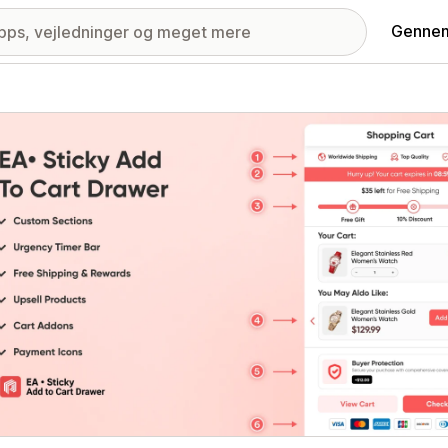
Gennem
ri med udvalgte billeder