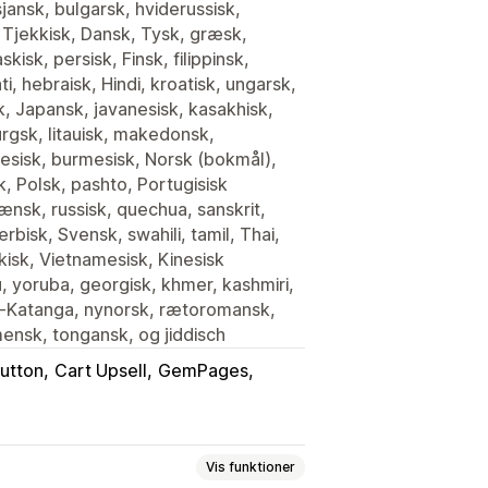
jansk, bulgarsk, hviderussisk,
, Tjekkisk, Dansk, Tysk, græsk,
isk, persisk, Finsk, filippinsk,
ati, hebraisk, Hindi, kroatisk, ungarsk,
k, Japansk, javanesisk, kasakhisk,
rgsk, litauisk, makedonsk,
esisk, burmesisk, Norsk (bokmål),
k, Polsk, pashto, Portugisisk
mænsk, russisk, quechua, sanskrit,
rbisk, Svensk, swahili, tamil, Thai,
kisk, Vietnamesisk, Kinesisk
lu, yoruba, georgisk, khmer, kashmiri,
luba-Katanga, nynorsk, rætoromansk,
mensk, tongansk, og jiddisch
utton
Cart Upsell
GemPages
Vis funktioner