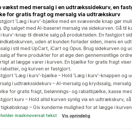
 vækst med mersalg i en udtrækssidekurv, en fastgj
ke for gratis fragt og mersalg via udtrækskurv
stgjort 'Læg i kurv'-bjælke med en svævende knap gør muli
g. Øg salget med AI-baseret mersalg via sidekurven. Gå til ka
i kurv'-knap til direkte salg på produktsiden. En fastgjort si
indkøbskurven, uden at kunden forlader siden, mens en ud
salg i stil med UpCart, iCart og Opus. Brug sidekurven og 
salg af flere produkter for at øge den gennemsnitlige ord
rtigt at lægge varer i kurven. En bjælke for gratis fragt vi
rabatter, og kurven er fastgjort.
tgjort 'Læg i kurv'-bjælke – Hold 'Læg i kurv'-knappen og 
salg i udtrækssidekurv – AI-mersalg og krydssalg, mersalg
lke for gratis fragt, belønnings- og rabatbjælke, kasse med
tgjort kurv – Hold altid kurven synlig via en udtrækskurv, 
tigkøbsknap – Giv kunderne mulighed for at lægge i kurven m
eholder maskinoversat tekst
Vis oprindelig