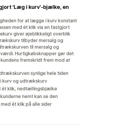
ort 'Læg i kurv'-bjælke, en
gheden for at lægge i kurv konstant
ssen med ét klik via en fastgjort
dekurv giver øjeblikkeligt overblik
trækskurv tilbyder mersalg og
udtrækskurven til mersalg og
reværdi. Hurtigkøbsknapper gør det
ser kundens fremskridt frem mod at
udtrækskurven synlige hele tiden
 i kurv og udtrækskurv
 ét klik, nedtællingsbjælke
så kunderne nemt kan se den
ed ét klik på alle sider