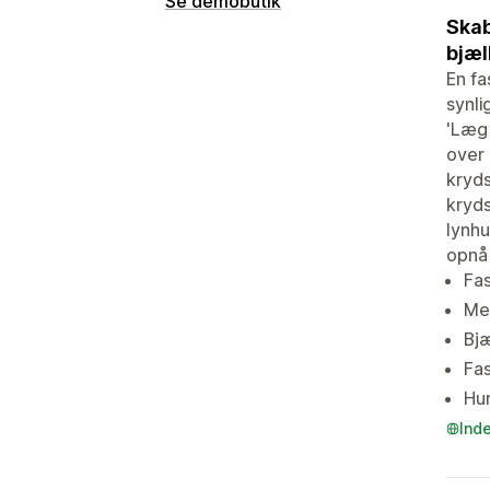
Se demobutik
Skab
bjæl
En fa
synli
'Læg 
over 
kryds
kryds
lynhu
opnå 
Fas
Mer
Bjæ
Fas
Hur
Ind