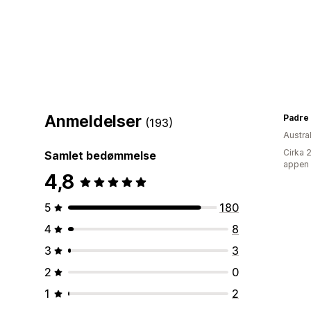
Anmeldelser
Padre
(193)
Austra
Cirka 
Samlet bedømmelse
appen
4,8
5
180
4
8
3
3
2
0
1
2