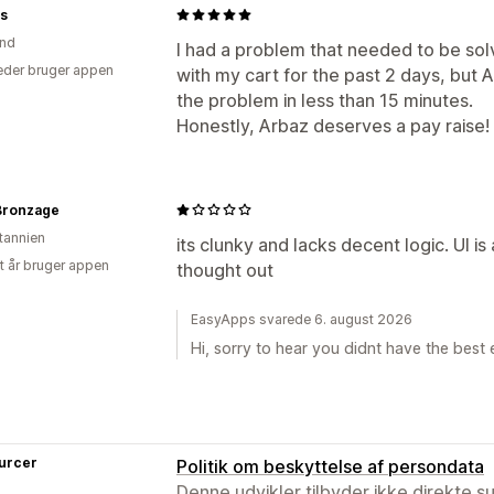
Ydeevne af tragt
is
and
I had a problem that needed to be solve
der bruger appen
with my cart for the past 2 days, but
the problem in less than 15 minutes.
Honestly, Arbaz deserves a pay raise!
Bronzage
itannien
its clunky and lacks decent logic. UI i
et år bruger appen
thought out
EasyApps svarede 6. august 2026
Hi, sorry to hear you didnt have the best
urcer
Politik om beskyttelse af persondata
Denne udvikler tilbyder ikke direkte s