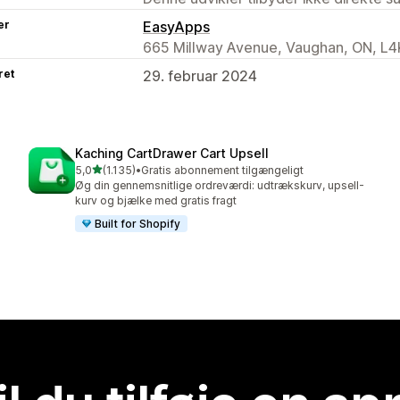
er
EasyApps
665 Millway Avenue, Vaughan, ON, L4
ret
29. februar 2024
Kaching CartDrawer Cart Upsell
ud af 5 stjerner
5,0
(1.135)
•
Gratis abonnement tilgængeligt
1135 anmeldelser i alt
Øg din gennemsnitlige ordreværdi: udtrækskurv, upsell-
kurv og bjælke med gratis fragt
Built for Shopify