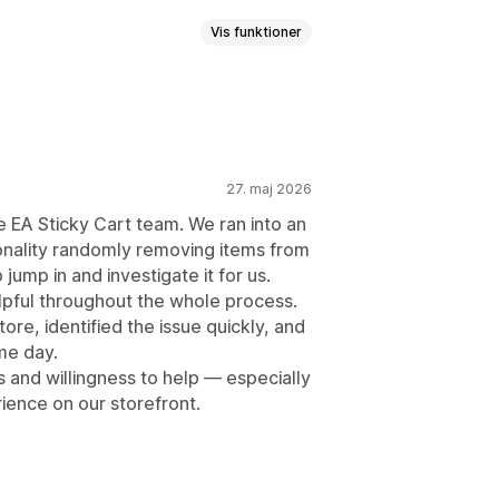
Vis funktioner
ede regler
Tilpasset HTML
er
Gaveindpakning
taling
Mersalg på produktside
e
Fastgjort indkøbskurv
lser med 1 klik
gsure
uffe
Pop op-vinduer
Tilpasset CSS
27. maj 2026
Multivaluta
Flere sprog
e EA Sticky Cart team. We ran into an
 mere
Gratis levering
ionality randomly removing items from
Indløsning af belønninger
jump in and investigate it for us.
gebyrer
Gratis gaver
Masserabatter
lpful throughout the whole process.
tis levering
Produkttilføjelser
tore, identified the issue quickly, and
men
Antalsbegrænsning
me day.
r
Automatiske rabatter
atter
 and willingness to help — especially
ingsmetoder
Prioriteret behandling
ience on our storefront.
rtig betaling
Gå til betaling
let ydeevne
Forslag til optimering