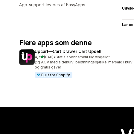
App-support leveres af EasyApps.
Udvikl
Lance
Flere apps som denne
Upcart—Cart Drawer Cart Upsell
ud af 5 stjerner
4,7
(848)
•
Gratis abonnement tilgængeligt
848 anmeldelser i alt
Øg AOV med sidekurv, belønningsbjælke, mersalg i kurv
og gratis gaver
Built for Shopify