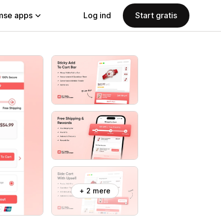
se apps
Log ind
Start gratis
+ 2 mere