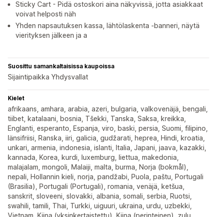
Sticky Cart - Pidä ostoskori aina näkyvissä, jotta asiakkaat
voivat helposti näh
Yhden napsautuksen kassa, lähtölaskenta -banneri, näytä
vierityksen jälkeen ja a
Suosittu samankaltaisissa kaupoissa
Sijaintipaikka Yhdysvallat
Kielet
afrikaans, amhara, arabia, azeri, bulgaria, valkovenäjä, bengali,
tiibet, katalaani, bosnia, Tšekki, Tanska, Saksa, kreikka,
Englanti, esperanto, Espanja, viro, baski, persia, Suomi, filipino,
länsifriisi, Ranska, iiri, galicia, gudžarati, heprea, Hindi, kroatia,
unkari, armenia, indonesia, islanti, Italia, Japani, jaava, kazakki,
kannada, Korea, kurdi, luxemburg, liettua, makedonia,
malajalam, mongoli, Malaiji, malta, burma, Norja (bokmål),
nepali, Hollannin kieli, norja, pandžabi, Puola, paštu, Portugali
(Brasilia), Portugali (Portugali), romania, venäjä, ketšua,
sanskrit, sloveeni, slovakki, albania, somali, serbia, Ruotsi,
swahili, tamili, Thai, Turkki, uiguuri, ukraina, urdu, uzbekki,
Vietnam, Kiina (yksinkertaistettu), Kiina (perinteinen), zulu,