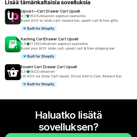
Lisää tämänkaltaisia sovelluksia
Upcart—Cart Drawer Cart Upsell
/ 5 tähteä
4,7
(847)
•
Ilmainen sopimus saatavilla
847 arvostelua yhteensä
Boost AOV w/ slide cart, reward bar, upsell cart & free gifts
Built for Shopify
Kaching CartDrawer Cart Upsell
/ 5 tähteä
5,0
(1 130)
•
Ilmainen sopimus saatavilla
1130 arvostelua yhteensä
Boost your AOV: slide cart, upsell cart & free shipping bar
Built for Shopify
Essent Cart Drawer Cart Upsell
/ 5 tähteä
5,0
(802)
•
Ilmainen
802 arvostelua yhteensä
Lift AOV via Slide Cart Upsell, Sticky Add to Cart, Reward Bar
Built for Shopify
Haluatko lisätä
sovelluksen?