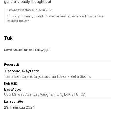
generally badly thought out
EasyApps vastasi 6. elokuu 2026
Hi, sorry to hear you didnt have the best experience. How can we
make it better?
Tuki
Sovellustuen tarjoaa EasyApps.
Resurssit
Tietosuojakäytäntö
Tämä kehittäjä ei tarjoa suoraa tukea kielellä Suomi.
Kehittäjä
EasyApps
665 Millway Avenue, Vaughan, ON, L4K 3T8, CA
Lanseerattu
29. helmikuu 2024