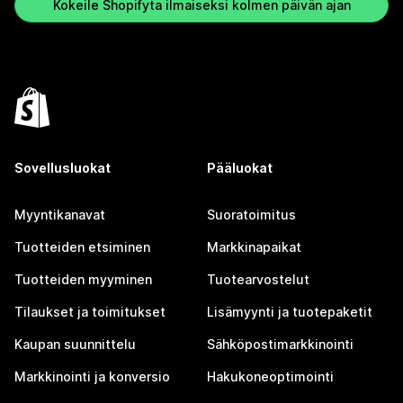
Kokeile Shopifyta ilmaiseksi kolmen päivän ajan
Sovellusluokat
Pääluokat
Myyntikanavat
Suoratoimitus
Tuotteiden etsiminen
Markkinapaikat
Tuotteiden myyminen
Tuotearvostelut
Tilaukset ja toimitukset
Lisämyynti ja tuotepaketit
Kaupan suunnittelu
Sähköpostimarkkinointi
Markkinointi ja konversio
Hakukoneoptimointi