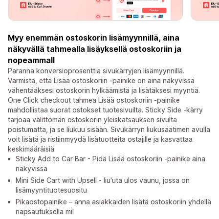
Myy enemmän ostoskorin lisämyynnillä, aina
näkyvällä tahmealla lisäyksellä ostoskoriin ja
nopeammall
Paranna konversioprosenttia sivukärryjen lisämyynnillä.
Varmista, että Lisää ostoskoriin -painike on aina näkyvissä
vähentääksesi ostoskorin hylkäämistä ja lisätäksesi myyntiä.
One Click checkout tahmea Lisää ostoskoriin -painike
mahdollistaa suorat ostokset tuotesivuilta. Sticky Side -kärry
tarjoaa välittömän ostoskorin yleiskatsauksen sivulta
poistumatta, ja se liukuu sisään. Sivukärryn liukusäätimen avulla
voit lisätä ja ristiinmyydä lisätuotteita ostajille ja kasvattaa
keskimääräisiä
Sticky Add to Car Bar - Pidä Lisää ostoskoriin -painike aina
näkyvissä
Mini Side Cart with Upsell - liu'uta ulos vaunu, jossa on
lisämyyntituotesuositu
Pikaostopainike – anna asiakkaiden lisätä ostoskoriin yhdellä
napsautuksella mil