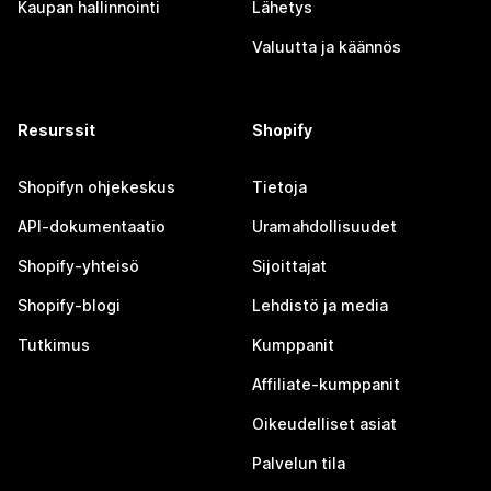
Kaupan hallinnointi
Lähetys
Valuutta ja käännös
Resurssit
Shopify
Shopifyn ohjekeskus
Tietoja
API-dokumentaatio
Uramahdollisuudet
Shopify-yhteisö
Sijoittajat
Shopify-blogi
Lehdistö ja media
Tutkimus
Kumppanit
Affiliate-kumppanit
Oikeudelliset asiat
Palvelun tila