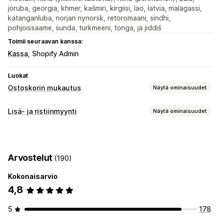
joruba, georgia, khmer, kašmiri, kirgiisi, lao, latvia, malagassi,
katanganluba, norjan nynorsk, retoromaani, sindhi,
pohjoissaame, sunda, turkmeeni, tonga, ja jiddiš
Toimii seuraavan kanssa:
Kassa
Shopify Admin
Luokat
Ostoskorin mukautus
Näytä ominaisuudet
Ostoskorin näkymä
Lisä- ja ristiinmyynti
Näytä ominaisuudet
Ilmoitukset
Mukautetut tyylit
Mukautetut säännöt
Mukautukset
Mukautettu HTML-koodi
Mukautettu CSS-koodi
Ostoskorilisämyynti
Kassavaihelisämyynti
Alennuskentät
Kampanjat
Lahjan paketointi
Arvostelut
(190)
Tuotesivulisämyynti
Ilmoituspalkki
Edistymispalkki
Mobiiliresponsiivisuus
Veto-ostoskori
Yhden klikkauksen lisäosat (add-ons)
Paikallaan pysyvä ostoskori
Ehtojen valintaruutu
Kokonaisarvio
Paikallaan pysyvä ostoskori
Veto-ostoskori
Ajastimet
4,8
Ponnahdusilmoitukset
Mukautettu CSS-koodi
Lisämyynti
5
178
Mukautettu HTML-koodi
Vedä ja pudota -editori
Tuotesuositukset
Säästä ostamalla enemmän