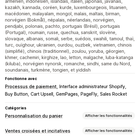
arménien, indonésien, islandais, italien, japonais, javanais,
kazakh, kannada, coréen, kurde, luxembourgeois, lituanien,
macédonien, malayalam, mongol, malais, maltais, birman,
norvégien (Bokmål), népalais, néerlandais, norvégien,
pendjabi, polonais, pachto, portugais (Brésil), portugais
(Portugal), roumain, russe, quechua, sanskrit, slovène,
slovaque, albanais, somali, serbe, suédois, swahili, tamoul, thaï,
turc, ouïghour, ukrainien, ourdou, ouzbek, vietnamien, chinois
(simplifié), chinois (traditionnel), zoulou, yoruba, géorgien,
khmer, cachemiri, kirghize, lao, letton, malgache, luba-katanga
(kiluba), norvégien nynorsk, romanche, sindhi, same du Nord,
soundanais, turkmène, tongien, et yiddish
Fonctionne avec
Processus de paiement
Interface administrateur Shopify
Buy Button
Cart Upsell
GemPages
PageFly
Sales Rocket
Catégories
Personnalisation du panier
Afficher les fonctionnalités
Affichage du panier
Ventes croisées et incitatives
Afficher les fonctionnalités
Annonces
Styles personnalisés
Règles personnalisées