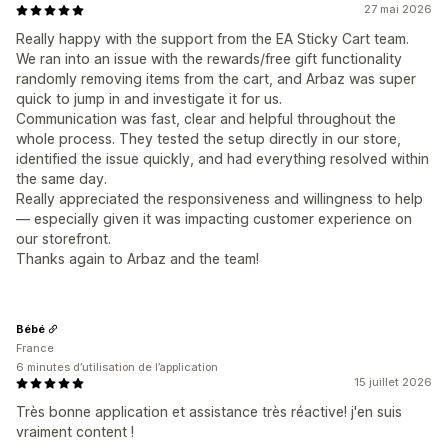
Taux de clics
Taux de conversion
27 mai 2026
Règles relatives aux modes d’expédition
Performance des recommandations
Règles relatives aux moyens de paiement
Really happy with the support from the EA Sticky Cart team.
We ran into an issue with the rewards/free gift functionality
Optimisation des suggestions
Entonnoir des performances
Masquer le paiement express
Passer au paiement
randomly removing items from the cart, and Arbaz was super
Multilingue
quick to jump in and investigate it for us.
Communication was fast, clear and helpful throughout the
whole process. They tested the setup directly in our store,
identified the issue quickly, and had everything resolved within
the same day.
Really appreciated the responsiveness and willingness to help
— especially given it was impacting customer experience on
our storefront.
Thanks again to Arbaz and the team!
Bébé
France
6 minutes d’utilisation de l’application
15 juillet 2026
Très bonne application et assistance très réactive! j'en suis
vraiment content !