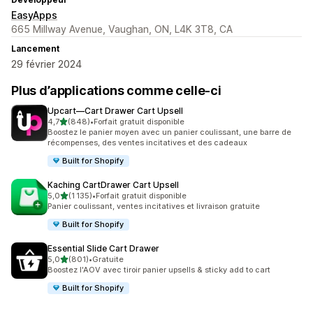
EasyApps
665 Millway Avenue, Vaughan, ON, L4K 3T8, CA
Lancement
29 février 2024
Plus d’applications comme celle-ci
Upcart—Cart Drawer Cart Upsell
étoile(s) sur 5
4,7
(848)
•
Forfait gratuit disponible
848 avis au total
Boostez le panier moyen avec un panier coulissant, une barre de
récompenses, des ventes incitatives et des cadeaux
Built for Shopify
Kaching CartDrawer Cart Upsell
étoile(s) sur 5
5,0
(1 135)
•
Forfait gratuit disponible
1135 avis au total
Panier coulissant, ventes incitatives et livraison gratuite
Built for Shopify
Essential Slide Cart Drawer
étoile(s) sur 5
5,0
(801)
•
Gratuite
801 avis au total
Boostez l'AOV avec tiroir panier upsells & sticky add to cart
Built for Shopify