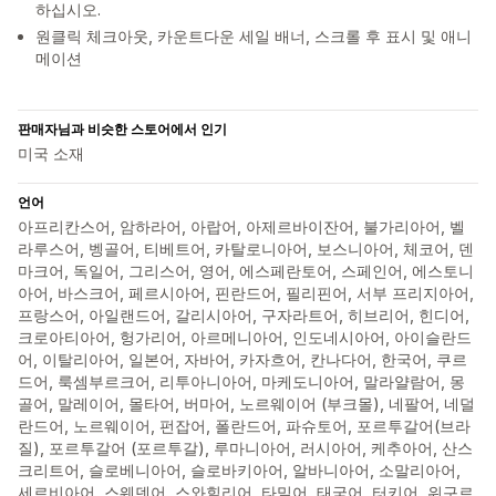
하십시오.
원클릭 체크아웃, 카운트다운 세일 배너, 스크롤 후 표시 및 애니
메이션
판매자님과 비슷한 스토어에서 인기
미국 소재
언어
아프리칸스어, 암하라어, 아랍어, 아제르바이잔어, 불가리아어, 벨
라루스어, 벵골어, 티베트어, 카탈로니아어, 보스니아어, 체코어, 덴
마크어, 독일어, 그리스어, 영어, 에스페란토어, 스페인어, 에스토니
아어, 바스크어, 페르시아어, 핀란드어, 필리핀어, 서부 프리지아어,
프랑스어, 아일랜드어, 갈리시아어, 구자라트어, 히브리어, 힌디어,
크로아티아어, 헝가리어, 아르메니아어, 인도네시아어, 아이슬란드
어, 이탈리아어, 일본어, 자바어, 카자흐어, 칸나다어, 한국어, 쿠르
드어, 룩셈부르크어, 리투아니아어, 마케도니아어, 말라얄람어, 몽
골어, 말레이어, 몰타어, 버마어, 노르웨이어 (부크몰), 네팔어, 네덜
란드어, 노르웨이어, 펀잡어, 폴란드어, 파슈토어, 포르투갈어(브라
질), 포르투갈어 (포르투갈), 루마니아어, 러시아어, 케추아어, 산스
크리트어, 슬로베니아어, 슬로바키아어, 알바니아어, 소말리아어,
세르비아어, 스웨덴어, 스와힐리어, 타밀어, 태국어, 터키어, 위구르