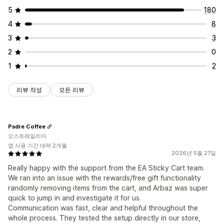
제안 및 권장 사항
함께 자주 구매하는 제품
배송 표시줄
리워드 사용
5
180
배송 보호
무료 기프트
무료 배송
제품 추가 옵션
추천 제품
등급별 리워드
추가 수수료
무료 기프트
대량 할인
4
8
함께 자주 구매하는 제품
수량 구분
수량 할인
계층별 할인
결제 사용자 지정
3
3
AI 권장 사항
우선 순위 처리
사용자 지정 노트
기부
자동 할인
원클릭 상향 판매
2
0
분석
배송 방법 규칙
결제 방법 규칙
Express 결제 숨기기
1
2
클릭률
전환율
추천 실적
최적화 제안
퍼널 추적
결제로 건너뛰기
여러 언어
리뷰 작성
모든 리뷰
Padre Coffee
오스트레일리아
앱 사용 기간 대략 2개월
2026년 5월 27일
Really happy with the support from the EA Sticky Cart team.
We ran into an issue with the rewards/free gift functionality
randomly removing items from the cart, and Arbaz was super
quick to jump in and investigate it for us.
Communication was fast, clear and helpful throughout the
whole process. They tested the setup directly in our store,