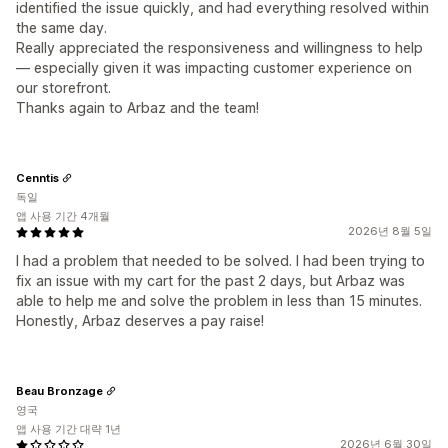
identified the issue quickly, and had everything resolved within
the same day.
Really appreciated the responsiveness and willingness to help
— especially given it was impacting customer experience on
our storefront.
Thanks again to Arbaz and the team!
Cenntis
독일
앱 사용 기간 4개월
2026년 8월 5일
I had a problem that needed to be solved. I had been trying to
fix an issue with my cart for the past 2 days, but Arbaz was
able to help me and solve the problem in less than 15 minutes.
Honestly, Arbaz deserves a pay raise!
Beau Bronzage
영국
앱 사용 기간 대략 1년
2026년 6월 30일