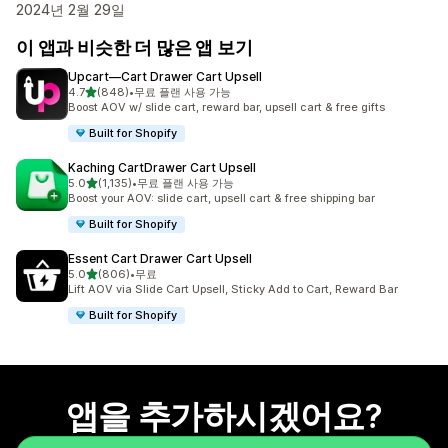
2024년 2월 29일
이 앱과 비슷한 더 많은 앱 보기
Upcart—Cart Drawer Cart Upsell
별 5개 중
4.7
(848)
•
무료 플랜 사용 가능
총 리뷰 848개
Boost AOV w/ slide cart, reward bar, upsell cart & free gifts
Built for Shopify
Kaching CartDrawer Cart Upsell
별 5개 중
5.0
(1,135)
•
무료 플랜 사용 가능
총 리뷰 1135개
Boost your AOV: slide cart, upsell cart & free shipping bar
Built for Shopify
Essent Cart Drawer Cart Upsell
별 5개 중
5.0
(806)
•
무료
총 리뷰 806개
Lift AOV via Slide Cart Upsell, Sticky Add to Cart, Reward Bar
Built for Shopify
앱을 추가하시겠어요?