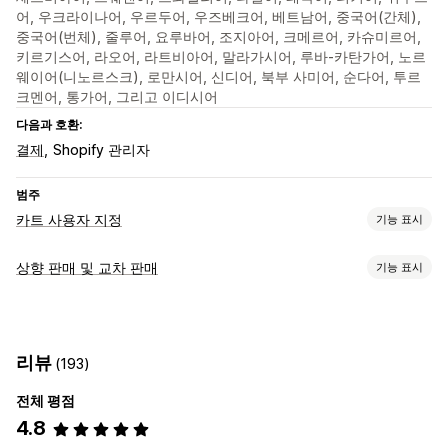
어, 우크라이나어, 우르두어, 우즈베크어, 베트남어, 중국어(간체),
중국어(번체), 줄루어, 요루바어, 조지아어, 크메르어, 카슈미르어,
키르기스어, 라오어, 라트비아어, 말라가시어, 루바-카탄가어, 노르
웨이어(니노르스크), 로만시어, 신디어, 북부 사미어, 순다어, 투르
크멘어, 통가어, 그리고 이디시어
다음과 호환:
결제
Shopify 관리자
범주
카트 사용자 지정
기능 표시
카트 표시
상향 판매 및 교차 판매
기능 표시
공지 사항
사용자 지정 스타일
사용자 지정 규칙
맞춤 설정
사용자 지정 HTML
사용자 지정 CSS
할인 필드
프로모션
카트 상향 판매
결제 상향 판매
제품 페이지 상향 판매
선물 포장
모바일 반응형
카트 서랍
고정 카트
약관 확인란
리뷰
(193)
공지 사항 표시줄
진행률 표시줄
원클릭 추가 기능
고정 카트
카운트다운 타이머
카트 서랍
팝업
사용자 지정 CSS
사용자 지정 HTML
전체 평점
상향 판매
끌어서 놓기 편집기
여러 통화
여러 언어
사용자 지정 규칙
4.8
추천 제품
더 많이 사면 더 많이 할인
무료 배송