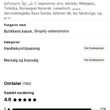
ქართული, ខ្មែរ, کٲشُر, кыргызча, ລາວ, latviešu, Malagasy,
Tshiluba, Norwegian Nynorsk, rumantsch, سنڌي,
davvisámegiella, Basa Sunda, türkmen dili, lea fakatonga, og
ייִדיש
Fungerer med
Butikkens kasse
Shopify-administrator
Kategorier
Handlekurvtilpasning
Vis funksjoner
Handlekurv-visning
Mersalg og kryssalg
Vis funksjoner
Kunngjøringer
Tilpassede stiler
Tilpassede regler
Tilpasning
Tilpasset HTML
Tilpasset CSS
Rabattfelt
Kampanjer
Mersalg i handlekurv
Mersalg i kassen
Gaveinnpakking
Mobilresponsiv
Handlekurvskuff
Omtaler
(190)
Mersalg på produktside
Kunngjøringsfelt
Progresjonsfelt
Festet handlekurv
Vilkår-avmerkingsboks
Nedtellinger
Tilleggsprogrammer med ett klikk
Festet handlekurv
Samlet vurdering
Mersalg
Handlekurvskuff
Popup-vinduer
Tilpasset CSS
4.8
Produktanbefalinger
Kjøp mer, spar mer
Gratis frakt
Tilpasset HTML
Dra-og-slipp-redigeringsverktøy
Kjøpes ofte sammen
Fraktfelt
Innløsning av belønninger
5
178
Multivaluta
Flere språk
Tilpassede regler