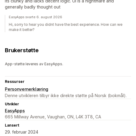
its clunky and lacks decent logic. UI is a nightmare and
generally badly thought out
EasyApps svarte 6. august 2026
Hi, sorry to hear you didnt have the best experience. How can we
make it better?
Brukerstøtte
App-støtte leveres av EasyApps.
Ressurser
Personvernerklæring
Denne utvikleren tilbyr ikke direkte støtte på Norsk (bokmål).
Utvikler
EasyApps
665 Millway Avenue, Vaughan, ON, L4K 3T8, CA
Lansert
29. februar 2024