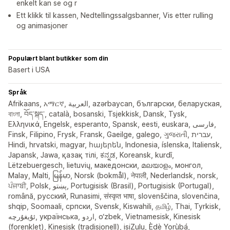
enkelt kan se og r
Ett klikk til kassen, Nedtellingssalgsbanner, Vis etter rulling
og animasjoner
Populært blant butikker som din
Basert i USA
Språk
Afrikaans, አማርኛ, العربية, azərbaycan, български, беларуская,
বাংলা, བོད་སྐད་, català, bosanski, Tsjekkisk, Dansk, Tysk,
Ελληνικά, Engelsk, esperanto, Spansk, eesti, euskara, فارسی,
Finsk, Filipino, Frysk, Fransk, Gaeilge, galego, ગુજરાતી, עברית,
Hindi, hrvatski, magyar, հայերեն, Indonesia, íslenska, Italiensk,
Japansk, Jawa, қазақ тілі, ಕನ್ನಡ, Koreansk, kurdî,
Lëtzebuergesch, lietuvių, македонски, മലയാളം, монгол,
Malay, Malti, မြန်မာ, Norsk (bokmål), नेपाली, Nederlandsk, norsk,
ਪੰਜਾਬੀ, Polsk, پښتو, Portugisisk (Brasil), Portugisisk (Portugal),
română, русский, Runasimi, संस्कृत भाषा, slovenščina, slovenčina,
shqip, Soomaali, српски, Svensk, Kiswahili, தமிழ், Thai, Tyrkisk,
ئۇيغۇرچە, українська, اردو, o‘zbek, Vietnamesisk, Kinesisk
(forenklet), Kinesisk (tradisjonell), isiZulu, Èdè Yorùbá,