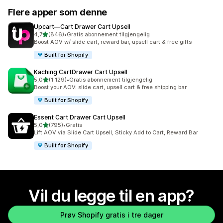
Flere apper som denne
Upcart—Cart Drawer Cart Upsell
av 5 stjerner
4,7
(846)
•
Gratis abonnement tilgjengelig
Totalt 846 omtaler
Boost AOV w/ slide cart, reward bar, upsell cart & free gifts
Built for Shopify
Kaching CartDrawer Cart Upsell
av 5 stjerner
5,0
(1 129)
•
Gratis abonnement tilgjengelig
Totalt 1129 omtaler
Boost your AOV: slide cart, upsell cart & free shipping bar
Built for Shopify
Essent Cart Drawer Cart Upsell
av 5 stjerner
5,0
(795)
•
Gratis
Totalt 795 omtaler
Lift AOV via Slide Cart Upsell, Sticky Add to Cart, Reward Bar
Built for Shopify
Vil du legge til en app?
Prøv Shopify gratis i tre dager