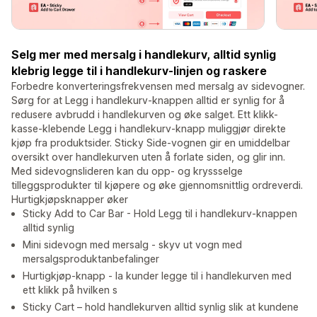
Selg mer med mersalg i handlekurv, alltid synlig
klebrig legge til i handlekurv-linjen og raskere
Forbedre konverteringsfrekvensen med mersalg av sidevogner.
Sørg for at Legg i handlekurv-knappen alltid er synlig for å
redusere avbrudd i handlekurven og øke salget. Ett klikk-
kasse-klebende Legg i handlekurv-knapp muliggjør direkte
kjøp fra produktsider. Sticky Side-vognen gir en umiddelbar
oversikt over handlekurven uten å forlate siden, og glir inn.
Med sidevognslideren kan du opp- og kryssselge
tilleggsprodukter til kjøpere og øke gjennomsnittlig ordreverdi.
Hurtigkjøpsknapper øker
Sticky Add to Car Bar - Hold Legg til i handlekurv-knappen
alltid synlig
Mini sidevogn med mersalg - skyv ut vogn med
mersalgsproduktanbefalinger
Hurtigkjøp-knapp - la kunder legge til i handlekurven med
ett klikk på hvilken s
Sticky Cart – hold handlekurven alltid synlig slik at kundene