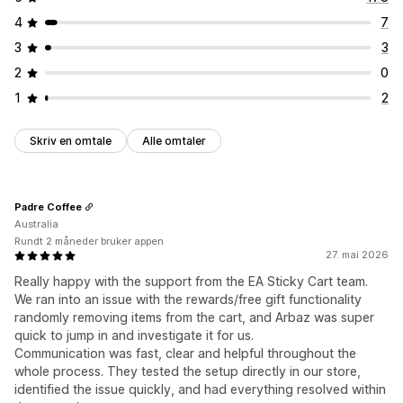
Nivåbelønninger
Tilleggsavgifter
Gratis gaver
4
7
Tilbud og anbefalinger
Masserabatter
3
3
Fraktbeskyttelse
Gratis gaver
Gratis frakt
Kassetilpasning
2
0
Tilleggsprogrammer for produkter
Produktanbefalinger
Tilpassede merknader
Donasjoner
Automatiske rabatter
1
2
Kjøpes ofte sammen
Kvantumsrabatter
Volumrabatter
Mersalg med ett klikk
Fraktmetoderegler
Rabatter på flere nivåer
KI-anbefalinger
Betalingsmåteregler
Skjul hurtigkasse
Hopp til kassen
Skriv en omtale
Alle omtaler
Prioritert behandling
Flere språk
Analyse
«Klikk videre»-rater
Koverteringsrater
Anbefalingsytelse
Padre Coffee
Australia
Optimaliseringsforslag
Trakteytelse
Rundt 2 måneder bruker appen
27. mai 2026
Really happy with the support from the EA Sticky Cart team.
We ran into an issue with the rewards/free gift functionality
randomly removing items from the cart, and Arbaz was super
quick to jump in and investigate it for us.
Communication was fast, clear and helpful throughout the
whole process. They tested the setup directly in our store,
identified the issue quickly, and had everything resolved within