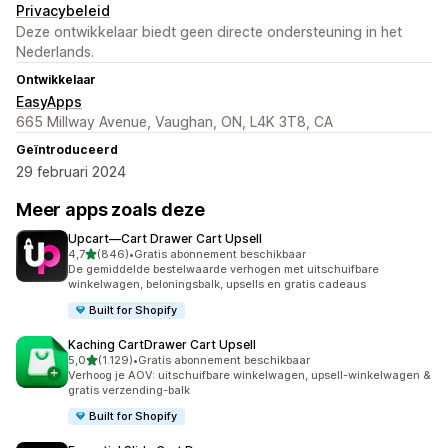
Privacybeleid
Deze ontwikkelaar biedt geen directe ondersteuning in het
Nederlands.
Ontwikkelaar
EasyApps
665 Millway Avenue, Vaughan, ON, L4K 3T8, CA
Geïntroduceerd
29 februari 2024
Meer apps zoals deze
Upcart—Cart Drawer Cart Upsell
van 5 sterren
4,7
(846)
•
Gratis abonnement beschikbaar
846 recensies in totaal
De gemiddelde bestelwaarde verhogen met uitschuifbare
winkelwagen, beloningsbalk, upsells en gratis cadeaus
Built for Shopify
Kaching CartDrawer Cart Upsell
van 5 sterren
5,0
(1.129)
•
Gratis abonnement beschikbaar
1129 recensies in totaal
Verhoog je AOV: uitschuifbare winkelwagen, upsell-winkelwagen &
gratis verzending-balk
Built for Shopify