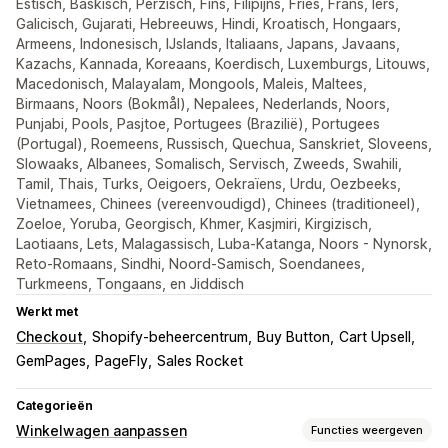
Estisch, Baskisch, Perzisch, Fins, Filipijns, Fries, Frans, Iers,
Galicisch, Gujarati, Hebreeuws, Hindi, Kroatisch, Hongaars,
Armeens, Indonesisch, IJslands, Italiaans, Japans, Javaans,
Kazachs, Kannada, Koreaans, Koerdisch, Luxemburgs, Litouws,
Macedonisch, Malayalam, Mongools, Maleis, Maltees,
Birmaans, Noors (Bokmål), Nepalees, Nederlands, Noors,
Punjabi, Pools, Pasjtoe, Portugees (Brazilië), Portugees
(Portugal), Roemeens, Russisch, Quechua, Sanskriet, Sloveens,
Slowaaks, Albanees, Somalisch, Servisch, Zweeds, Swahili,
Tamil, Thais, Turks, Oeigoers, Oekraïens, Urdu, Oezbeeks,
Vietnamees, Chinees (vereenvoudigd), Chinees (traditioneel),
Zoeloe, Yoruba, Georgisch, Khmer, Kasjmiri, Kirgizisch,
Laotiaans, Lets, Malagassisch, Luba-Katanga, Noors - Nynorsk,
Reto-Romaans, Sindhi, Noord-Samisch, Soendanees,
Turkmeens, Tongaans, en Jiddisch
Werkt met
Checkout
Shopify-beheercentrum
Buy Button
Cart Upsell
GemPages
PageFly
Sales Rocket
Categorieën
Winkelwagen aanpassen
Functies weergeven