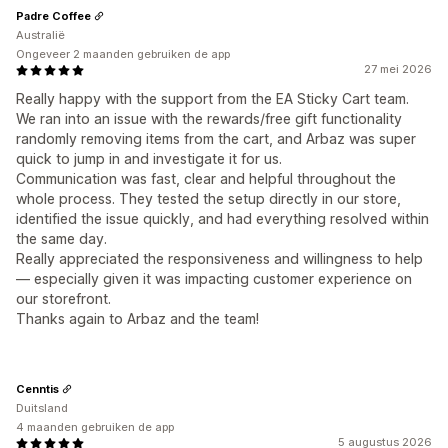
Aanbevelingsprestaties
Suggesties voor optimalisatie
Padre Coffee
Meerdere talen
Australië
Funnelprestaties
Ongeveer 2 maanden gebruiken de app
27 mei 2026
Really happy with the support from the EA Sticky Cart team.
We ran into an issue with the rewards/free gift functionality
randomly removing items from the cart, and Arbaz was super
quick to jump in and investigate it for us.
Communication was fast, clear and helpful throughout the
whole process. They tested the setup directly in our store,
identified the issue quickly, and had everything resolved within
the same day.
Really appreciated the responsiveness and willingness to help
— especially given it was impacting customer experience on
our storefront.
Thanks again to Arbaz and the team!
Cenntis
Duitsland
4 maanden gebruiken de app
5 augustus 2026