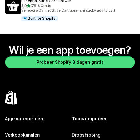
Essential Slide Cart Drawer
van 5 sterren
5,0
(791)
•
Gratis
791 recensies in totaal
Verhoog AOV met Slide Cart upsells & sticky add to cart
Built for Shopify
Wil je een app toevoegen?
Probeer Shopify 3 dagen gratis
App-categorieën
Topcategorieën
Verkoopkanalen
Dropshipping