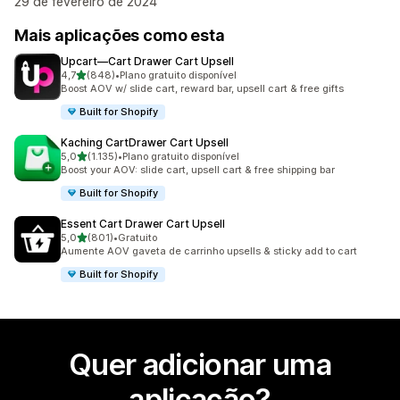
29 de fevereiro de 2024
Mais aplicações como esta
Upcart—Cart Drawer Cart Upsell
de 5 estrelas
4,7
(848)
•
Plano gratuito disponível
848 total de avaliações
Boost AOV w/ slide cart, reward bar, upsell cart & free gifts
Built for Shopify
Kaching CartDrawer Cart Upsell
de 5 estrelas
5,0
(1.135)
•
Plano gratuito disponível
1135 total de avaliações
Boost your AOV: slide cart, upsell cart & free shipping bar
Built for Shopify
Essent Cart Drawer Cart Upsell
de 5 estrelas
5,0
(801)
•
Gratuito
801 total de avaliações
Aumente AOV gaveta de carrinho upsells & sticky add to cart
Built for Shopify
Quer adicionar uma
aplicação?