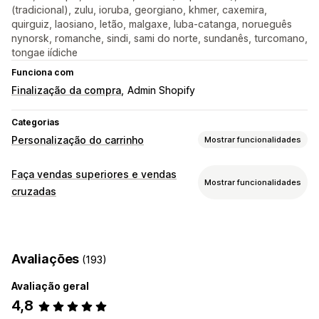
(tradicional), zulu, ioruba, georgiano, khmer, caxemira,
quirguiz, laosiano, letão, malgaxe, luba-catanga, norueguês
nynorsk, romanche, sindi, sami do norte, sundanês, turcomano,
tongae iídiche
Funciona com
Finalização da compra
Admin Shopify
Categorias
Personalização do carrinho
Mostrar funcionalidades
Apresentação do carrinho
Faça vendas superiores e vendas
Mostrar funcionalidades
Anúncios
Estilos personalizados
Regras personalizadas
cruzadas
HTML personalizado
CSS personalizado
Personalização
Campos de desconto
Promoções
Papel de embrulho
Venda superior do carrinho
Reatividade móvel
Painel deslizante do carrinho
Avaliações
(193)
Venda superior na finalização da compra
Carrinho fixo
Caixa de verificação dos termos
Venda superior na página do produto
Barra de anúncios
Temporizadores de contagem decrescente
Avaliação geral
Barra de progresso
Suplementos com um clique
4,8
Vendas superiores
Carrinho fixo
Painel deslizante do carrinho
Pop-ups