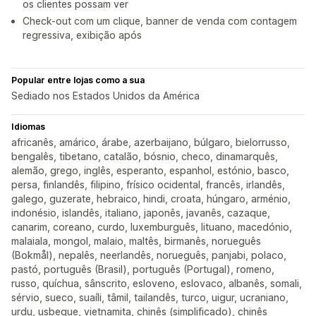
os clientes possam ver
Check-out com um clique, banner de venda com contagem
regressiva, exibição após
Popular entre lojas como a sua
Sediado nos Estados Unidos da América
Idiomas
africanês, amárico, árabe, azerbaijano, búlgaro, bielorrusso,
bengalês, tibetano, catalão, bósnio, checo, dinamarquês,
alemão, grego, inglês, esperanto, espanhol, estónio, basco,
persa, finlandês, filipino, frísico ocidental, francês, irlandês,
galego, guzerate, hebraico, hindi, croata, húngaro, arménio,
indonésio, islandês, italiano, japonês, javanês, cazaque,
canarim, coreano, curdo, luxemburguês, lituano, macedónio,
malaiala, mongol, malaio, maltês, birmanês, norueguês
(Bokmål), nepalês, neerlandês, norueguês, panjabi, polaco,
pastó, português (Brasil), português (Portugal), romeno,
russo, quíchua, sânscrito, esloveno, eslovaco, albanês, somali,
sérvio, sueco, suaíli, tâmil, tailandês, turco, uigur, ucraniano,
urdu, usbeque, vietnamita, chinês (simplificado), chinês