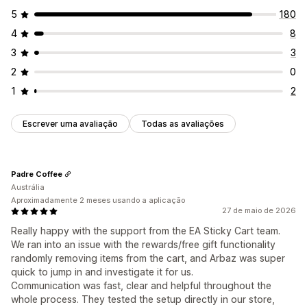
Recomendações de produtos
Compre mais, poupe mais
5
180
CSS personalizado
HTML personalizado
Envio gratuito
Frequentemente comprados em conjunto
Editor de arrastar e largar
Várias moedas
Multilingue
4
8
Barra de envio
Resgate de recompensas
Regras personalizadas
3
3
Recompensas diferenciadas
Tarifas adicionais
2
0
Ofertas e recomendações
Ofertas gratuitas
Descontos em lote
1
2
Proteção de envio
Ofertas gratuitas
Envio gratuito
Personalização de finalização da compra
Suplementos de produtos
Recomendações de produtos
Notas personalizadas
Escrever uma avaliação
Donativos
Todas as avaliações
Descontos automáticos
Frequentemente comprados em conjunto
Venda superior com um clique
Intervalos de quantidade
Descontos de volume
Regras do método de envio
Descontos diferenciados
Recomendações de IA
Padre Coffee
Regras do método de pagamento
Processamento prioritário
Austrália
Ocultar finalização da compra expresso
Aproximadamente 2 meses usando a aplicação
Análise de dados
27 de maio de 2026
Avançar para a finalização da compra
Multilingue
Taxas de cliques
Taxas de conversão
Really happy with the support from the EA Sticky Cart team.
We ran into an issue with the rewards/free gift functionality
Desempenho da recomendação
Sugestões de otimização
randomly removing items from the cart, and Arbaz was super
Canalize o desempenho
quick to jump in and investigate it for us.
Communication was fast, clear and helpful throughout the
whole process. They tested the setup directly in our store,