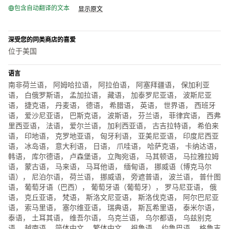
包含自动翻译的文本
显示原文
深受您的同类商店的喜爱
位于美国
语言
南非荷兰语， 阿姆哈拉语， 阿拉伯语， 阿塞拜疆语， 保加利亚
语， 白俄罗斯语， 孟加拉语， 藏语， 加泰罗尼亚语， 波斯尼亚
语， 捷克语， 丹麦语， 德语， 希腊语， 英语， 世界语， 西班牙
语， 爱沙尼亚语， 巴斯克语， 波斯语， 芬兰语， 菲律宾语， 西弗
里西亚语， 法语， 爱尔兰语， 加利西亚语， 古吉拉特语， 希伯来
语， 印地语， 克罗地亚语， 匈牙利语， 亚美尼亚语， 印度尼西亚
语， 冰岛语， 意大利语， 日语， 爪哇语， 哈萨克语， 卡纳达语，
韩语， 库尔德语， 卢森堡语， 立陶宛语， 马其顿语， 马拉雅拉姆
语， 蒙古语， 马来语， 马耳他语， 缅甸语， 挪威语（博克马尔
语）， 尼泊尔语， 荷兰语， 挪威语， 旁遮普语， 波兰语， 普什图
语， 葡萄牙语（巴西）， 葡萄牙语（葡萄牙）， 罗马尼亚语， 俄
语， 克丘亚语， 梵语， 斯洛文尼亚语， 斯洛伐克语， 阿尔巴尼亚
语， 索马里语， 塞尔维亚语， 瑞典语， 斯瓦希里语， 泰米尔语，
泰语， 土耳其语， 维吾尔语， 乌克兰语， 乌尔都语， 乌兹别克
语， 越南语， 简体中文， 繁体中文， 祖鲁语， 约鲁巴语， 格鲁吉