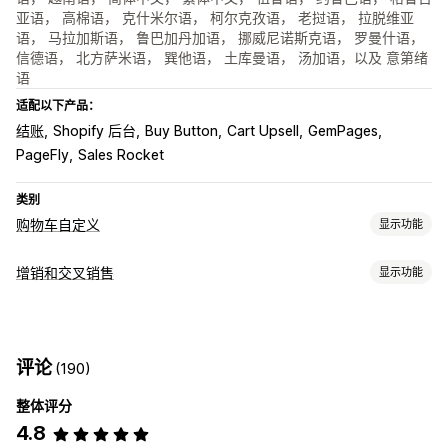
亚语， 高棉语， 克什米尔语， 柯尔克孜语， 老挝语， 拉脱维亚
语， 马拉加斯语， 鲁巴加丹加语， 挪威尼诺斯克语， 罗曼什语，
信德语， 北方萨米语， 巽他语， 土库曼语， 汤加语，以及 意第绪
语
适配以下产品：
结账
Shopify 后台
Buy Button
Cart Upsell
GemPages
PageFly
Sales Rocket
类别
购物车自定义
显示功能
购物车显示
增销和交叉销售
显示功能
公告
自定义样式
自定义规则
自定义 HTML
自定义 CSS
自定义
折扣字段
促销
礼品包装
自动适应移动设备
购物车抽屉
购物车增销
结账增销
产品页面增销
公告栏
进度条
粘性购物车
条款复选框
倒数计时器
评论
(190)
一键附加服务
粘性购物车
购物车抽屉
弹出窗口
自定义 CSS
增销
自定义 HTML
拖放式编辑器
多币种
多语言
自定义规则
整体评分
产品推荐
多买多省
免运费
组合购买
运输进度条
奖励兑换
4.8
优惠和建议
分级奖励
额外费用
免费赠品
批量折扣