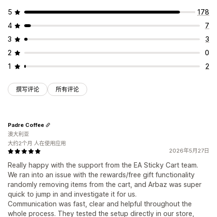
运输保护
免费赠品
免运费
附加产品
产品推荐
组合购买
5
178
结账自定义
数量折扣
批量折扣
分层折扣
AI 建议
优先处理
4
7
自定义备注
捐款
自动折扣
一键增销
发货方式规则
分析
付款方式规则
隐藏快速结账
跳到结账
多语言
3
3
点击率
转化率
推荐绩效
优化建议
漏斗绩效
2
0
1
2
撰写评论
所有评论
Padre Coffee
澳大利亚
大约2个月 人在使用应用
2026年5月27日
Really happy with the support from the EA Sticky Cart team.
We ran into an issue with the rewards/free gift functionality
randomly removing items from the cart, and Arbaz was super
quick to jump in and investigate it for us.
Communication was fast, clear and helpful throughout the
whole process. They tested the setup directly in our store,