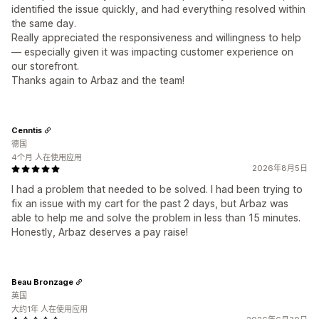
identified the issue quickly, and had everything resolved within
the same day.
Really appreciated the responsiveness and willingness to help
— especially given it was impacting customer experience on
our storefront.
Thanks again to Arbaz and the team!
Cenntis
德国
4个月 人在使用应用
2026年8月5日
I had a problem that needed to be solved. I had been trying to
fix an issue with my cart for the past 2 days, but Arbaz was
able to help me and solve the problem in less than 15 minutes.
Honestly, Arbaz deserves a pay raise!
Beau Bronzage
英国
大约1年 人在使用应用