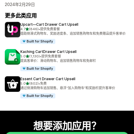
2024年2月29日
更多此类应用
Upcart—Cart Drawer Cart Upsell
星（满分 5 星）
4.7
(846)
•
提供免费套餐
总共 846 条评论
借助侧滑式购物车、奖励进度条、追加销售购物车和免费赠品提升客单价
Built for Shopify
Kaching CartDrawer Cart Upsell
星（满分 5 星）
5.0
(1,130)
•
提供免费套餐
总共 1130 条评论
提高客单价：滑动购物车、追加销售购物车和免邮栏
Built for Shopify
Essent Cart Drawer Cart Upsell
星（满分 5 星）
5.0
(802)
•
免费
总共 802 条评论
通过侧滑购物车追加销售、悬浮“加入购物车”和奖励栏提升客单价
Built for Shopify
想要添加应用？