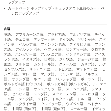
ップアップ
カート ページ ポップアップ - チェックアウト直前のカート ペ
ージにポップアップ
言語
英語、 アフリカーンス語、 アラビア語、 ブルガリア語、 チベッ
ト語、 チェコ語、 デンマーク語、 ドイツ語、 ギリシャ語、 スペ
イン語、 ペルシア語、 フィンランド語、 フィリピノ語、 フラン
ス語、 アイルランド語、 ヘブライ語、 ヒンディー語、 クロアチ
ア語、 ハンガリー語、 アルメニア語、 インドネシア語、 アイス
ランド語、 イタリア語、 日本語、 ジャワ語、 ジョージア語、 韓
国語、 クルド語、 カシミール語、 クメール語、 カザフ語、 ルク
センブルク語、 リトアニア語、 ラトビア語、 マケドニア語、 モ
ンゴル語、 マレー語、 マルタ語、 ミャンマー語、 ノルウェー
語、 オランダ語、 ネパール語、 パンジャブ語、 ポーランド語、
ポルトガル語 (ブラジル)、 ポルトガル語 (ポルトガル)、 ルーマニ
ア語、 ロシア語、 サンスクリット語、 スロベニア語、 ソマリ
語、 セルビア語、 スンダ語、 スウェーデン語、 スワヒリ語、 タ
ミル語、 テルグ語、 タイ語、 トルクメン語、 トルコ語、 ウイグ
ル語、 ウクライナ語、 ウルドゥー語、 ウズベク語、 ベトナム
語、 中国語 (簡体字)、 中国語 (繁体字)、 ズールー語、 イディッ