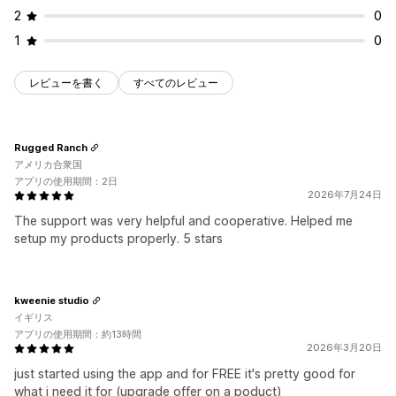
AIによるおすすめ
定期購入のアップグレード
優先処理
2
0
編集ツール
テンプレート
一括編集
インポートとエクスポート
分析
1
0
カスタムコード
カスタムフォント
通貨換算
ローカライズ
A/Bテスト
クリックスルー率
コンバージョン率
キャンペーン
トリガーとルール
ディスカウントの組み合わせ
ファネルのパフォーマンス
レビューを書く
すべてのレビュー
オートメーション
ターゲティング
ジオロケーション
セグメンテーション
タグ付け
絞り込み
追跡
レポート
分析
A/Bテスト
Rugged Ranch
アメリカ合衆国
アプリの使用期間：2日
2026年7月24日
The support was very helpful and cooperative. Helped me
setup my products properly. 5 stars
kweenie studio
イギリス
アプリの使用期間：約13時間
2026年3月20日
just started using the app and for FREE it's pretty good for
what i need it for (upgrade offer on a poduct)