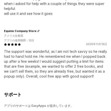
when i asked for help with a couple of things they were super
helpful.
will use it and see how it goes
Equinix Company Store
アメリカ合衆国
アプリの使用期間：12日
2025年11月19日
The support was wonderful, as I am not tech savvy so he really
had to hand hold me. He remembered me when I popped back
up after a few weeks! I would suggest putting a limit for items
that are free (example, we wanted to offer 2 free books, and
we can't sell them, so they are already free, but wanted it as a
popup only). Overall, cool free app with good support!
サポート
アプリのサポートは EasyApps が提供しています。