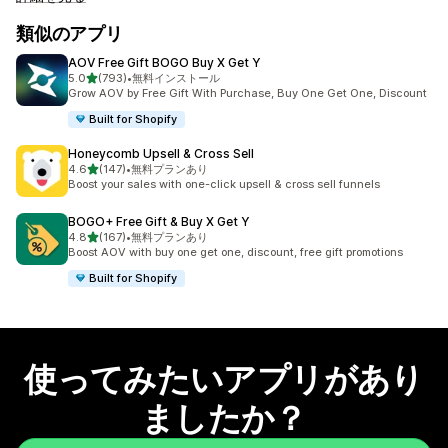
類似のアプリ
AOV Free Gift BOGO Buy X Get Y
5つ星中
5.0
(793)
•
無料インストール
合計レビュー数：793件
Grow AOV by Free Gift With Purchase, Buy One Get One, Discount
Built for Shopify
Honeycomb Upsell & Cross Sell
5つ星中
4.6
(147)
•
無料プランあり
合計レビュー数：147件
Boost your sales with one-click upsell & cross sell funnels
BOGO+ Free Gift & Buy X Get Y
5つ星中
4.8
(167)
•
無料プランあり
合計レビュー数：167件
Boost AOV with buy one get one, discount, free gift promotions
Built for Shopify
使ってみたいアプリがあり
ましたか？