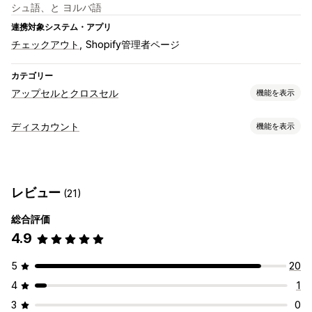
シュ語、と ヨルバ語
連携対象システム・アプリ
チェックアウト
Shopify管理者ページ
カテゴリー
アップセルとクロスセル
機能を表示
カスタマイズ
ディスカウント
機能を表示
カートでのアップセル
チェックアウト時のアップセル
ディスカウントの種類
商品ページでのアップセル
お知らせバー
進捗バー
クーポンコード
クーポン
BOGO
固定価格設定
お礼ページでのアップセル
ワンクリックアドオン
レビュー
(21)
段階的な価格設定
ボリュームディスカウント
数量割引
カートドロワー
ポップアップ
カスタムCSS
カスタムHTML
一律割引
割引率によるディスカウント
一括割引
無料配送
ドラッグ&ドロップエディタ
複数通貨
複数言語
カスタムルール
総合評価
カートディスカウント
チェックアウトディスカウント
ギフト
4.9
オファーとおすすめ
リワード
定期購入
期間限定オファー
カウントダウンタイマー
保証
配送保証
無料ギフト
ギフト包装
無料配送
商品アドオン
5
20
アップセルディスカウント
クロスセルディスカウント
出口意図
おすすめ商品
よく同時購入される商品
バンドル
数量割引
ポップアップ
バナー
動的価格設定
カスタムディスカウント
4
1
ボリュームディスカウント
段階的ディスカウント
3
0
ディスカウント管理