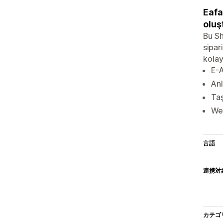
Eafa
oluş
Bu Sh
sipar
kolay
E-A
Anl
Taş
Web
言語
連携対
カテゴ