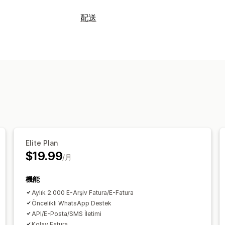
ドキュメントタイプ
配送
請求書
配送ラベル
ラベルと梱包
カスタマイズ
ラベル作成
バーコードのスキャン
注
請求書番号
税計算
バーコード
配送品の管理
ファイル管理
リアルタイム追跡
メール通知
注文の
一括ダウンロード
メールオートメーシ
データセキュリティ
Elite Plan
$19.99
/月
機能
Aylık 2.000 E-Arşiv Fatura/E-Fatura
Öncelikli WhatsApp Destek
API/E-Posta/SMS İletimi
Kolay Fatura