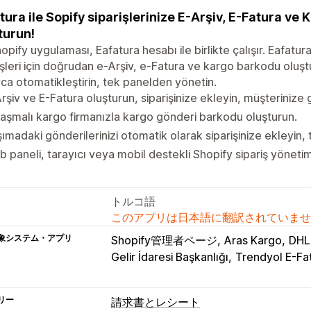
tura ile Sopify siparişlerinize E-Arşiv, E-Fatura v
turun!
opify uygulaması, Eafatura hesabı ile birlikte çalışır. Eafatura
işleri için doğrudan e-Arşiv, e-Fatura ve kargo barkodu oluştur
ca otomatikleştirin, tek panelden yönetin.
rşiv ve E-Fatura oluşturun, siparişinize ekleyin, müşterinize 
aşmalı kargo firmanızla kargo gönderi barkodu oluşturun.
ımadaki gönderilerinizi otomatik olarak siparişinize ekleyin, 
 paneli, tarayıcı veya mobil destekli Shopify sipariş yönetim
トルコ語
このアプリは日本語に翻訳されていませ
象システム・アプリ
Shopify管理者ページ
Aras Kargo
DHL
Gelir İdaresi Başkanlığı
Trendyol E-Fa
リー
請求書とレシート