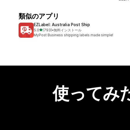
類似のアプリ
EZLabel: Australia Post Ship
5つ星中
5.0
(793)
•
無料インストール
合計レビュー数：793件
MyPost Business shipping labels made simple!
使ってみ