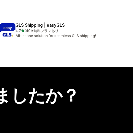
GLS Shipping | easyGLS
5つ星中
4.7
(40)
•
無料プランあり
合計レビュー数：40件
All-in-one solution for seamless GLS shipping!
ましたか？