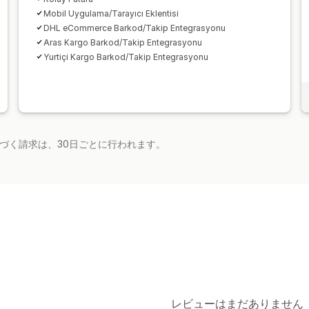
Mobil Uygulama/Tarayıcı Eklentisi
DHL eCommerce Barkod/Takip Entegrasyonu
Aras Kargo Barkod/Takip Entegrasyonu
Yurtiçi Kargo Barkod/Takip Entegrasyonu
基づく請求は、30日ごとに行われます。
レビューはまだありません