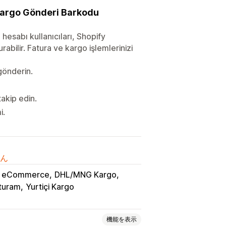
e Kargo Gönderi Barkodu
 hesabı kullanıcıları, Shopify
abilir. Fatura ve kargo işlemlerinizi
gönderin.
takip edin.
i.
ん
 eCommerce
DHL/MNG Kargo
turam
Yurtiçi Kargo
機能を表示