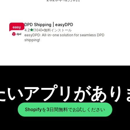
DPD Shipping | easyDPD
5つ星中
4.2
(104)
•
無料インストール
合計レビュー数：104件
easyDPD: All-in-one solution for seamless DPD
shipping!
たいアプリがあり
Shopifyを3日間無料でお試しください