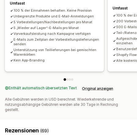
Benachrichtigungsvorlagen
Umfasst
Zahlungsaufschübe
Zahlungspläne
Rabatte
Umfasst
Schaltfläche für Benachrichtigungen
Popups
Wartelisten
100 % der Einnahmen behalten. Keine Provision
Gemischter Warenkorb
Manuelle Zahlung
100 % der E
Unbegrenzte Produkte und E-Mail-Anmeldungen
Analysen und Berichte
200 Vorbest
5 Vorbestellungen/Nachbestellungen pro Monat
500 E-Mails
Kundennachfrage
5 „Wieder auf Lager“-E-Mails pro Monat
Inventarberichte
Leistungsberichte
Teil-/Raten
Vorverkaufsleistung nach Kampagne verfolgen
Inventarverfolgung
Aufgeschob
E-Mails zum Zeitplan der Vorbestellungslieferungen
einziehen
senden
Benutzerdef
Unterstützung von Teillieferungen bei gemischten
Warenkörben
Shopify Flo
Kein App-Branding
Alle kostenl
Enthält automatisch übersetzten Text
Original anzeigen
Alle Gebühren werden in USD berechnet. Wiederkehrende und
nutzungsabhängige Gebühren werden alle 30 Tage in Rechnung
gestellt.
Rezensionen
(69)