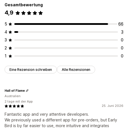
Gesamtbewertung
4,9
5
66
4
3
3
0
2
0
1
0
Eine Rezension schreiben
Alle Rezensionen
Hall of Flame
Australien
2 tage mit der App
25. Juni 2026
Fantastic app and very attentive developers.
We previously used a different app for pre-orders, but Early
Bird is by far easier to use, more intuitive and integrates