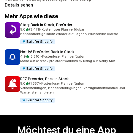
Details sehen
Mehr Apps wie diese
Stoq: Back In Stock, PreOrder
von 5 Sternen
5,0
(3.471)
•
Kostenloser Plan verfügbar
3471 Rezensionen insgesamt
Benachrichtige mich! Wieder auf Lager & Wunschlist Alarme
Built for Shopify
Notify! PreOrder|Back in Stock
von 5 Sternen
4,9
(3.510)
•
Kostenloser Plan verfügbar
3510 Rezensionen insgesamt
Make out of stock pre order waitlists by using our Notify Me!
Built for Shopify
REZ Preorder, Back In Stock
von 5 Sternen
5,0
(1.357)
•
Kostenloser Plan verfügbar
1357 Rezensionen insgesamt
Vorbestellungen, Benachrichtigungen, Verfügbarkeitsalarme und
Wartelisten anbieten
Built for Shopify
Möchtest du eine App