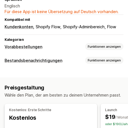
Englisch
Für diese App ist keine Übersetzung auf Deutsch vorhanden.
Kompatibel mit
Kundenkonten
Shopify Flow
Shopify-Adminbereich
Flow
Kategorien
Vorabbestellungen
Funktionen anzeigen
Art der Bestellung
Bestandsbenachrichtigungen
Funktionen anzeigen
Erscheint demnächst
Bestellrückstand
Nicht vorrätig
Benachrichtigungen
Auf Bestellung gefertigt
Produktangebote
Vorverkäufe
Automatische Benachrichtigungen
Anpassung
Preisgestaltung
Manuelle Benachrichtigungen
Batch-Versand
Schaltflächen
Badges
Benutzerdefinierter Text
Wähle den Plan, der am besten zu deinem Unternehmen passt.
Wieder auf Lager
Vorabbestellungen
E-Mail
E-Mail-Benachrichtigungen
Bestellbeschränkungen
Nicht vorrätig
Benutzerdefinierte Benachrichtigungen
Verfügbarkeitsdatum
Varianten
Kostenlos: Erste Schritte
Launch
Anpassung
$19
Kostenlos
/ Monat
Zahlungsoptionen
Einstellungen für Benachrichtigungen
oder $190/Jahr
Anzahlungen
Teilzahlungen
Aufgeteilte Zahlungen