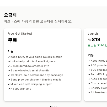
알림
사전 판매
자동 알림
수동 알림
모두 보내기
재입고
선주문
이메일
품절
맞춤 설정
요금제
사용자 지정 알림
버튼
배지
사용자 지정 텍스트
이메일 알림
주문 한도
비즈니스에 가장 적합한 요금제를 선택하세요.
맞춤 설정
사용 가능 날짜
이형 상품
알림 설정
알림 템플릿
알림 버튼
팝업
화이트 리스트
Free: Get Started
Launch
결제 옵션
$19
무료
분석 및 보고
/월
예치금
부분 결제
분할 결제
후불 결제
결제 일정
할인
또는 연 $190 및
고객 수요
재고 보고서
실적 보고서
재고 추적
혼합 카트
수동 결제
기능
기능
Keep 100% of your sales. No commission
Keep 100% o
Unlimited products & email signups
200 preorde
5 preorders/backorders/month
500 emails/
5 back-in-stock emails/month
Partial/Spli
Track pre-sale performance by campaign
Auto-collect
Send preorder shipment timeline emails
Custom emai
Mixed cart split shipping support
Shopify Flow
No app branding
All Free fea