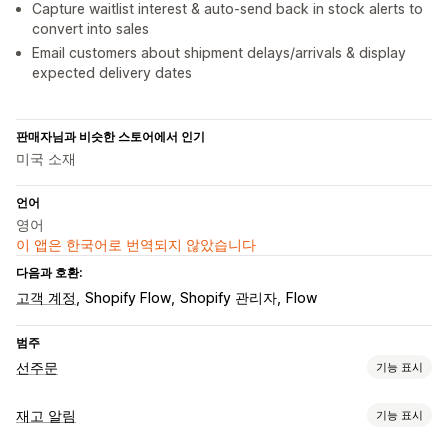
Capture waitlist interest & auto-send back in stock alerts to
convert into sales
Email customers about shipment delays/arrivals & display
expected delivery dates
판매자님과 비슷한 스토어에서 인기
미국 소재
언어
영어
이 앱은 한국어로 번역되지 않았습니다
다음과 호환:
고객 계정
Shopify Flow
Shopify 관리자
Flow
범주
선주문
기능 표시
주문 유형
재고 알림
기능 표시
곧 출시 예정
품절 재고 주문
품절
주문 제작
제품 출시