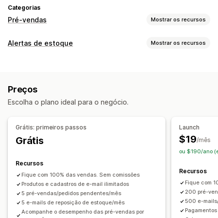
Categorias
Pré-vendas
Mostrar os recursos
Tipo de pedidos
Alertas de estoque
Mostrar os recursos
Em breve
Pedidos em espera
Sem estoque
Notificações
Feito sob encomenda
Product drops
Pré-venda
Alertas automáticos
Alertas manuais
Envio em lote
Personalização
Preços
Disponibilidade em estoque
Pré-vendas
E-mail
Botões
Selos
Texto personalizado
Escolha o plano ideal para o negócio.
Sem estoque
Alertas personalizados
Notificações por e-mail
Limites de pedido
Personalização
Data de disponibilidade
Variantes
Grátis: primeiros passos
Launch
Configurações de alertas
Modelos de notificação
$19
Grátis
/mês
Opções de pagamento
Botão de notificação
Pop-ups
Listas de espera
ou $190/ano (
Depósitos
Pagamentos parciais
Pagamentos parcelados
Recursos
Análises e relatórios
Lembrete de pagamento futuro
Recursos
Fique com 100% das vendas. Sem comissões
Demanda de clientes
Relatórios de estoques
Cronogramas de pagamentos
Descontos
Carrinho misto
Fique com 1
Produtos e cadastros de e-mail ilimitados
Relatórios de desempenho
Acompanhamento de estoque
Pagamento manual
200 pré-ve
5 pré-vendas/pedidos pendentes/mês
500 e-mails
5 e-mails de reposição de estoque/mês
Pagamentos p
Acompanhe o desempenho das pré-vendas por