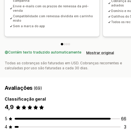
campanha
Cobrança au
adiados
Envie e-mails com os prazos de remessa da pré-
venda
Domínio e m
Compatibilidade com remessa dividida em carrinho
Gatilhos do 
misto
Todos os rec
Sem a marca do app
Contém texto traduzido automaticamente
Mostrar original
Todas as cobranças são faturadas em USD. Cobranças recorrentes e
calculadas por uso são faturadas a cada 30 dias.
Avaliações
(69)
Classificação geral
4,9
5
66
4
3