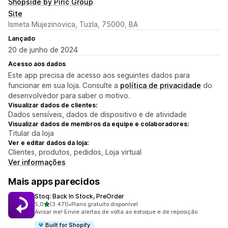
Shopside by Piric Group
Site
Ismeta Mujezinovica, Tuzla, 75000, BA
Lançado
20 de junho de 2024
Acesso aos dados
Este app precisa de acesso aos seguintes dados para
funcionar em sua loja. Consulte a
política de privacidade
do
desenvolvedor para saber o motivo.
Visualizar dados de clientes:
Dados sensíveis, dados de dispositivo e de atividade
Visualizar dados de membros da equipe e colaboradores:
Titular da loja
Ver e editar dados da loja:
Clientes, produtos, pedidos, Loja virtual
Ver informações
Mais apps parecidos
Stoq: Back In Stock, PreOrder
de 5 estrelas
5,0
(3.471)
•
Plano gratuito disponível
3471 avaliações ao todo
Avisar me! Envie alertas de volta ao estoque e de reposição
Built for Shopify