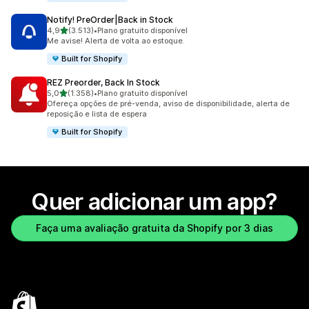
Notify! PreOrder|Back in Stock
de 5 estrelas
4,9
(3.513)
•
Plano gratuito disponível
3513 avaliações ao todo
Me avise! Alerta de volta ao estoque.
Built for Shopify
REZ Preorder, Back In Stock
de 5 estrelas
5,0
(1.358)
•
Plano gratuito disponível
1358 avaliações ao todo
Ofereça opções de pré-venda, aviso de disponibilidade, alerta de
reposição e lista de espera
Built for Shopify
Quer adicionar um app?
Faça uma avaliação gratuita da Shopify por 3 dias