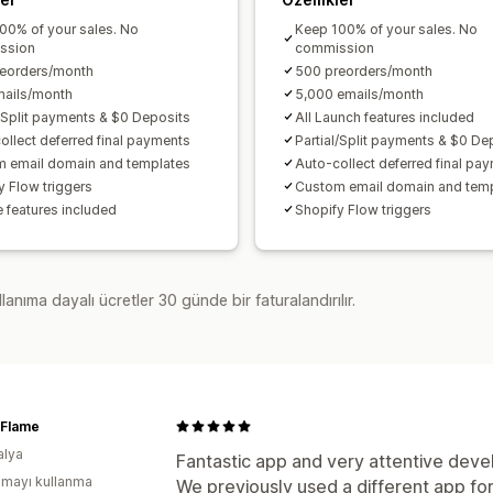
00% of your sales. No
Keep 100% of your sales. No
ssion
commission
eorders/month
500 preorders/month
ails/month
5,000 emails/month
l/Split payments & $0 Deposits
All Launch features included
ollect deferred final payments
Partial/Split payments & $0 De
 email domain and templates
Auto-collect deferred final pa
y Flow triggers
Custom email domain and tem
e features included
Shopify Flow triggers
lanıma dayalı ücretler 30 günde bir faturalandırılır.
f Flame
alya
Fantastic app and very attentive deve
mayı kullanma
We previously used a different app for 