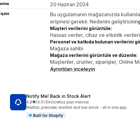
lanma
20 Haziran 2024
rişimi
Bu uygulamanın mağazanızda kullanılabi
erişmesi gerekir. Nedenini geliştiricinin
Müşteri verilerini görüntüle:
Hassas veriler, cihaz ve etkinlik verileri
Personel ve katkıda bulunan verilerini g
Mağaza sahibi
Mağaza verilerini görüntüle ve düzenle:
Müşteriler, ürünler, siparişler, Online 
Ayrıntıları inceleyin
Notify Me! Back in Stock Alert
5 yıldız üzerinden
4,9
(3.513)
•
Ücretsiz plan mevcut
toplam 3513 değerlendirme
Waitlist, preorder, wishlist and low stock - all in one app.
Built for Shopify