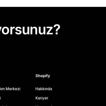
yorsunuz?
Shopify
dım Merkezi
Hakkında
i
Kariyer