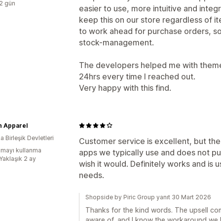
:2 gün
easier to use, more intuitive and integr
keep this on our store regardless of it
to work ahead for purchase orders, so
stock-management.
The developers helped me with theme i
24hrs every time I reached out.
Very happy with this find.
n Apparel
 Birleşik Devletleri
Customer service is excellent, but th
mayı kullanma
apps we typically use and does not p
Yaklaşık 2 ay
wish it would. Definitely works and is us
needs.
Shopside by Piric Group yanıt 30 Mart 2026
Thanks for the kind words. The upsell comp
aware of, and I know the workaround we l