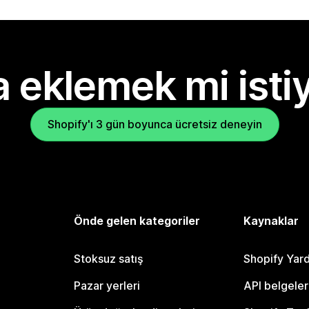
 eklemek mi isti
Shopify'ı 3 gün boyunca ücretsiz deneyin
Önde gelen kategoriler
Kaynaklar
Stoksuz satış
Shopify Yar
Pazar yerleri
API belgeler