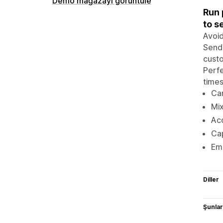
Demo mağazayı görüntüle
Run 
to s
Avoid
Send 
custo
Perfe
times
Cam
Mix
Acc
Cap
Ema
Diller
Şunlarl