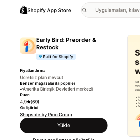
Shopify App Store
Öne ç
Early Bird: Preorder &
Restock
Built for Shopify
Fiyatlandırma
Ücretsiz plan mevcut
Benzer mağazalarda popüler
Amerika Birleşik Devletleri merkezli
Puan
4,9
(69)
Geliştirici
Shopside by Piric Group
Yükle