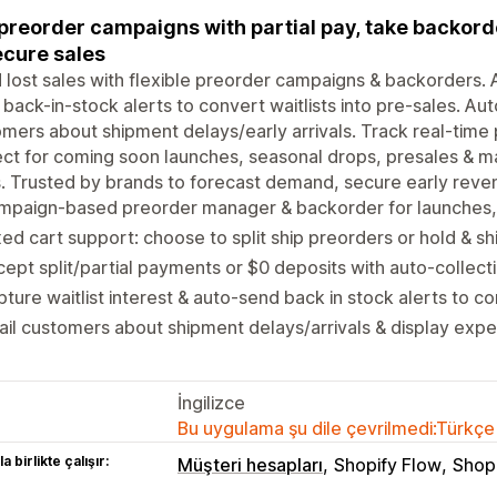
preorder campaigns with partial pay, take backord
ecure sales
 lost sales with flexible preorder campaigns & backorders. 
back-in-stock alerts to convert waitlists into pre-sales. A
mers about shipment delays/early arrivals. Track real-time
ct for coming soon launches, seasonal drops, presales & m
. Trusted by brands to forecast demand, secure early reven
paign-based preorder manager & backorder for launches, w
ed cart support: choose to split ship preorders or hold & shi
ept split/partial payments or $0 deposits with auto-collect
ture waitlist interest & auto-send back in stock alerts to co
il customers about shipment delays/arrivals & display expe
İngilizce
Bu uygulama şu dile çevrilmedi:Türkçe
a birlikte çalışır:
Müşteri hesapları
Shopify Flow
Shopi