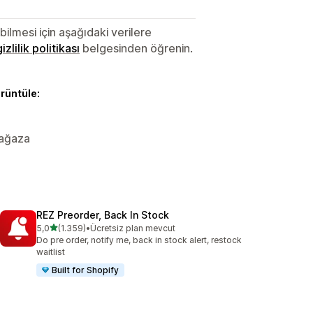
lmesi için aşağıdaki verilere
gizlilik politikası
belgesinden öğrenin.
örüntüle:
Mağaza
REZ Preorder, Back In Stock
5 yıldız üzerinden
5,0
(1.359)
•
Ücretsiz plan mevcut
toplam 1359 değerlendirme
Do pre order, notify me, back in stock alert, restock
waitlist
Built for Shopify