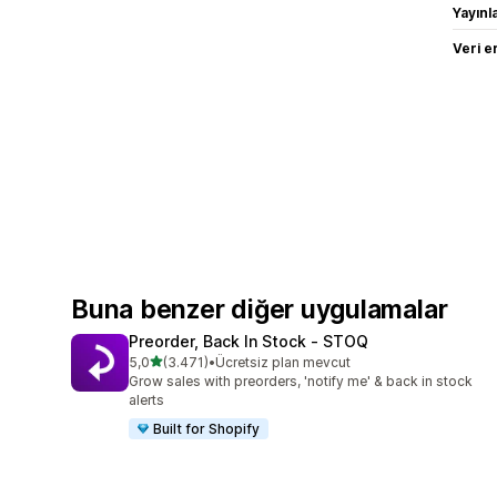
Yayın
Veri e
Buna benzer diğer uygulamalar
Preorder, Back In Stock ‑ STOQ
5 yıldız üzerinden
5,0
(3.471)
•
Ücretsiz plan mevcut
toplam 3471 değerlendirme
Grow sales with preorders, 'notify me' & back in stock
alerts
Built for Shopify