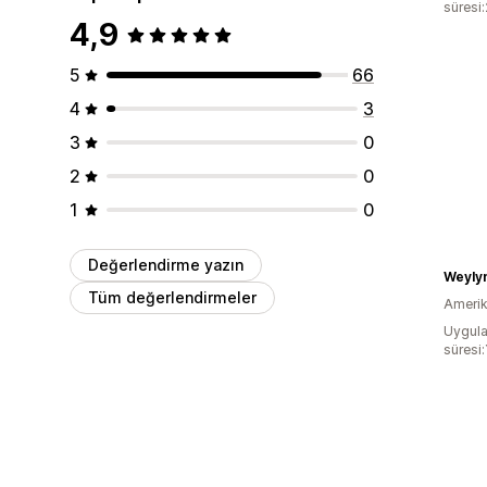
süresi
4,9
5
66
4
3
3
0
2
0
1
0
Değerlendirme yazın
Weyly
Tüm değerlendirmeler
Amerika
Uygula
süresi: