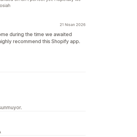
Josiah
21 Nisan 2026
ome during the time we awaited
highly recommend this Shopify app.
 sunmuyor.
A