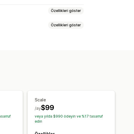
Özellikleri göster
Özellikleri göster
kta yok
Sipariş üzerine üretilmiş
plu gönderme
Yeniden stokta
el uyarılar
ta bildirimleri
Sipariş sınırları
irim düğmesi
Açılır pencereler
üş ödemeler
Ertelenmiş ödemeler
pet
Manuel ödeme
Scale
formans raporları
Envanter takibi
$99
/ay
sarruf
veya yılda $990 ödeyin ve %17 tasarruf
edin
Özellikler