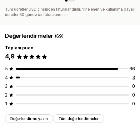
Tüm ücretler USD cinsinden faturalandırılır. Yinelenen ve kullanıma dayalı
ücretler 30 günde bir faturalandırılır.
Değerlendirmeler
(69)
Toplam puan
4,9
5
66
4
3
3
0
2
0
1
0
Değerlendirme yazın
Tüm değerlendirmeler