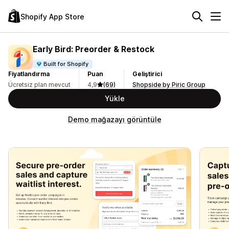
Shopify App Store
Early Bird: Preorder & Restock
Built for Shopify
Fiyatlandırma
Puan
Geliştirici
Ücretsiz plan mevcut
4,9
(69)
Shopside by Piric Group
Yükle
Demo mağazayı görüntüle