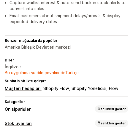
Capture waitlist interest & auto-send back in stock alerts to
convert into sales
Email customers about shipment delays/arrivals & display
expected delivery dates
Benzer mağazalarda popüler
Amerika Birleşik Devletleri merkezli
Diller
İngilizce
Bu uygulama şu dile çevrilmedi:Türkçe
Şunlarla birlikte çalışır:
Müşteri hesapları
Shopify Flow
Shopify Yöneticisi
Flow
Kategoriler
Ön siparişler
Özellikleri göster
Sipariş türü
Stok uyarıları
Özellikleri göster
Çok yakında
Bekleyen siparişler
Stokta yok