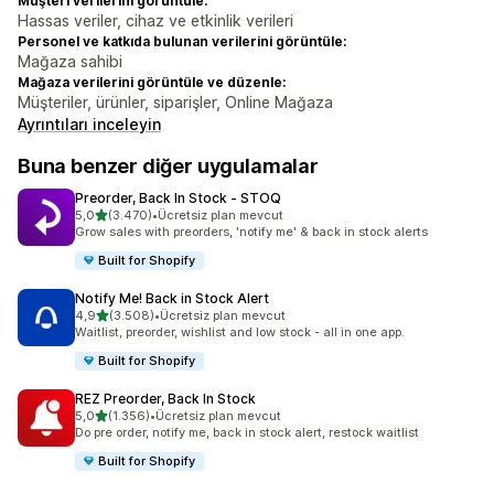
Müşteri verilerini görüntüle:
Hassas veriler, cihaz ve etkinlik verileri
Personel ve katkıda bulunan verilerini görüntüle:
Mağaza sahibi
Mağaza verilerini görüntüle ve düzenle:
Müşteriler, ürünler, siparişler, Online Mağaza
Ayrıntıları inceleyin
Buna benzer diğer uygulamalar
Preorder, Back In Stock ‑ STOQ
5 yıldız üzerinden
5,0
(3.470)
•
Ücretsiz plan mevcut
toplam 3470 değerlendirme
Grow sales with preorders, 'notify me' & back in stock alerts
Built for Shopify
Notify Me! Back in Stock Alert
5 yıldız üzerinden
4,9
(3.508)
•
Ücretsiz plan mevcut
toplam 3508 değerlendirme
Waitlist, preorder, wishlist and low stock - all in one app.
Built for Shopify
REZ Preorder, Back In Stock
5 yıldız üzerinden
5,0
(1.356)
•
Ücretsiz plan mevcut
toplam 1356 değerlendirme
Do pre order, notify me, back in stock alert, restock waitlist
Built for Shopify