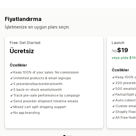
Bildirimler
Sipariş üzerine üretilmiş
Özel ürün satışı
Ön satışlar
Otomatik uyarılar
Manuel uyarılar
Toplu gönderme
Özelleştirme
Fiyatlandırma
Yeniden stokta
Ön siparişler
E-posta
Stokta yok
Düğmeler
Rozetler
Özel metin
E-posta bildirimleri
İşletmenize en uygun planı seçin.
Özel uyarılar
Sipariş sınırları
Tedarik tarihi
Varyasyonlar
Özelleştirme
Free: Get Started
Launch
Ödeme seçenekleri
Uyarı ayarları
Bildirim şablonları
Bildirim düğmesi
$19
Ücretsiz
/ay
Depozitolar
Kısmi ödemeler
Bölünmüş ödemeler
Açılır pencereler
Bekleme listeleri
veya yılda $19
Ertelenmiş ödemeler
Ödeme planları
İndirimler
Özellikler
Analizler ve raporlama
Karışık sepet
Manuel ödeme
Özellikler
Keep 100% of your sales. No commission
Müşteri talebi
Envanter raporları
Performans raporları
Keep 100% o
Unlimited products & email signups
Envanter takibi
200 preorde
5 preorders/backorders/month
500 emails/
5 back-in-stock emails/month
Partial/Spli
Track pre-sale performance by campaign
Auto-collect
Send preorder shipment timeline emails
Custom emai
Mixed cart split shipping support
Shopify Flow
No app branding
All Free fea