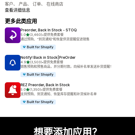
客户、 产品、 订单、 在线商店
查看详细信息
更多此类应用
Preorder, Back In Stock ‑ STOQ
星（满分 5 星）
5.0
(3,460)
•
提供免费套餐
总共 3460 条评论
通过预购、“到货通知”和恢复供货提醒促进销售
Built for Shopify
Notify! Back in Stock|PreOrder
星（满分 5 星）
4.9
(3,503)
•
提供免费套餐
总共 3503 条评论
销售预购和预售商品，并分期付款。向候补名单发送补货提醒！
Built for Shopify
REZ Preorder, Back In Stock
星（满分 5 星）
5.0
(1,350)
•
提供免费套餐
总共 1350 条评论
支持预购、到货通知、恢复库存提醒和补货候补名单
Built for Shopify
想要添加应用？