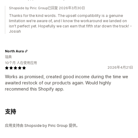
Shopside by Piric Group已回复 2026年3月30日
Thanks for the kind words. The upsell compatibility is a genuine
limitation we're aware of, and I know the workaround we landed on
isn't perfect yet. Hopefully we can earn that fifth star down the track! -
Josiah
North Aura
瑞典
10个月 人在使用应用
2026年4月21日
Works as promised, created good income during the time we
awaited restock of our products again. Would highly
recommend this Shopify app.
支持
应用支持由 Shopside by Piric Group 提供。