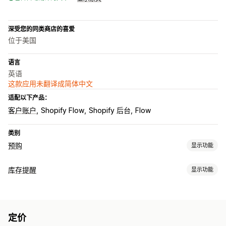
深受您的同类商店的喜爱
位于美国
语言
英语
这款应用未翻译成简体中文
适配以下产品：
客户账户
Shopify Flow
Shopify 后台
Flow
类别
预购
显示功能
订单类型
库存提醒
显示功能
即将推出
缺货订单
缺货
定制生产
限时限量版产品发售
预售
通知
自定义
自动提醒
手动提醒
批量发送
产品到货
预购
电子邮件
缺货
按钮
徽章
自定义文本
电子邮件通知
订单限制
供货日期
定价
自定义提醒