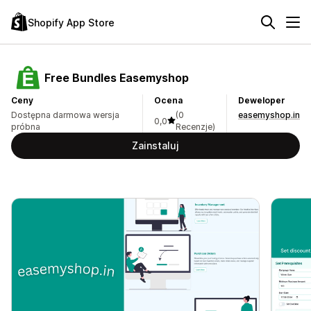
Shopify App Store
Free Bundles Easemyshop
Ceny
Ocena
Deweloper
Dostępna darmowa wersja
(0
easemyshop.in
0,0
próbna
Recenzje)
Zainstaluj