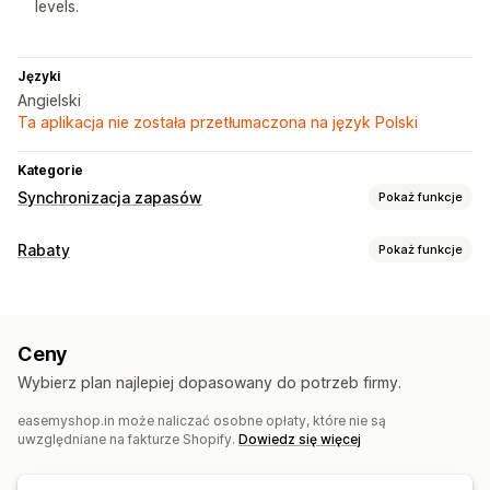
levels.
Języki
Angielski
Ta aplikacja nie została przetłumaczona na język Polski
Kategorie
Synchronizacja zapasów
Pokaż funkcje
Typ synchronizacji
Rabaty
Pokaż funkcje
Wiele kanałów
Wiele sklepów
Automatyczna
Zbiorcza
Rodzaje rabatów
Czas rzeczywisty
Kody rabatowe
Dwa artykuły w cenie jednego
Powiadomienia i raporty
Ceny
Rabaty o stałej wartości
Rabaty procentowe
Aktualizacje zamówienia
Alerty e-mail
Raporty archiwalne
Wybierz plan najlepiej dopasowany do potrzeb firmy.
Rabaty zbiorcze
Alerty dotyczące zapasów
easemyshop.in może naliczać osobne opłaty, które nie są
Zarządzanie rabatami
Powiadomienia o niskiej dostępności produktu
uwzględniane na fakturze Shopify.
Dowiedz się więcej
Edycja zbiorcza
Import i eksport
Kampanie
Status w czasie rzeczywistym
Szczegółowe dzienniki
Kumulowanie rabatów