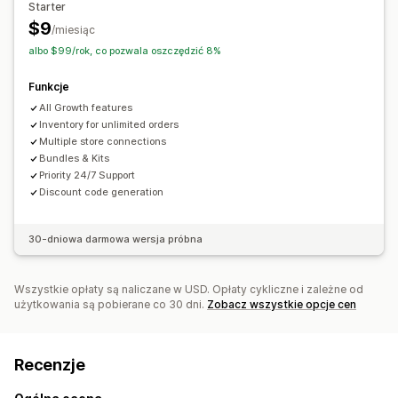
Starter
Listy zarejestrowanych adresów e-mail
Oznaczanie
$9
/miesiąc
Filtrowanie
Raportowanie
albo $99/rok, co pozwala oszczędzić 8%
Funkcje
All Growth features
Inventory for unlimited orders
Multiple store connections
Bundles & Kits
Priority 24/7 Support
Discount code generation
30-dniowa darmowa wersja próbna
Wszystkie opłaty są naliczane w USD. Opłaty cykliczne i zależne od
użytkowania są pobierane co 30 dni.
Zobacz wszystkie opcje cen
Recenzje