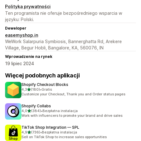
Polityka prywatności
Ten programista nie oferuje bezpośredniego wsparcia w
języku: Polski.
Deweloper
easemyshop.in
WeWork Salarpuria Symbiosis, Bannerghatta Rd, Arekere
Village, Begur Hobli, Bangalore, KA, 560076, IN
Wprowadzenie na rynek
19 lipiec 2024
Więcej podobnych aplikacji
Shopify Checkout Blocks
na 5 gwiazdek
4,3
(180)
•
Gratis
Łączna liczba recenzji: 180
Customize your Checkout, Thank you and Order status pages
Shopify Collabs
na 5 gwiazdek
4,0
(384)
•
Bezpłatna instalacja
Łączna liczba recenzji: 384
Work with influencers to promote your brand and drive sales
TikTok Shop Integration — SPL
na 5 gwiazdek
4,9
(736)
•
Bezpłatna instalacja
Łączna liczba recenzji: 736
Sell on TikTok Shop to increase sales opportunities