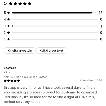
5
5
112
4
0
3
1
2
0
1
0
Kirjoita arvostelu
Kaikki arvostelut
Seafrogs
Kiina
Noin 15 tuntia sovelluksen käyttöä
13. heinäkuu 2026
this app is very fit for us, I have took several days to find a
app providing a place in product for customer to download
user manual, it's so hard for me to find a right APP like this,
perfect solve my needs