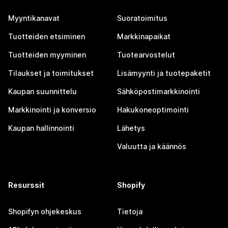
Myyntikanavat
Suoratoimitus
Tuotteiden etsiminen
Markkinapaikat
Tuotteiden myyminen
Tuotearvostelut
Tilaukset ja toimitukset
Lisämyynti ja tuotepaketit
Kaupan suunnittelu
Sähköpostimarkkinointi
Markkinointi ja konversio
Hakukoneoptimointi
Kaupan hallinnointi
Lähetys
Valuutta ja käännös
Resurssit
Shopify
Shopifyn ohjekeskus
Tietoja