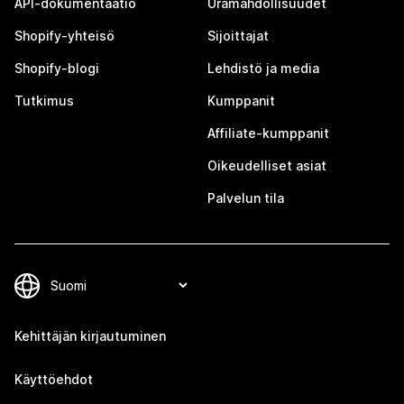
API-dokumentaatio
Uramahdollisuudet
Shopify-yhteisö
Sijoittajat
Shopify-blogi
Lehdistö ja media
Tutkimus
Kumppanit
Affiliate-kumppanit
Oikeudelliset asiat
Palvelun tila
Kehittäjän kirjautuminen
Käyttöehdot