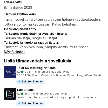
Lanseerattu
8. maaliskuu 2023
Tietojen käyttöoikeus
Tämän sovellus tarvitsee seuraavien tietojen käyttöoikeuden,
jotta se voi toimia kaupassasi. Katso kehittäjän
tietosuojakäytäntö
.
Tarkastele henkilöstön ja avustajien tietoja:
Kaupan omistaja, blogin avustajat
Tarkastele ja muokkaa kaupan tietoja:
Tuotteet, Verkkokauppa, Shopify Admin, muut tiedot
Näytä tiedot
Lisää tämänkaltaisia sovelluksia
Color Swatch King: Variants
/ 5 tähteä
5,0
(2 781)
•
Ilmainen sopimus saatavilla
2781 arvostelua yhteensä
BOOST SALE with Variants Options as Variant Image/Color Swatch
Built for Shopify
Tabs Studio
/ 5 tähteä
5,0
(160)
•
Ilmainen sopimus saatavilla
160 arvostelua yhteensä
Easily create tabs or accordions for your product descriptions
Built for Shopify