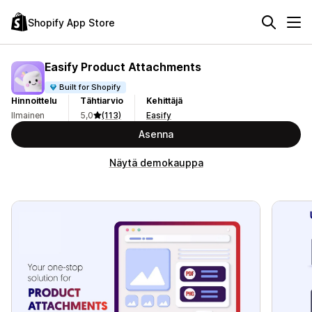
Shopify App Store
Easify Product Attachments
Built for Shopify
Hinnoittelu
Tähtiarvio
Kehittäjä
Ilmainen
5,0
(113)
Easify
Asenna
Näytä demokauppa