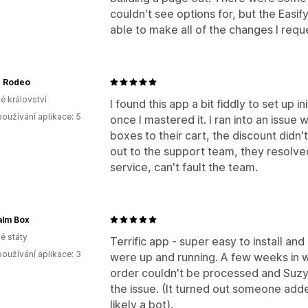
couldn't see options for, but the Eas
able to make all of the changes I requ
 Rodeo
é království
I found this app a bit fiddly to set up in
oužívání aplikace: 5
once I mastered it. I ran into an issue
boxes to their cart, the discount didn
out to the support team, they resolve
service, can't fault the team.
alm Box
é státy
Terrific app - super easy to install a
oužívání aplikace: 3
were up and running. A few weeks in we
order couldn't be processed and Suzy
the issue. (It turned out someone add
likely a bot).