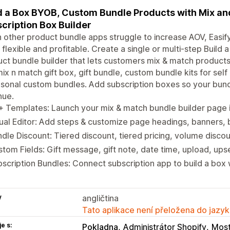
d a Box BYOB, Custom Bundle Products with Mix an
cription Box Builder
other product bundle apps struggle to increase AOV, Easif
 flexible and profitable. Create a single or multi-step Buil
ct bundle builder that lets customers mix & match products
mix n match gift box, gift bundle, custom bundle kits for self
sonal custom bundles. Add subscription boxes so your bun
nue.
 Templates: Launch your mix & match bundle builder page i
ual Editor: Add steps & customize page headings, banners, b
dle Discount: Tiered discount, tiered pricing, volume discoun
tom Fields: Gift message, gift note, date time, upload, ups
scription Bundles: Connect subscription app to build a box 
y
angličtina
Tato aplikace není přeložena do jazyk
e s:
Pokladna
Administrátor Shopify
Most