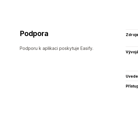
Podpora
Zdroj
Podporu k aplikaci poskytuje Easify.
Vývojá
Uvede
Přístu