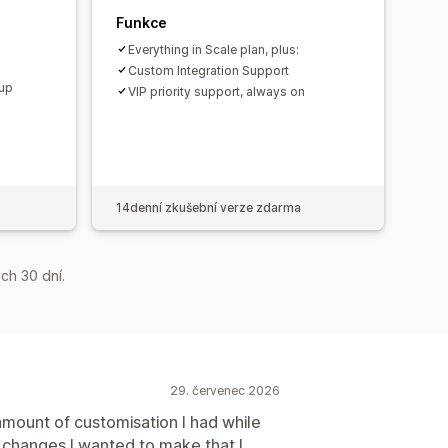
Funkce
Everything in Scale plan, plus:
Custom Integration Support
tup
VIP priority support, always on
14denní zkušební verze zdarma
ch 30 dní.
29. červenec 2026
mount of customisation I had while
 changes I wanted to make that I