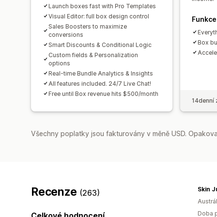
Launch boxes fast with Pro Templates
Visual Editor: full box design control
Funkce
Sales Boosters to maximize
Everyth
conversions
Box bu
Smart Discounts & Conditional Logic
Accele
Custom fields & Personalization
options
Real-time Bundle Analytics & Insights
All features included. 24/7 Live Chat!
Free until Box revenue hits $500/month
14denní 
Všechny poplatky jsou fakturovány v měně USD. Opakovan
Recenze
Skin J
(263)
Austrál
Doba p
Celkové hodnocení