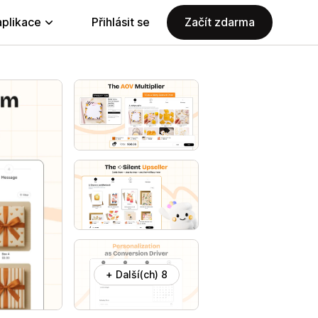
aplikace
Přihlásit se
Začít zdarma
+ Další(ch) 8