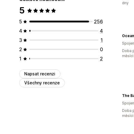
dny
5
5
256
4
4
Ocean
3
1
Spojen
2
0
Doba p
měsíci
1
2
Napsat recenzi
Všechny recenze
The B
Spojen
Doba p
měsíci