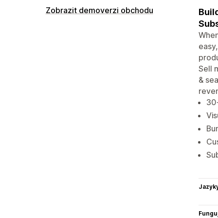
Zobrazit demoverzi obchodu
Buil
Subs
When 
easy,
produ
Sell 
& sea
reve
30+
Vis
Bun
Cus
Sub
Jazyk
Funguj