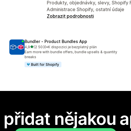
Produkty, objednávky, slevy, Shopify 
Administrace Shopify, ostatní údaje
Zobrazit podrobnosti
Bundler ‑ Product Bundles App
z 5 hvězd
4,9
(2 503)
•
K dispozici je bezplatný plán
Celkový počet recenzí: 2503
Earn more with bundle offers, bundle upsells & quantity
breaks
Built for Shopify
přidat nějakou a