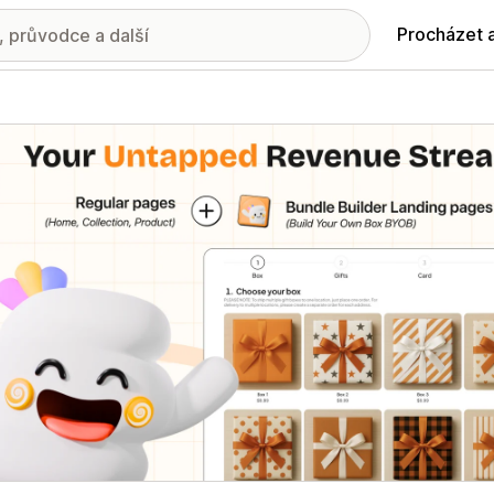
Procházet 
ie propagovaných obrázků