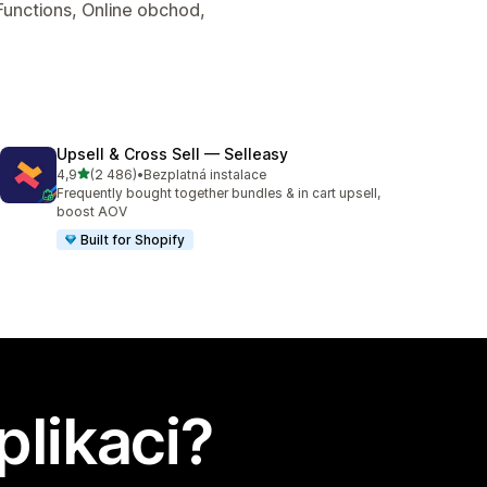
Functions, Online obchod,
Upsell & Cross Sell — Selleasy
z 5 hvězd
4,9
(2 486)
•
Bezplatná instalace
Celkový počet recenzí: 2486
Frequently bought together bundles & in cart upsell,
boost AOV
Built for Shopify
plikaci?