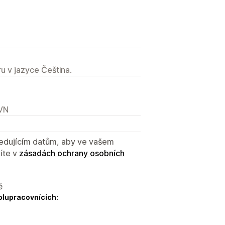
u v jazyce Čeština.
 VN
sledujícím datům, aby ve vašem
íte v
zásadách ochrany osobních
ě
olupracovnících: