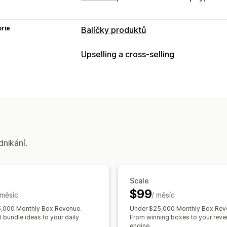
rie
Balíčky produktů
Typy balíčků
Upselling a cross-selling
Fixní balíčky
Vícenásobná balení
Bal
Balíčky s nekonečnými možnostmi
Vy
Balení se vzorky
Balení s předplatný
Upsellingové balíčky
Cross-sellingov
Často nakupované společně
Souvisej
Vlastní balíčky
dnikání.
Ceny, které můžete nastavit
Pevné nacenění
Úrovňové oceňován
Scale
Množstevní slevy
Paušální slevy
Pro
$99
 měsíc
Hromadné nacenění
/ měsíc
Velkoobchodní 
Vlastní nacenění
,000 Monthly Box Revenue.
Under $25,000 Monthly Box Rev
t bundle ideas to your daily
From winning boxes to your rev
engine.