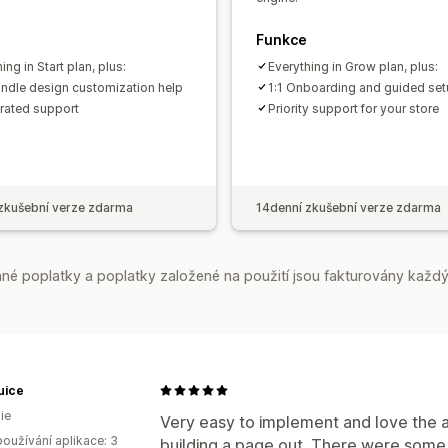
Funkce
ing in Start plan, plus:
Everything in Grow plan, plus:
ndle design customization help
1:1 Onboarding and guided se
rated support
Priority support for your store
zkušební verze zdarma
14denní zkušební verze zdarma
é poplatky a poplatky založené na použití jsou fakturovány každý
uice
ie
Very easy to implement and love the a
oužívání aplikace: 3
building a page out. There were some