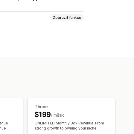
Zobrazit funkce
íčky Mix and Match
Balíčky variant
tvoření balení
Dárková balení
m
Velkoobchodní balíčky
é balíčky
ící produkty
Fyzické produkty
í
Cenové hladiny množství
Slevy
Thrive
centuální slevy
BOGO
Předplatná
$199
ceny
Dynamické nacenění
/ měsíc
enue.
UNLIMITED Monthly Box Revenue. From
enue
strong growth to owning your niche.