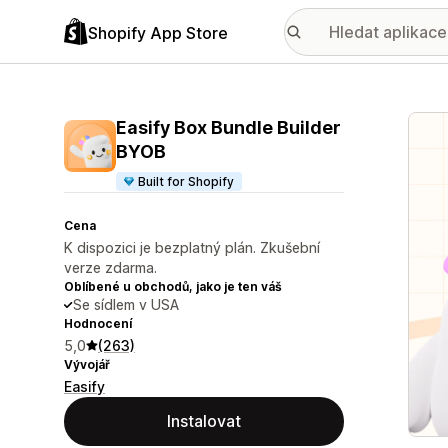
Shopify App Store
Galer
Easify Box Bundle Builder
BYOB
Built for Shopify
Cena
K dispozici je bezplatný plán. Zkušební
verze zdarma.
Oblíbené u obchodů, jako je ten váš
Se sídlem v USA
Hodnocení
5,0
(263)
Vývojář
Easify
Instalovat