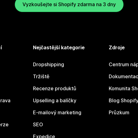
Vyzkoušejte si Shopify zdarma na 3 dny
í
Nejčastější kategorie
Zdroje
Dropshipping
Centrum náp
Tržiště
Dokumentace
Recenze produktů
Komunita Sh
rava
Upselling a balíčky
Blog Shopif
E-mailový marketing
Průzkum
erze
SEO
Expedice