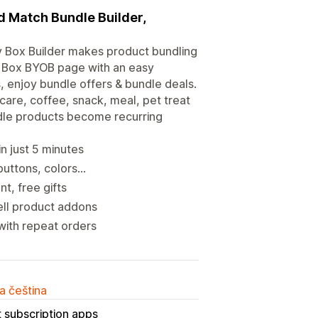
d Match Bundle Builder,
y Box Builder makes product bundling
d a Box BYOB page with an easy
, enjoy bundle offers & bundle deals.
 care, coffee, snack, meal, pet treat
dle products become recurring
n just 5 minutes
uttons, colors...
t, free gifts
ell product addons
with repeat orders
a čeština
 subscription apps