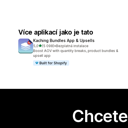
Více aplikací jako je tato
Kaching Bundles App & Upsells
z 5 hvězd
5,0
(5 098)
•
Bezplatná instalace
Celkový počet recenzí: 5098
Boost AOV with quantity breaks, product bundles &
upsell app
Built for Shopify
Chcete 