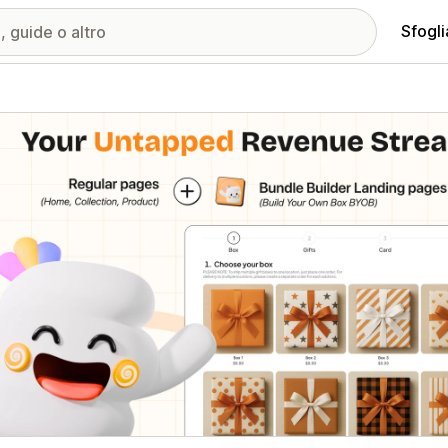
Sfogli
ria immagini in evidenza