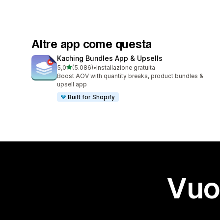
Altre app come questa
Kaching Bundles App & Upsells
stelle su 5
5,0
(5.086)
•
Installazione gratuita
5086 recensioni totali
Boost AOV with quantity breaks, product bundles &
upsell app
Built for Shopify
Vuo