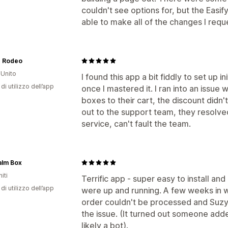
couldn't see options for, but the Eas
able to make all of the changes I requ
 Rodeo
Unito
I found this app a bit fiddly to set up in
di utilizzo dell’app
once I mastered it. I ran into an issue
boxes to their cart, the discount didn
out to the support team, they resolve
service, can't fault the team.
alm Box
iti
Terrific app - super easy to install a
di utilizzo dell’app
were up and running. A few weeks in we
order couldn't be processed and Suzy
the issue. (It turned out someone add
likely a bot).