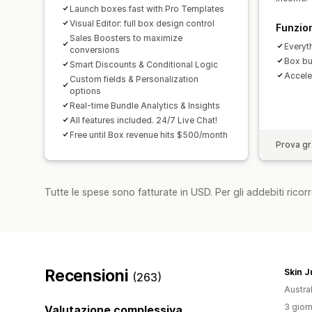
Launch boxes fast with Pro Templates
Visual Editor: full box design control
Funzion
Sales Boosters to maximize
Everyth
conversions
Box bu
Smart Discounts & Conditional Logic
Accele
Custom fields & Personalization
options
Real-time Bundle Analytics & Insights
All features included. 24/7 Live Chat!
Free until Box revenue hits $500/month
Prova gra
Tutte le spese sono fatturate in USD. Per gli addebiti ricorre
Recensioni
Skin J
(263)
Austral
3 giorn
Valutazione complessiva