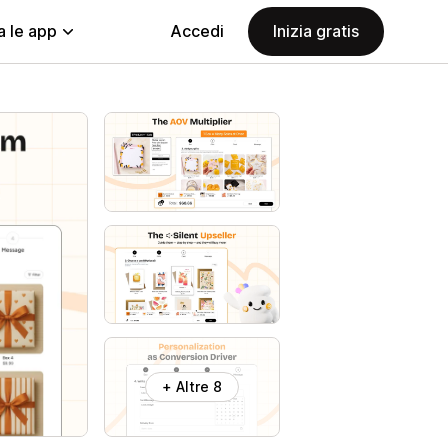
a le app
Accedi
Inizia gratis
+ Altre 8