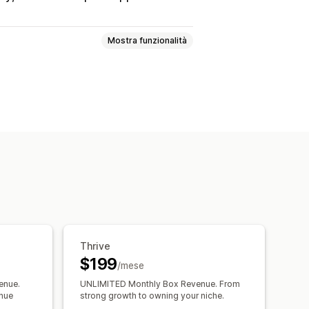
Mostra funzionalità
mix-and-match
Pacchetti di varianti
na confezione
 di campioncini
grosso
Pacchetti di upselling
istati insieme
Prodotti correlati
i
ni di quantità
Sconti
Thrive
onti percentuali
$199
Prezzi in blocco
Prezzi all’ingrosso
/mese
enue.
UNLIMITED Monthly Box Revenue. From
enue
strong growth to owning your niche.