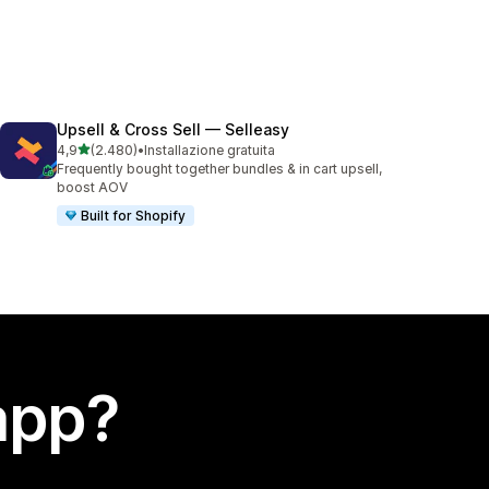
Upsell & Cross Sell — Selleasy
stelle su 5
4,9
(2.480)
•
Installazione gratuita
2480 recensioni totali
Frequently bought together bundles & in cart upsell,
boost AOV
Built for Shopify
app?