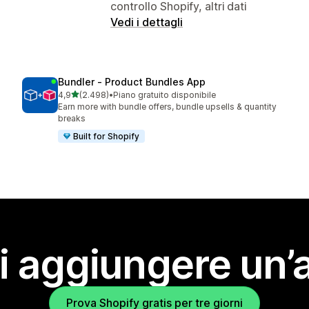
controllo Shopify, altri dati
Vedi i dettagli
Bundler ‑ Product Bundles App
stelle su 5
4,9
(2.498)
•
Piano gratuito disponibile
2498 recensioni totali
Earn more with bundle offers, bundle upsells & quantity
breaks
Built for Shopify
i aggiungere un’
Prova Shopify gratis per tre giorni