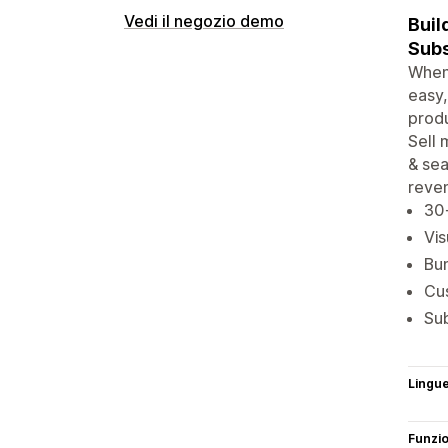
Vedi il negozio demo
Buil
Subs
When 
easy,
produ
Sell 
& sea
reve
30+
Vis
Bun
Cus
Sub
Lingu
Funzi