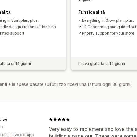
alità
Funzionalità
ing in Start plan, plus:
Everything in Grow plan, plus:
ndle design customization help
1:1 Onboarding and guided se
rated support
Priority support for your store
tuita di 14 giorni
Prova gratuita di 14 giorni
nti e le spese basate sull’utilizzo ricevi una fattura ogni 30 giorni.
uice
ia
Very easy to implement and love the a
i di utilizzo dell’app
building a page out. There were some