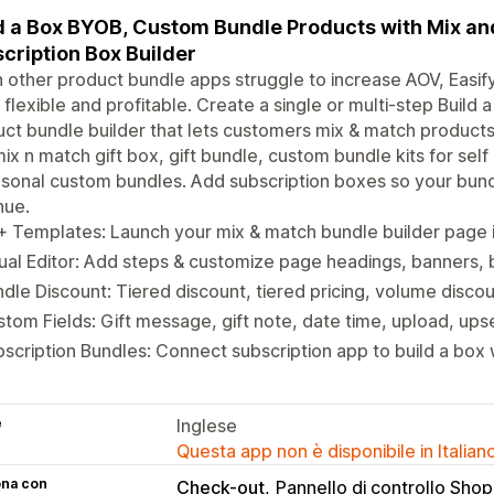
d a Box BYOB, Custom Bundle Products with Mix an
cription Box Builder
other product bundle apps struggle to increase AOV, Easif
 flexible and profitable. Create a single or multi-step Buil
ct bundle builder that lets customers mix & match products
mix n match gift box, gift bundle, custom bundle kits for self
sonal custom bundles. Add subscription boxes so your bun
nue.
 Templates: Launch your mix & match bundle builder page i
ual Editor: Add steps & customize page headings, banners, b
dle Discount: Tiered discount, tiered pricing, volume discoun
tom Fields: Gift message, gift note, date time, upload, ups
scription Bundles: Connect subscription app to build a box 
e
Inglese
Questa app non è disponibile in Italian
ona con
Check-out
Pannello di controllo Shop