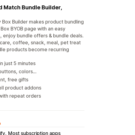
d Match Bundle Builder,
y Box Builder makes product bundling
d a Box BYOB page with an easy
, enjoy bundle offers & bundle deals.
 care, coffee, snack, meal, pet treat
dle products become recurring
n just 5 minutes
uttons, colors...
t, free gifts
ell product addons
with repeat orders
o
ify
Most subscription apps