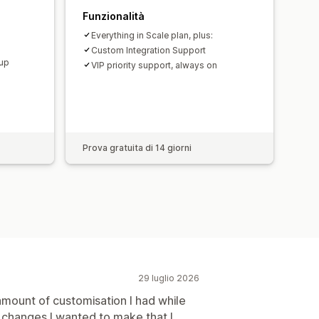
Funzionalità
Everything in Scale plan, plus:
Custom Integration Support
tup
VIP priority support, always on
Prova gratuita di 14 giorni
29 luglio 2026
mount of customisation I had while
 changes I wanted to make that I