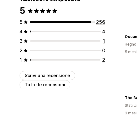
5
5
256
4
4
Ocean
3
1
Regno 
2
0
5 mesi 
1
2
Scrivi una recensione
Tutte le recensioni
The B
Stati Un
3 mesi 