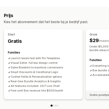
Variantbundels
Bundels met oneindige opties
Zelf samenstellen
Cadeauboxen
Proefpakketten
Prijs
Abonnementsboxen
Groothandelsbundels
Kies het abonnement dat het beste bij je bedrijf past.
Upsell-bundels
Cross-sell-bundels
Vaak samen gekocht
Gerelateerde producten
Fysieke producten
Start
Grow
Bundels op maat
$29
Gratis
/maan
Prijzen die je kunt instellen
Under $5,000 
bundle ideas t
Vaste prijzen
Gedifferentieerde prijzen
Functies
Kwantumkortingen
Kortingen
Volumekortingen
Launch boxes fast with Pro Templates
Functies
Visual Editor: full box design control
Forfaitaire kortingen
Percentagekortingen
Everything in
Sales Boosters to maximize conversions
Twee voor de prijs van één
Abonnementen
Bulkprijzen
Box bundle 
Smart Discounts & Conditional Logic
Accelerated
Groothandelsprijzen
Dynamische prijzen
Custom fields & Personalization options
Real-time Bundle Analytics & Insights
Aangepaste prijzen
All features included. 24/7 Live Chat!
Free until Box revenue hits $500/month
Gratis proefp