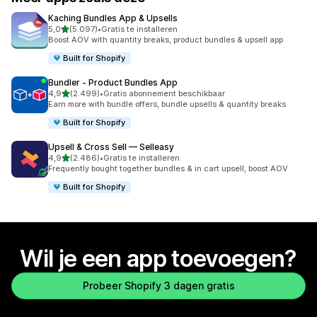
Kaching Bundles App & Upsells
van 5 sterren
5,0
(5.097)
•
Gratis te installeren
5097 recensies in totaal
Boost AOV with quantity breaks, product bundles & upsell app
Built for Shopify
Bundler ‑ Product Bundles App
van 5 sterren
4,9
(2.499)
•
Gratis abonnement beschikbaar
2499 recensies in totaal
Earn more with bundle offers, bundle upsells & quantity breaks
Built for Shopify
Upsell & Cross Sell — Selleasy
van 5 sterren
4,9
(2.486)
•
Gratis te installeren
2486 recensies in totaal
Frequently bought together bundles & in cart upsell, boost AOV
Built for Shopify
Wil je een app toevoegen?
Probeer Shopify 3 dagen gratis