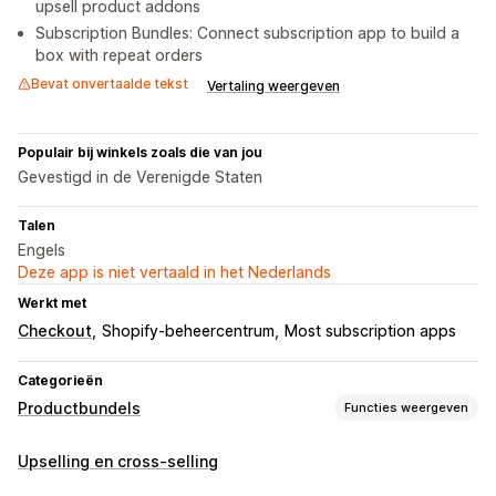
upsell product addons
Subscription Bundles: Connect subscription app to build a
box with repeat orders
Bevat onvertaalde tekst
Vertaling weergeven
Populair bij winkels zoals die van jou
Gevestigd in de Verenigde Staten
Talen
Engels
Deze app is niet vertaald in het Nederlands
Werkt met
Checkout
Shopify-beheercentrum
Most subscription apps
Categorieën
Productbundels
Functies weergeven
Soorten bundels
Upselling en cross-selling
Vaste bundels
Multipacks
Mix-and-match-bundels