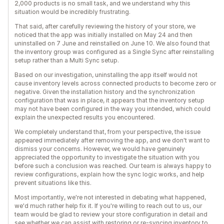
2,000 products is no small task, and we understand why this
situation would be incredibly frustrating.
That said, after carefully reviewing the history of your store, we
noticed that the app was initially installed on May 24 and then
uninstalled on 7 June and reinstalled on June 10. We also found that
the inventory group was configured as a Single Sync after reinstalling
setup rather than a Multi Sync setup.
Based on our investigation, uninstalling the app itself would not
cause inventory levels across connected products to become zero or
negative. Given the installation history and the synchronization
configuration that was in place, it appears that the inventory setup
may not have been configured in the way you intended, which could
explain the unexpected results you encountered.
We completely understand that, from your perspective, the issue
appeared immediately after removing the app, and we don't want to
dismiss your concerns. However, we would have genuinely
appreciated the opportunity to investigate the situation with you
before such a conclusion was reached. Our team is always happy to
review configurations, explain how the sync logic works, and help
prevent situations like this.
Most importantly, we're not interested in debating what happened,
we'd much rather help fix it. If you're willing to reach out to us, our
team would be glad to review your store configuration in detail and
see whether we can assist with restoring or re-syncing inventory to