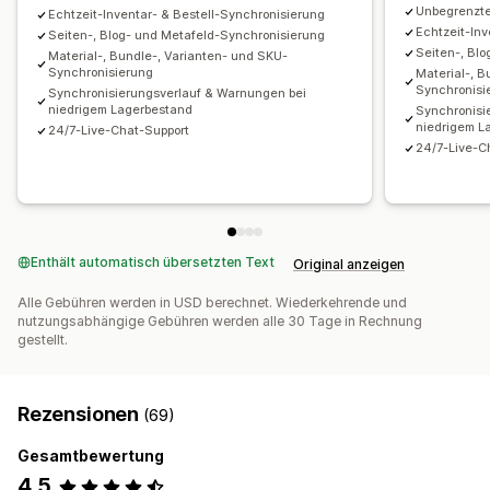
Unbegrenzt
Echtzeit-Inventar- & Bestell-Synchronisierung
Echtzeit-Inv
Seiten-, Blog- und Metafeld-Synchronisierung
Seiten-, Bl
Material-, Bundle-, Varianten- und SKU-
Synchronisierung
Material-, B
Synchronisi
Synchronisierungsverlauf & Warnungen bei
niedrigem Lagerbestand
Synchronisi
niedrigem L
24/7-Live-Chat-Support
24/7-Live-C
Enthält automatisch übersetzten Text
Original anzeigen
Alle Gebühren werden in USD berechnet. Wiederkehrende und
nutzungsabhängige Gebühren werden alle 30 Tage in Rechnung
gestellt.
Rezensionen
(69)
Gesamtbewertung
4,5