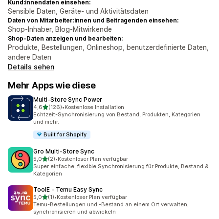
Kund:innendaten einsehen:
Sensible Daten, Geräte- und Aktivitätsdaten
Daten von Mitarbeiter:innen und Beitragenden einsehen:
Shop-Inhaber, Blog-Mitwirkende
Shop-Daten anzeigen und bearbeiten:
Produkte, Bestellungen, Onlineshop, benutzerdefinierte Daten,
andere Daten
Details sehen
Mehr Apps wie diese
Multi‑Store Sync Power
von 5 Sternen
4,6
(126)
•
Kostenlose Installation
126 Rezensionen insgesamt
Echtzeit-Synchronisierung von Bestand, Produkten, Kategorien
und mehr.
Built for Shopify
Gro Multi‑Store Sync
von 5 Sternen
5,0
(2)
•
Kostenloser Plan verfügbar
2 Rezensionen insgesamt
Super einfache, flexible Synchronisierung für Produkte, Bestand &
Kategorien
ToolE ‑ Temu Easy Sync
von 5 Sternen
5,0
(1)
•
Kostenloser Plan verfügbar
1 Rezensionen insgesamt
Temu-Bestellungen und -Bestand an einem Ort verwalten,
synchronisieren und abwickeln