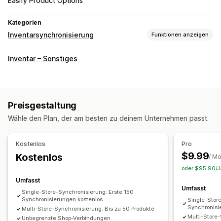
Easify Product Options
Kategorien
Inventarsynchronisierung
Funktionen anzeigen
Synchronisierungsart
Inventar – Sonstiges
Bestellungen
Preise
Produktdetails
Varianten
SKUs
Mehrere Shops
Automatisch
Sammelaktion
Echtzeit
Benutzerdefiniert
Preisgestaltung
Benachrichtigungen und Berichte
Wähle den Plan, der am besten zu deinem Unternehmen passt.
Automatisierte Benachrichtigungen
Benutzerdefinierte Benachrichtigungen
Bestellupdates
Kostenlos
Pro
E-Mail-Benachrichtigungen
Fehlerberichte
$9.99
Kostenlos
/ M
Historische Berichte
Inventarbenachrichtigungen
oder $95.90/Ja
Benachrichtigungen über niedrige Lagerbestände
Umfasst
Umfasst
Datenimport und -export
Leistungskennzahlen
Single-Store-Synchronisierung: Erste 150
Synchronisierungen kostenlos
Single-Stor
Echtzeitstatus
Detaillierte Protokolle
Synchronisi
Multi-Store-Synchronisierung: Bis zu 50 Produkte
Multi-Store
Unbegrenzte Shop-Verbindungen