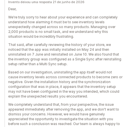
Invento deixou uma resposta 21 de junho de 2026
Dear,
We're truly sorry to hear about your experience and can completely
understand how alarming it must be to see inventory levels
unexpectedly changed across so many products. Managing over
2,000 products is no small task, and we understand why this
situation would be incredibly frustrating.
That said, after carefully reviewing the history of your store, we
noticed that the app was initially installed on May 24 and then
uninstalled on 7 June and reinstalled on June 10. We also found that
the inventory group was configured as a Single Sync after reinstalling
setup rather than a Multi Sync setup.
Based on our investigation, uninstalling the app itself would not
cause inventory levels across connected products to become zero or
negative. Given the installation history and the synchronization
configuration that was in place, it appears that the inventory setup
may not have been configured in the way you intended, which could
explain the unexpected results you encountered.
We completely understand that, from your perspective, the issue
appeared immediately after removing the app, and we don't want to
dismiss your concerns. However, we would have genuinely
appreciated the opportunity to investigate the situation with you
before such a conclusion was reached. Our team is always happy to