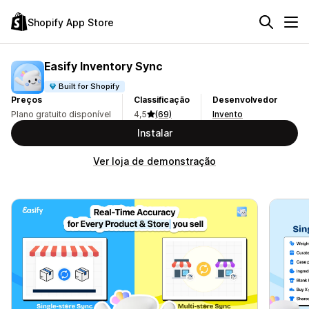
Shopify App Store
Easify Inventory Sync
Built for Shopify
Preços
Classificação
Desenvolvedor
Plano gratuito disponível
4,5
(69)
Invento
Instalar
Ver loja de demonstração