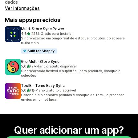
dados
Ver informações
Mais apps parecidos
Multi‑Store Sync Power
de 5 estrelas
4,6
(126)
•
Grátis para instalar
126 avaliações ao todo
Sincronização em tempo real de estoque, produtos, coleções e
muito mais.
Built for Shopify
Gro Multi‑Store Sync
de 5 estrelas
5,0
(2)
•
Plano gratuito disponível
2 avaliações ao todo
Sincronização flexível e superfácil para produtos, estoque e
coleções
ToolE ‑ Temu Easy Sync
de 5 estrelas
5,0
(1)
•
Plano gratuito disponível
1 avaliações ao todo
Gerencie e sincronize pedidos e estoque da Temu, e processe
envios em um só lugar
Quer adicionar um app?