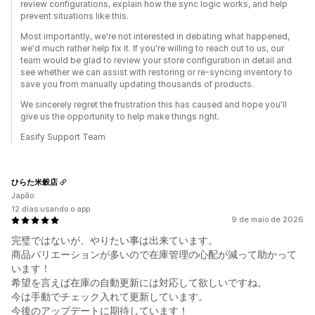
review configurations, explain how the sync logic works, and help
prevent situations like this.
Most importantly, we're not interested in debating what happened,
we'd much rather help fix it. If you're willing to reach out to us, our
team would be glad to review your store configuration in detail and
see whether we can assist with restoring or re-syncing inventory to
save you from manually updating thousands of products.
We sincerely regret the frustration this has caused and hope you'll
give us the opportunity to help make things right.
Easify Support Team
ひらた米穀店
Japão
12 dias usando o app
9 de maio de 2026
完璧ではないが、やりたい事は出来ています。
商品バリエーションが多いので在庫管理の心配が減って助かって
います！
希望を言えば在庫の自動更新には対応して欲しいですね。
今は手動でチェック入れて更新しています。
今後のアップデートに期待しています！