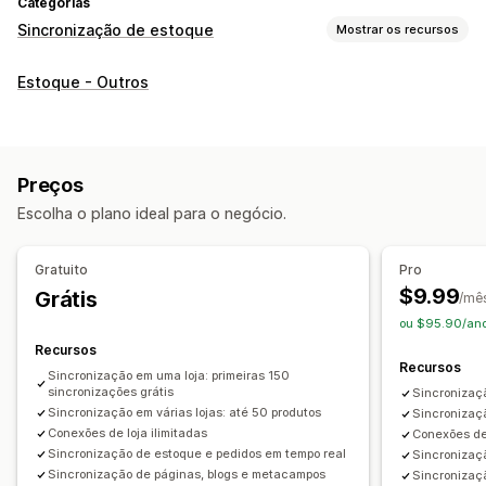
Categorias
Sincronização de estoque
Mostrar os recursos
Tipo de sincronização
Estoque - Outros
Pedidos
Preços
Detalhes do produto
Variantes
SKUs
De várias lojas
Automática
Em massa
Em tempo real
Personalizada
Preços
Notificações e relatórios
Escolha o plano ideal para o negócio.
Alertas automatizados
Notificações personalizadas
Atualizações de pedidos
Alertas por e-mail
Gratuito
Pro
Relatórios de erros
Relatórios históricos
$9.99
Grátis
/mê
Alertas de estoque
Alertas de estoque baixo
ou $95.90/ano
Importação e exportação de dados
Recursos
Recursos
Métricas de desempenho
Status em tempo real
Sincronização em uma loja: primeiras 150
sincronizações grátis
Sincronizaçã
Registros detalhados
Sincronização em várias lojas: até 50 produtos
Sincronizaçã
Conexões de loja ilimitadas
Conexões de 
Sincronização de estoque e pedidos em tempo real
Sincronizaç
Sincronização de páginas, blogs e metacampos
Sincronizaç