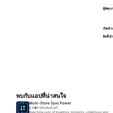
ผู้พัฒน
เปิดตัว
สิทธิ์เข้
พบกับแอปที่น่าสนใจ
Multi‑Store Sync Power
เต็ม 5 ดาว
4.6
(126)
•
ติดตั้งฟรี
ทั้งหมด 126 รีวิว
Real-time sync of inventory, products, collections and