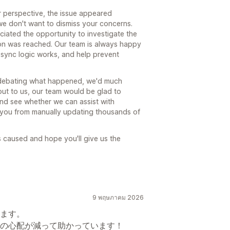
 perspective, the issue appeared
we don't want to dismiss your concerns.
ated the opportunity to investigate the
ion was reached. Our team is always happy
 sync logic works, and help prevent
n debating what happened, we'd much
ch out to us, our team would be glad to
 and see whether we can assist with
e you from manually updating thousands of
as caused and hope you'll give us the
9 พฤษภาคม 2026
ます。
の心配が減って助かっています！