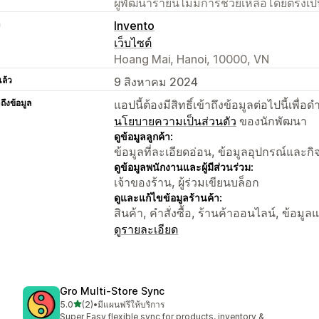
ผู้พัฒนารายนี้ไม่มีการช่วยเหลือโดยตรง
า
Invento
เว็บไซต์
Hoang Mai, Hanoi, 10000, VN
แล้ว
9 สิงหาคม 2024
าถึงข้อมูล
แอปนี้ต้องมีสิทธิ์เข้าถึงข้อมูลต่อไปนี้เพ
นโยบายความเป็นส่วนตัว
ของนักพัฒนา
ดูข้อมูลลูกค้า:
ข้อมูลที่ละเอียดอ่อน, ข้อมูลอุปกรณ์และก
ดูข้อมูลพนักงานและผู้มีส่วนร่วม:
เจ้าของร้าน, ผู้ร่วมเขียนบล็อก
ดูและแก้ไขข้อมูลร้านค้า:
สินค้า, คำสั่งซื้อ, ร้านค้าออนไลน์, ข้อมู
ดูรายละเอียด
Gro Multi‑Store Sync
เต็ม 5 ดาว
5.0
(2)
•
มีแผนฟรีให้บริการ
ทั้งหมด 2 รีวิว
Super Easy flexible sync for products, inventory &