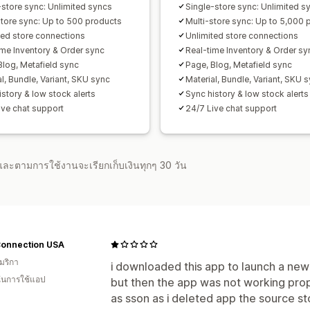
-store sync: Unlimited syncs
Single-store sync: Unlimited s
store sync: Up to 500 products
Multi-store sync: Up to 5,000 
ted store connections
Unlimited store connections
ime Inventory & Order sync
Real-time Inventory & Order sy
Blog, Metafield sync
Page, Blog, Metafield sync
l, Bundle, Variant, SKU sync
Material, Bundle, Variant, SKU 
istory & low stock alerts
Sync history & low stock alerts
ive chat support
24/7 Live chat support
จำและตามการใช้งานจะเรียกเก็บเงินทุกๆ 30 วัน
Connection USA
มริกา
i downloaded this app to launch a new 
 ในการใช้แอป
but then the app was not working prop
as sson as i deleted app the source st