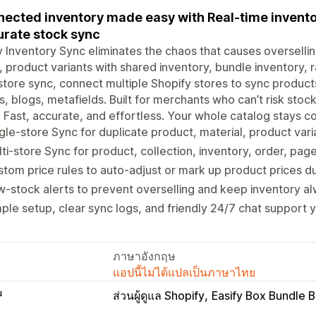
ected inventory made easy with Real-time inventor
rate stock sync
y Inventory Sync eliminates the chaos that causes oversellin
 product variants with shared inventory, bundle inventory, r
store sync, connect multiple Shopify stores to sync products
, blogs, metafields. Built for merchants who can’t risk stock
 Fast, accurate, and effortless. Your whole catalog stays c
gle-store Sync for duplicate product, material, product vari
ti-store Sync for product, collection, inventory, order, pag
tom price rules to auto-adjust or mark up product prices d
-stock alerts to prevent overselling and keep inventory a
ple setup, clear sync logs, and friendly 24/7 chat support 
ภาษาอังกฤษ
แอปนี้ไม่ได้แปลเป็นภาษาไทย
บ
ส่วนผู้ดูแล Shopify
Easify Box Bundle 