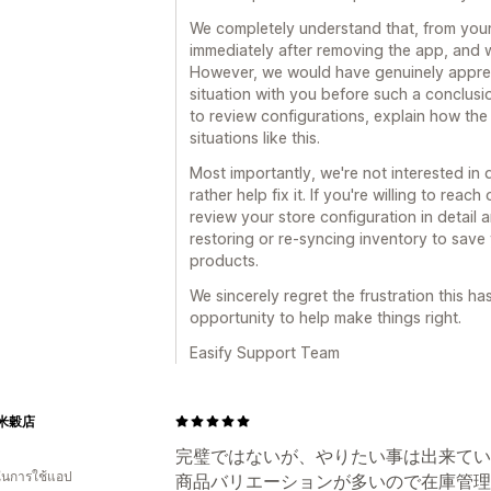
We completely understand that, from your
immediately after removing the app, and 
However, we would have genuinely appreci
situation with you before such a conclus
to review configurations, explain how the
situations like this.
Most importantly, we're not interested i
rather help fix it. If you're willing to rea
review your store configuration in detail
restoring or re-syncing inventory to sav
products.
We sincerely regret the frustration this h
opportunity to help make things right.
Easify Support Team
米穀店
完璧ではないが、やりたい事は出来てい
 ในการใช้แอป
商品バリエーションが多いので在庫管理