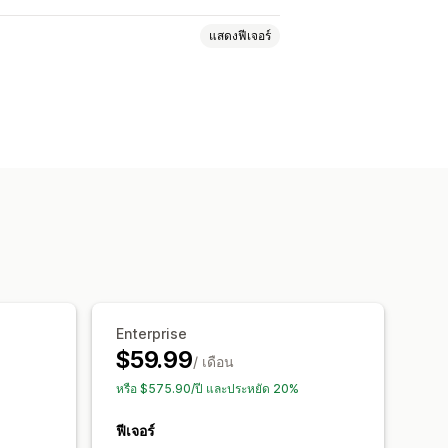
แสดงฟีเจอร์
ือกสินค้า
SKU
หลายร้านค้า
อัตโนมัติ
กงาน
อัปเดตคำสั่งซื้อ
าด
รายงานข้อมูลในอดีต
ต็อกสินค้าต่ำ
ิทธิภาพ
สถานะเรียลไทม์
Enterprise
$59.99
/ เดือน
หรือ $575.90/ปี และประหยัด 20%
ฟีเจอร์