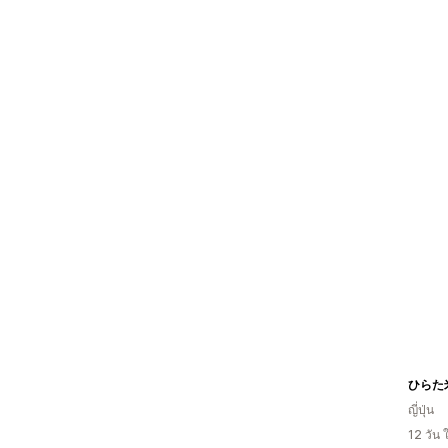
ひらた
ญี่ปุ่น
12 วัน