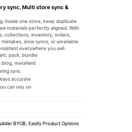
y sync, Multi store sync &
g. Inside one store, keep duplicate
aw materials perfectly aligned. With
, collections, inventory, orders,
 mistakes, slow syncs, or unreliable
onsistent everywhere you sell.
ant, pack, bundle
e blog, metafield
uring sync
lways accurate
you can rely on
Builder BYOB
Easify Product Options