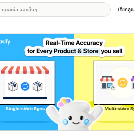
เรียกดู
อรีรูปภาพที่แสดง