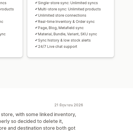
yncs
Single-store sync: Unlimited syncs
products
Multi-store sync: Unlimited products
Unlimited store connections
nc
Real-time Inventory & Order sync
Page, Blog, Metafield sync
sync
Material, Bundle, Variant, SKU sync
Sync history & low stock alerts
24/7 Live chat support
21 มิถุนายน 2026
store, with some linked inventory,
erly so decided to delete it,
ore and destination store both got