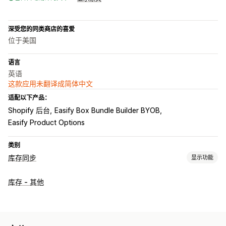
深受您的同类商店的喜爱
位于美国
语言
英语
这款应用未翻译成简体中文
适配以下产品：
Shopify 后台
Easify Box Bundle Builder BYOB
Easify Product Options
类别
库存同步
显示功能
同步类型
库存 - 其他
订单
价格
产品详细信息
多属性
SKU
多个商店
自动
批量
实时
自定义
通知和报告