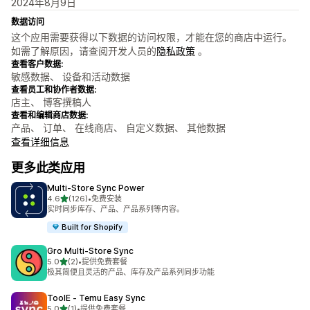
2024年8月9日
数据访问
这个应用需要获得以下数据的访问权限，才能在您的商店中运行。
如需了解原因，请查阅开发人员的
隐私政策
。
查看客户数据:
敏感数据、 设备和活动数据
查看员工和协作者数据:
店主、 博客撰稿人
查看和编辑商店数据:
产品、 订单、 在线商店、 自定义数据、 其他数据
查看详细信息
更多此类应用
Multi‑Store Sync Power
星（满分 5 星）
4.6
(126)
•
免费安装
总共 126 条评论
实时同步库存、产品、产品系列等内容。
Built for Shopify
Gro Multi‑Store Sync
星（满分 5 星）
5.0
(2)
•
提供免费套餐
总共 2 条评论
极其简便且灵活的产品、库存及产品系列同步功能
ToolE ‑ Temu Easy Sync
星（满分 5 星）
5.0
(1)
•
提供免费套餐