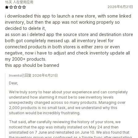
15天 人在使用应用
2026年6月21日
i downloaded this app to launch a new store, with some linked
inventory, but then the app was not working properly so
decided to delete it,
as sson as i deleted app the source store and destination store
both got completely messed up. all inventory level for
connected products in both stores is either zero or even
negative, now i have to adjust and check inventoty update all
my 2000+ products.
this app should be banned
Invento已回复 2026年6月21日
Dear,
We're truly sorry to hear about your experience and can completely
understand how alarming it must be to see inventory levels
unexpectedly changed across so many products. Managing over
2,000 products is no small task, and we understand why this
situation would be incredibly frustrating.
That said, after carefully reviewing the history of your store, we
noticed that the app was initially installed on May 24 and then
uninstalled on 7 June and reinstalled on June 10. We also found that
the inventory group was configured as a Single Sync after reinstalling