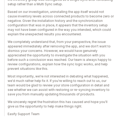
setup rather than a Multi Sync setup.
Based on our investigation, uninstalling the app itself would not
cause inventory levels across connected products to become zero or
negative. Given the installation history and the synchronization
configuration that was in place, it appears that the inventory setup
may not have been configured in the way you intended, which could
explain the unexpected results you encountered.
We completely understand that, from your perspective, the issue
appeared immediately after removing the app, and we don't want to
dismiss your concerns. However, we would have genuinely
appreciated the opportunity to investigate the situation with you
before such a conclusion was reached. Our team is always happy to
review configurations, explain how the sync logic works, and help
prevent situations like this.
Most importantly, we're not interested in debating what happened,
we'd much rather help fix it. If you're willing to reach out to us, our
team would be glad to review your store configuration in detail and
see whether we can assist with restoring or re-syncing inventory to
save you from manually updating thousands of products.
We sincerely regret the frustration this has caused and hope you'll
give us the opportunity to help make things right.
Easify Support Team