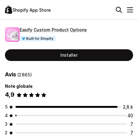
Shopify App Store
Easify Custom Product Options
Built for Shopify
Installer
Avis
(2 865)
Note globale
4,9
5
2,8 k
4
40
3
7
2
7