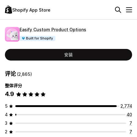
Shopify App Store
Easify Custom Product Options
Built for Shopify
安装
评论
(2,865)
整体评分
4.9
5
2,774
4
40
3
7
2
7