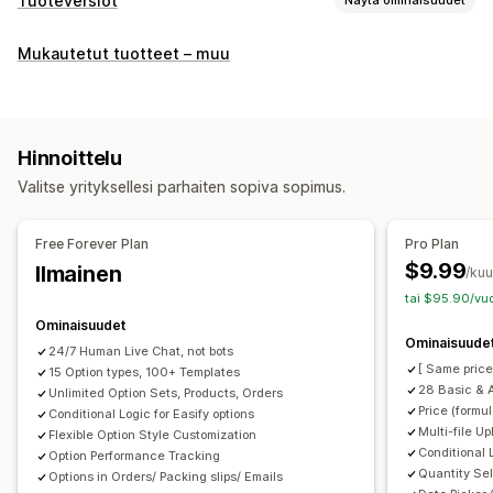
Tuoteversiot
Mukautukset
Mukautetut tuotteet – muu
Valintaruudut
Väriruudut
Ehdollinen logiikka
Fontit
Päivämäärät
Mitat
Pudotusvalikot
Tiedostojen lataus (lähettäminen)
Hinnoittelu
Useiden kohteiden valinta
Numerot
Valintapainikkeet
Valitse yrityksellesi parhaiten sopiva sopimus.
Mukautettu teksti
Lahjan paketointi
Mukautettu CSS-koodi
Mukautettu HTML-koodi
Free Forever Plan
Pro Plan
Kokotaulukot
Esikatselu
Käännös
Tuonti ja vienti
$9.99
Ilmainen
/ku
Tuoteversioiden näyttäminen
tai $95.90/vuo
Hinnoittelu
Ominaisuudet
Ominaisuude
Tukkuerät
Ehdollinen hinnoittelu
Mukautettu hinnoittelu
24/7 Human Live Chat, not bots
[ Same price
15 Option types, 100+ Templates
Dynaaminen hinnoittelu
Lisäosat
28 Basic & 
Unlimited Option Sets, Products, Orders
Versiokohtaiset lisämaksut
Porrastettu hinnoittelu
Price (formu
Conditional Logic for Easify options
Multi-file U
Premium-lisämaksut
Flexible Option Style Customization
Conditional 
Option Performance Tracking
Quantity Sel
Varasto
Options in Orders/ Packing slips/ Emails