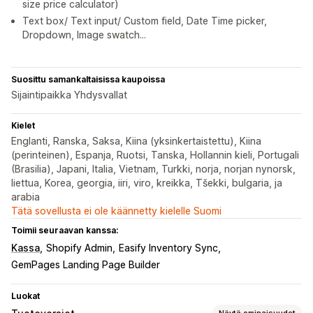
size price calculator)
Text box/ Text input/ Custom field, Date Time picker,
Dropdown, Image swatch...
Suosittu samankaltaisissa kaupoissa
Sijaintipaikka Yhdysvallat
Kielet
Englanti, Ranska, Saksa, Kiina (yksinkertaistettu), Kiina
(perinteinen), Espanja, Ruotsi, Tanska, Hollannin kieli, Portugali
(Brasilia), Japani, Italia, Vietnam, Turkki, norja, norjan nynorsk,
liettua, Korea, georgia, iiri, viro, kreikka, Tšekki, bulgaria, ja
arabia
Tätä sovellusta ei ole käännetty kielelle Suomi
Toimii seuraavan kanssa:
Kassa
Shopify Admin
Easify Inventory Sync
GemPages Landing Page Builder
Luokat
Näytä ominaisuudet