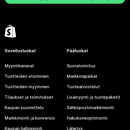
Sovellusluokat
Pääluokat
Myyntikanavat
Suoratoimitus
Tuotteiden etsiminen
Markkinapaikat
Tuotteiden myyminen
Tuotearvostelut
Tilaukset ja toimitukset
Lisämyynti ja tuotepaketit
Kaupan suunnittelu
Sähköpostimarkkinointi
Markkinointi ja konversio
Hakukoneoptimointi
Kaupan hallinnointi
Lähetys