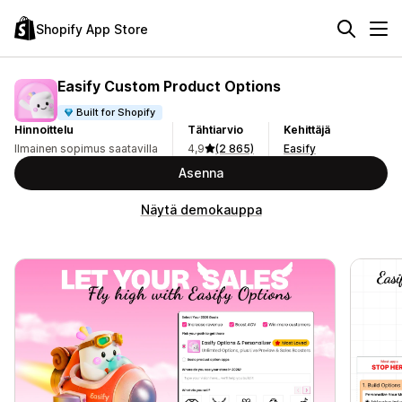
Shopify App Store
Easify Custom Product Options
Built for Shopify
Hinnoittelu
Tähtiarvio
Kehittäjä
Ilmainen sopimus saatavilla
4,9
(2 865)
Easify
Asenna
Näytä demokauppa