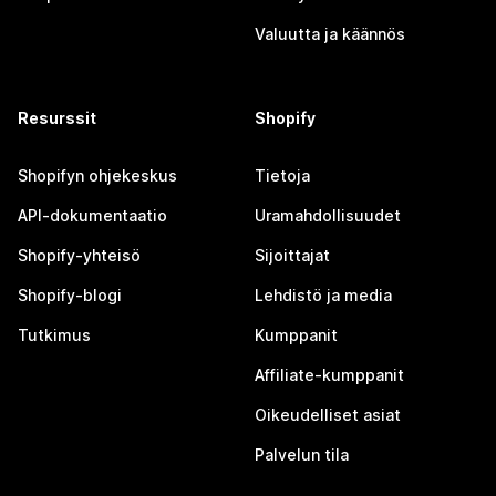
Valuutta ja käännös
Resurssit
Shopify
Shopifyn ohjekeskus
Tietoja
API-dokumentaatio
Uramahdollisuudet
Shopify-yhteisö
Sijoittajat
Shopify-blogi
Lehdistö ja media
Tutkimus
Kumppanit
Affiliate-kumppanit
Oikeudelliset asiat
Palvelun tila