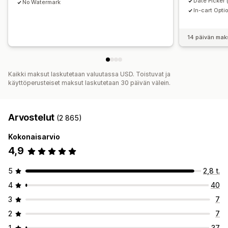
Date Picker 
No Watermark
Varastosta loppuneiden tuotteiden piilottaminen
In-cart Opti
Automaattiset päivitykset
14 päivän mak
Kaikki maksut laskutetaan valuutassa USD. Toistuvat ja
käyttöperusteiset maksut laskutetaan 30 päivän välein.
Arvostelut
(2 865)
Kokonaisarvio
4,9
5
2,8 t.
4
40
3
7
2
7
1
37