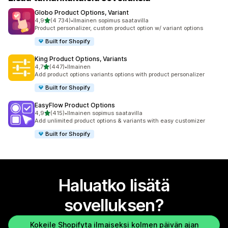
Globo Product Options, Variant
/ 5 tähteä
4,9
(4 734)
•
Ilmainen sopimus saatavilla
4734 arvostelua yhteensä
Product personalizer, custom product option w/ variant options
Built for Shopify
King Product Options, Variants
/ 5 tähteä
4,7
(447)
•
Ilmainen
447 arvostelua yhteensä
Add product options variants options with product personalizer
Built for Shopify
EasyFlow Product Options
/ 5 tähteä
4,9
(415)
•
Ilmainen sopimus saatavilla
415 arvostelua yhteensä
Add unlimited product options & variants with easy customizer
Built for Shopify
Haluatko lisätä
sovelluksen?
Kokeile Shopifyta ilmaiseksi kolmen päivän ajan