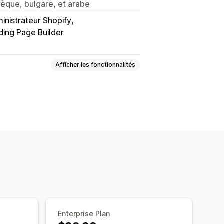
chèque, bulgare, et arabe
inistrateur Shopify
ing Page Builder
Afficher les fonctionnalités
 conditionnelle
Polices
Dates
ations de fichiers
 radio
Texte personnalisé
es
HTML personnalisé
Traduction
Import et export
itionnelle
Tarification personnalisée
Enterprise Plan
s
Suppléments par variante