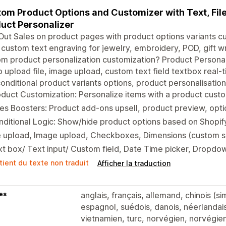
om Product Options and Customizer with Text, File
uct Personalizer
ut Sales on product pages with product options variants c
, custom text engraving for jewelry, embroidery, POD, gift w
m product personalization customization? Product Personal
 upload file, image upload, custom text field textbox real-t
onditional product variants options, product personalisatio
duct Customization: Personalize items with a product custo
es Boosters: Product add-ons upsell, product preview, opt
ditional Logic: Show/hide product options based on Shopif
e upload, Image upload, Checkboxes, Dimensions (custom si
t box/ Text input/ Custom field, Date Time picker, Dropdow
tient du texte non traduit
Afficher la traduction
es
anglais, français, allemand, chinois (sim
espagnol, suédois, danois, néerlandais, 
vietnamien, turc, norvégien, norvégien