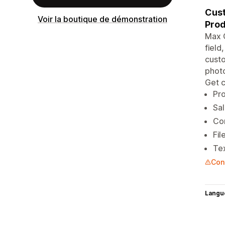
Cust
Voir la boutique de démonstration
Prod
Max O
field
custo
photo
Get c
Pro
Sal
Con
Fil
Tex
Con
Langu