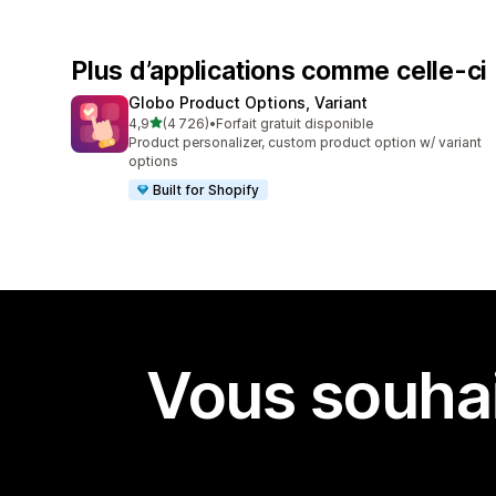
Plus d’applications comme celle-ci
Globo Product Options, Variant
étoile(s) sur 5
4,9
(4 726)
•
Forfait gratuit disponible
4726 avis au total
Product personalizer, custom product option w/ variant
options
Built for Shopify
Vous souhai