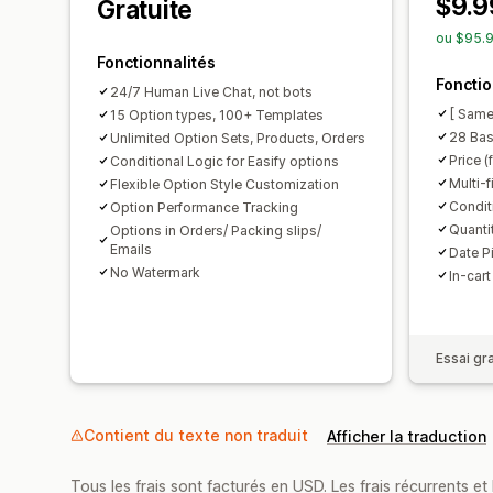
$9.9
Gratuite
ou $95.9
Fonctionnalités
Fonctio
24/7 Human Live Chat, not bots
[ Same
15 Option types, 100+ Templates
28 Bas
Unlimited Option Sets, Products, Orders
Price (
Conditional Logic for Easify options
Multi-f
Flexible Option Style Customization
Condit
Option Performance Tracking
Quanti
Options in Orders/ Packing slips/
Emails
Date P
No Watermark
In-cart
Essai gra
Contient du texte non traduit
Afficher la traduction
Tous les frais sont facturés en USD. Les frais récurrents et b