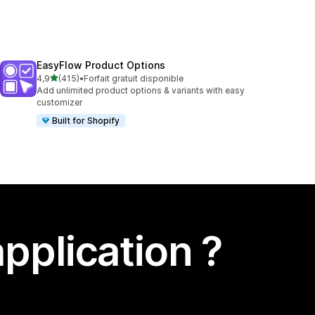
EasyFlow Product Options
étoile(s) sur 5
4,9
(415)
•
Forfait gratuit disponible
415 avis au total
Add unlimited product options & variants with easy
customizer
Built for Shopify
pplication ?