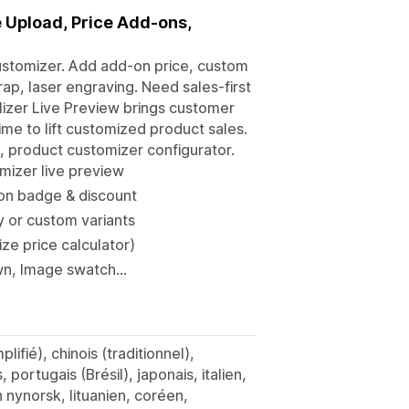
 Upload, Price Add-ons,
ustomizer. Add add-on price, custom
rap, laser engraving. Need sales-first
izer Live Preview brings customer
ime to lift customized product sales.
n, product customizer configurator.
mizer live preview
ion badge & discount
y or custom variants
ze price calculator)
n, Image swatch...
plifié), chinois (traditionnel),
portugais (Brésil), japonais, italien,
 nynorsk, lituanien, coréen,