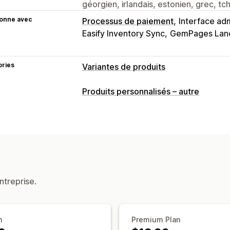
géorgien, irlandais, estonien, grec, t
ionne avec
Processus de paiement
Interface adm
Easify Inventory Sync
GemPages Land
ories
Variantes de produits
Personnalisation
Produits personnalisés – autre
Cases à cocher
Échantillons
Logique
Dimensions
Menus déroulants
Import
Sélection multiple
Numéros
Boutons
Emballage cadeau
CSS personnalisé
Tableaux des tailles
Prévisualisation
Affichage des variantes
ntreprise.
Tarification
Tarification en gros
Tarification cond
n
Premium Plan
Tarification dynamique
Complément