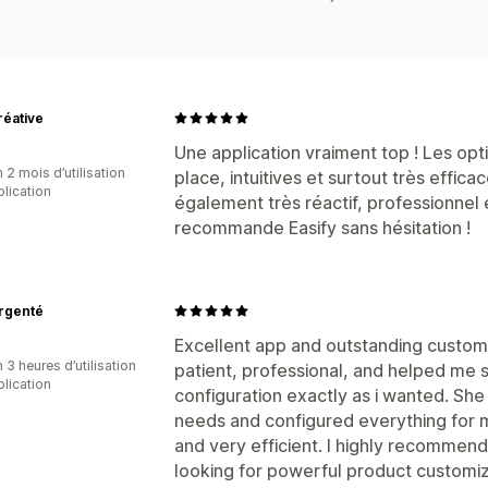
réative
Une application vraiment top ! Les opt
 2 mois d’utilisation
place, intuitives et surtout très efficac
plication
également très réactif, professionnel e
recommande Easify sans hésitation !
Argenté
Excellent app and outstanding custome
 3 heures d’utilisation
patient, professional, and helped me s
plication
configuration exactly as i wanted. Sh
needs and configured everything for m
and very efficient. I highly recommen
looking for powerful product customi