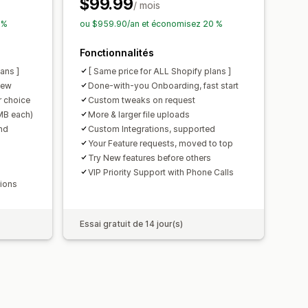
$99.99
s premium
/ mois
 %
ou $959.90/an et économisez 20 %
tock
Mises à jour automatiques
Fonctionnalités
ans ]
[ Same price for ALL Shopify plans ]
iew
Done-with-you Onboarding, fast start
 choice
Custom tweaks on request
0MB each)
More & larger file uploads
nd
Custom Integrations, supported
Your Feature requests, moved to top
Try New features before others
VIP Priority Support with Phone Calls
tions
Essai gratuit de 14 jour(s)