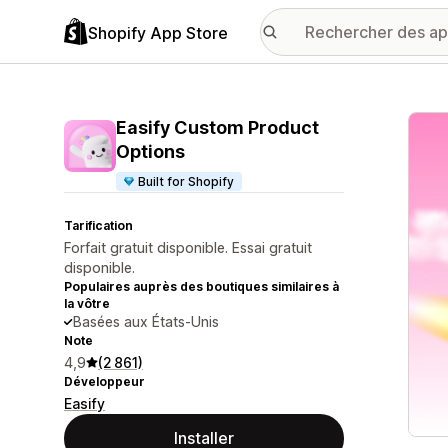
Shopify App Store
Galer
Easify Custom Product
Options
Built for Shopify
Tarification
Forfait gratuit disponible. Essai gratuit
disponible.
Populaires auprès des boutiques similaires à
la vôtre
Basées aux États-Unis
Note
4,9
(2 861)
Développeur
Easify
Installer