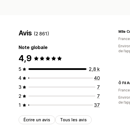
Avis
Mlle C
(2 861)
France
Environ
Note globale
de l’ap
4,9
5
2,8 k
4
40
Ô Fil 
3
7
France
2
7
Environ
de l’ap
1
37
Écrire un avis
Tous les avis