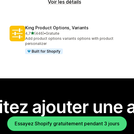
Voir les détails
King Product Options, Variants
étoile(s) sur 5
4,7
(446)
•
Gratuite
446 avis au total
Add product options variants options with product
personalizer
Built for Shopify
tez ajouter une a
Essayez Shopify gratuitement pendant 3 jours