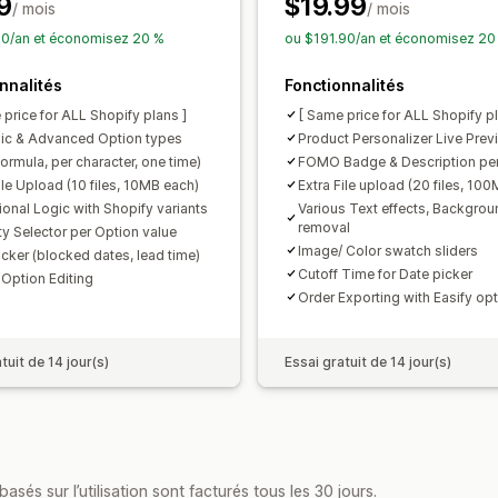
9
$19.99
/ mois
Tarification échelonnée
/ mois
Supplément
0/an et économisez 20 %
ou $191.90/an et économisez 20
Stock
nnalités
Masquer les produits en rupture de s
Fonctionnalités
 price for ALL Shopify plans ]
[ Same price for ALL Shopify pl
ic & Advanced Option types
Product Personalizer Live Prev
formula, per character, one time)
FOMO Badge & Description per
ile Upload (10 files, 10MB each)
Extra File upload (20 files, 10
ional Logic with Shopify variants
Various Text effects, Backgrou
removal
ty Selector per Option value
Image/ Color swatch sliders
icker (blocked dates, lead time)
Cutoff Time for Date picker
 Option Editing
Order Exporting with Easify op
tuit de 14 jour(s)
Essai gratuit de 14 jour(s)
asés sur l’utilisation sont facturés tous les 30 jours.