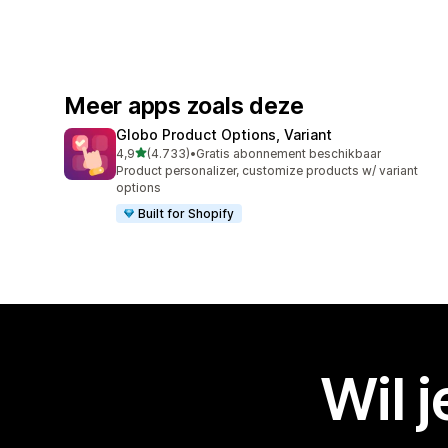
Meer apps zoals deze
Globo Product Options, Variant
van 5 sterren
4,9
(4.733)
•
Gratis abonnement beschikbaar
4733 recensies in totaal
Product personalizer, customize products w/ variant
options
Built for Shopify
Wil 