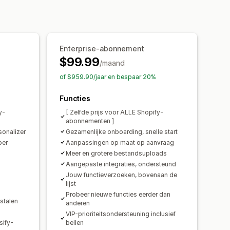
ergave
Aangepaste prijzen
Enterprise-abonnement
ijsstijging voor varianten
$99.99
ing voor premium
/maand
of $959.90/jaar en bespaar 20%
ische updates
Functies
y-
[ Zelfde prijs voor ALLE Shopify-
abonnementen ]
sonalizer
Gezamenlijke onboarding, snelle start
per
Aanpassingen op maat op aanvraag
Meer en grotere bestandsuploads
Aangepaste integraties, ondersteund
Jouw functieverzoeken, bovenaan de
lijst
Probeer nieuwe functies eerder dan
rstalen
anderen
VIP-prioriteitsondersteuning inclusief
sify-
bellen