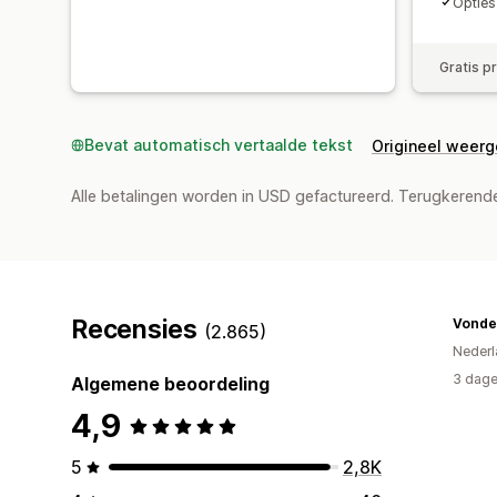
Opties
Gratis p
Bevat automatisch vertaalde tekst
Origineel weer
Alle betalingen worden in USD gefactureerd. Terugkeren
Recensies
Vonde
(2.865)
Nederl
3 dage
Algemene beoordeling
4,9
5
2,8K