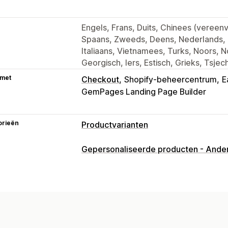
Engels, Frans, Duits, Chinees (vereenv
Spaans, Zweeds, Deens, Nederlands, P
Italiaans, Vietnamees, Turks, Noors, 
Georgisch, Iers, Estisch, Grieks, Tsjec
 met
Checkout
Shopify-beheercentrum
E
GemPages Landing Page Builder
orieën
Productvarianten
Aanpassing
Gepersonaliseerde producten - Ande
Selectievakjes
Stalen
Voorwaardelij
Afmetingen
Dropdowns
Bestanden 
Meerdere opties selecteren
Aantalle
Aangepaste tekst
Cadeauverpakkin
Aangepaste HTML
Maattabellen
Vo