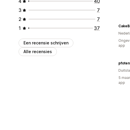
4
40
3
7
2
7
CakeB
1
37
Nederl
Ongeve
Een recensie schrijven
app
Alle recensies
pfote
Duitsl
5 maan
app