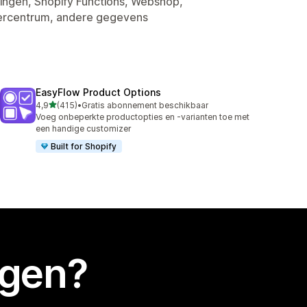
tingen, Shopify Functions, Webshop,
ercentrum, andere gegevens
EasyFlow Product Options
van 5 sterren
4,9
(415)
•
Gratis abonnement beschikbaar
415 recensies in totaal
Voeg onbeperkte productopties en -varianten toe met
een handige customizer
Built for Shopify
egen?