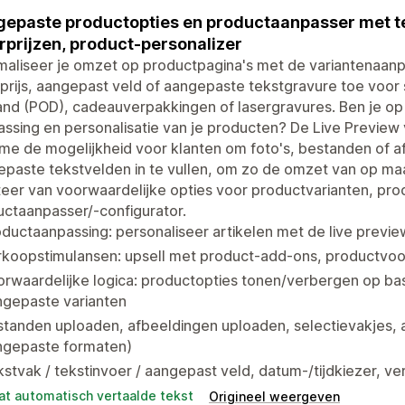
epaste productopties en productaanpasser met te
prijzen, product-personalizer
maliseer je omzet op productpagina's met de variantenaan
rijs, aangepast veld of aangepaste tekstgravure toe voor 
nd (POD), cadeauverpakkingen of lasergravures. Ben je op
ssing en personalisatie van je producten? De Live Preview
ime de mogelijkheid voor klanten om foto's, bestanden of 
epaste tekstvelden in te vullen, om zo de omzet van op m
teer van voorwaardelijke opties voor productvarianten, pro
ctaanpasser/-configurator.
ductaanpassing: personaliseer artikelen met de live prev
rkoopstimulansen: upsell met product-add-ons, productvoo
rwaardelijke logica: productopties tonen/verbergen op bas
ngepaste varianten
tanden uploaden, afbeeldingen uploaden, selectievakjes, a
ngepaste formaten)
stvak / tekstinvoer / aangepast veld, datum-/tijdkiezer, v
at automatisch vertaalde tekst
Origineel weergeven