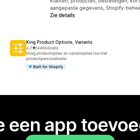
Klanten, producten, bestellingen, kor
aangepaste gegevens, Shopify-behe
Zie details
King Product Options, Variants
van 5 sterren
4,7
(446)
•
Gratis
446 recensies in totaal
Voeg productopties en variantopties toe met
productpersonalisatie
Built for Shopify
je een app toevo