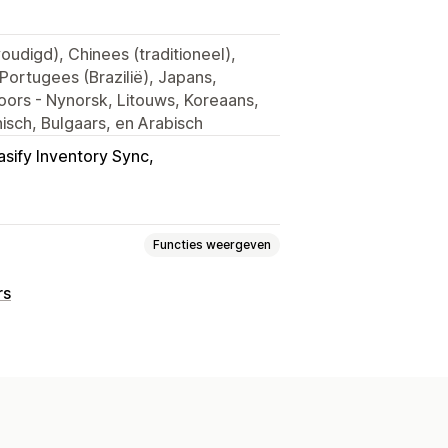
oudigd), Chinees (traditioneel),
ortugees (Brazilië), Japans,
Noors - Nynorsk, Litouws, Koreaans,
hisch, Bulgaars, en Arabisch
asify Inventory Sync
Functies weergeven
rs
ke logica
Lettertypen
Datums
uploaden
n
Keuzeknoppen
g
Aangepaste CSS
orbeeld
Vertaling