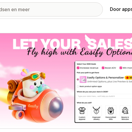
Door apps
ij met uitgelichte afbeeldingen