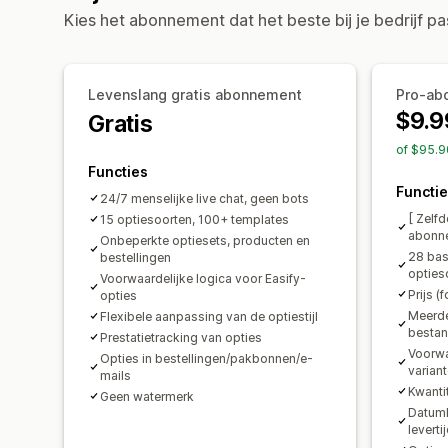
Kies het abonnement dat het beste bij je bedrijf pa
Levenslang gratis abonnement
Pro-ab
$9.9
Gratis
of $95.9
Functies
Functi
24/7 menselijke live chat, geen bots
[ Zelf
15 optiesoorten, 100+ templates
abonn
Onbeperkte optiesets, producten en
28 bas
bestellingen
opties
Voorwaardelijke logica voor Easify-
Prijs (
opties
Meerde
Flexibele aanpassing van de optiestijl
bestan
Prestatietracking van opties
Voorwa
Opties in bestellingen/pakbonnen/e-
varian
mails
Kwanti
Geen watermerk
Datumk
levertij