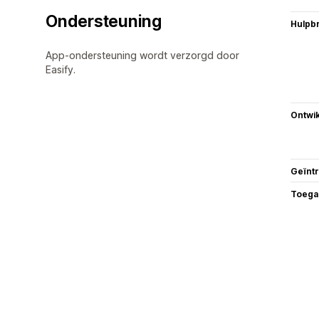
Ondersteuning
Hulpb
App-ondersteuning wordt verzorgd door
Easify.
Ontwik
Geïnt
Toega