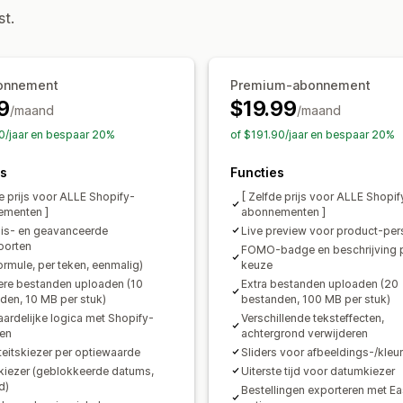
Importeren en exporteren
Variantwe
st.
Prijs
Bulkprijzen
Voorwaardelijke prijzen
onnement
Premium-abonnement
Dynamische prijzen
Uitbreidingen
Pr
9
$19.99
/maand
Gedifferentieerde prijzen
/maand
Prijsstijg
0/jaar en bespaar 20%
of $191.90/jaar en bespaar 20%
Voorraad
es
Niet op voorraad verbergen
Functies
Automat
de prijs voor ALLE Shopify-
[ Zelfde prijs voor ALLE Shopif
ementen ]
abonnementen ]
is- en geavanceerde
Live preview voor product-per
oorten
FOMO-badge en beschrijving 
formule, per teken, eenmalig)
keuze
re bestanden uploaden (10
Extra bestanden uploaden (20
den, 10 MB per stuk)
bestanden, 100 MB per stuk)
ardelijke logica met Shopify-
Verschillende teksteffecten,
ten
achtergrond verwijderen
teitskiezer per optiewaarde
Sliders voor afbeeldings-/kleu
iezer (geblokkeerde datums,
Uiterste tijd voor datumkiezer
d)
Bestellingen exporteren met Ea