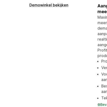
Demowinkel bekijken
Aang
meer
Maxi
meerp
dema
aanpa
realt
aang
Profi
produ
Pro
Ve
Voo
aa
Bes
aa
Tek
Bev