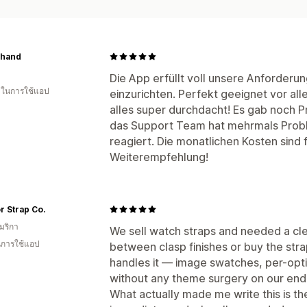
nhand
Die App erfüllt voll unsere Anforderu
น ในการใช้แอป
einzurichten. Perfekt geeignet vor all
alles super durchdacht! Es gab noch P
das Support Team hat mehrmals Prob
reagiert. Die monatlichen Kosten sind f
Weiterempfehlung!
 Strap Co.
มริกา
We sell watch straps and needed a cl
ในการใช้แอป
between clasp finishes or buy the stra
handles it — image swatches, per-optio
without any theme surgery on our end
What actually made me write this is t