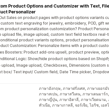
om Product Options and Customizer with Text, File
uct Personalizer
ut Sales on product pages with product options variants c
, custom text engraving for jewelry, embroidery, POD, gift w
m product personalization customization? Product Personal
 upload file, image upload, custom text field textbox real-t
onditional product variants options, product personalisatio
duct Customization: Personalize items with a product custo
es Boosters: Product add-ons upsell, product preview, opt
ditional Logic: Show/hide product options based on Shopif
e upload, Image upload, Checkboxes, Dimensions (custom si
t box/ Text input/ Custom field, Date Time picker, Dropdow
ภาษาอังกฤษ, ภาษาฝรั่งเศส, ภาษาเยอรมัน, 
ภาษาสเปน, ภาษาสวีเดน, ภาษาเดนมาร์ก, 
ภาษาญี่ปุ่น, ภาษาอิตาลี, ภาษาเวียดนาม, ภา
ทัวเนีย, ภาษาเกาหลี, จอร์เจีย, ไอริช, เอส