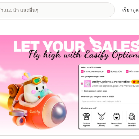
เรียกดู
อรีรูปภาพที่แสดง