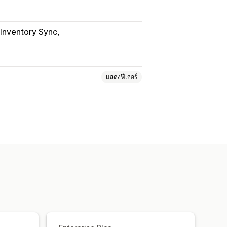
 Inventory Sync
แสดงฟีเจอร์
เงื่อนไข
แบบอักษร
วันที่
ขนาด
หลายรายการ
ตัวเลข
ปุ่มวิทยุ
SS ที่กำหนดเอง
HTML ที่กำหนดเอง
ละส่งออก
การแสดงตัวแปร
ราคาตามสภาพสินค้า
นดราคาแบบไดนามิก
ส่วนขยาย
ามปริมาณการสั่งซื้อ