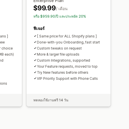
Enterprise Plan
$99.99
/ เดือน
หรือ $959.90/ปี และประหยัด 20%
ฟีเจอร์
ans ]
[ Same price for ALL Shopify plans ]
iew
Done-with-you Onboarding, fast start
 choice
Custom tweaks on request
0MB each)
More & larger file uploads
nd
Custom Integrations, supported
Your Feature requests, moved to top
Try New features before others
VIP Priority Support with Phone Calls
tions
ทดลองใช้งานฟรี 14 วัน