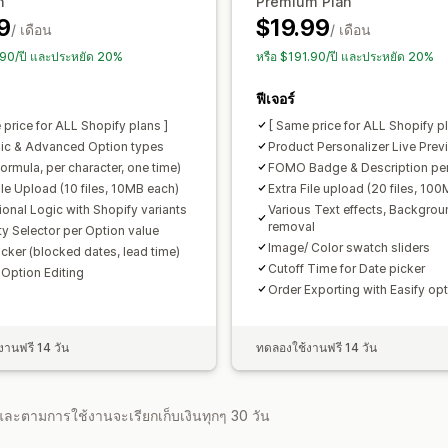
n
Premium Plan
การเติมเงินแบบพรีเมียม
9
$19.99
/ เดือน
/ เดือน
สินค้าคงคลัง
.90/ปี และประหยัด 20%
หรือ $191.90/ปี และประหยัด 20%
ซ่อนสินค้าหมดสต็อก
อัปเดตอัตโนมัติ
ฟีเจอร์
 price for ALL Shopify plans ]
[ Same price for ALL Shopify pl
ic & Advanced Option types
Product Personalizer Live Prev
formula, per character, one time)
FOMO Badge & Description per
ile Upload (10 files, 10MB each)
Extra File upload (20 files, 10
ional Logic with Shopify variants
Various Text effects, Backgrou
removal
ty Selector per Option value
Image/ Color swatch sliders
icker (blocked dates, lead time)
Cutoff Time for Date picker
 Option Editing
Order Exporting with Easify op
านฟรี 14 วัน
ทดลองใช้งานฟรี 14 วัน
จำและตามการใช้งานจะเรียกเก็บเงินทุกๆ 30 วัน