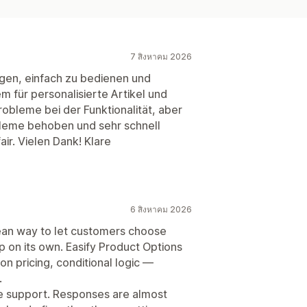
7 สิงหาคม 2026
ngen, einfach zu bedienen und
em für personalisierte Artikel und
robleme bei der Funktionalität, aber
leme behoben und sehr schnell
air. Vielen Dank! Klare
6 สิงหาคม 2026
ean way to let customers choose
p on its own. Easify Product Options
n pricing, conditional logic —
.
he support. Responses are almost