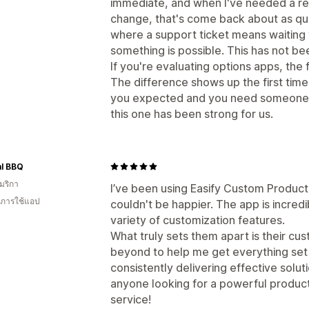
immediate, and when I've needed a real
change, that's come back about as quic
where a support ticket means waiting 
something is possible. This has not be
If you're evaluating options apps, the f
The difference shows up the first tim
you expected and you need someone to
this one has been strong for us.
al BBQ
มริกา
I’ve been using Easify Custom Product
ในการใช้แอป
couldn't be happier. The app is incredi
variety of customization features.
What truly sets them apart is their c
beyond to help me get everything set
consistently delivering effective solut
anyone looking for a powerful product
service!