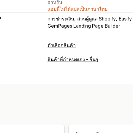
อาหรับ
แอปนี้ไม่ได้แปลเป็นภาษาไทย
บ
การชำระเงิน
ส่วนผู้ดูแล Shopify
Easify
GemPages Landing Page Builder
ตัวเลือกสินค้า
การปรับแต่ง
สินค้าที่กำหนดเอง - อื่นๆ
ช่องทำเครื่องหมาย
ตัวอย่าง
ตรรกะแบบมี
ดรอปดาวน์
การอัปโหลดไฟล์
เลือกได้
ข้อความที่กำหนดเอง
การห่อของขวัญ
C
ตารางขนาด
ตัวอย่าง
การแปล
นำเข้าแ
การกำหนดราคา
การกำหนดราคาจำนวนมาก
การกำหนด
การกำหนดราคาแบบกำหนดเอง
การกำห
ค่าบริการตัวเลือกสินค้า
การกำหนดราคาต