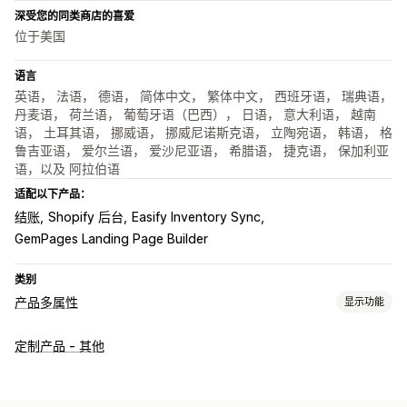
深受您的同类商店的喜爱
位于美国
语言
英语， 法语， 德语， 简体中文， 繁体中文， 西班牙语， 瑞典语，
丹麦语， 荷兰语， 葡萄牙语（巴西）， 日语， 意大利语， 越南
语， 土耳其语， 挪威语， 挪威尼诺斯克语， 立陶宛语， 韩语， 格
鲁吉亚语， 爱尔兰语， 爱沙尼亚语， 希腊语， 捷克语， 保加利亚
语，以及 阿拉伯语
适配以下产品：
结账
Shopify 后台
Easify Inventory Sync
GemPages Landing Page Builder
类别
产品多属性
显示功能
自定义
定制产品 - 其他
复选框
样本
条件逻辑
字体
日期
尺寸
下拉菜单
文件上传
多选
数字
单选按钮
自定义文本
礼品包装
自定义 CSS