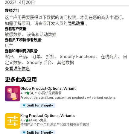
2023年4月20日
数据访问
这个应用需要获得以下数据的访问权限，才能在您的商店中运行。
如需了解原因，请查阅开发人员的
隐私政策
。
查看客户数据:
敏感数据、 设备和活动数据
查看员工和协作者数据:
店主
查看和编辑商店数据:
客户、 产品、 订单、 折扣、 Shopify Functions、 在线商店、 自
定义数据、 Shopify 后台、 其他数据
查看详细信息
更多此类应用
Globo Product Options, Variant
星（满分 5 星）
4.9
(4,717)
•
提供免费套餐
总共 4717 条评论
Product personalizer, customize products w/ variant options
Built for Shopify
King Product Options, Variants
星（满分 5 星）
4.7
(446)
•
免费
总共 446 条评论
使用产品个性化工具添加产品选项和多属性选项
Built for Shopify