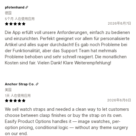
pfotenhand
德国
5个月 人在使用应用
2026年8月7日
Die App erfüllt voll unsere Anforderungen, einfach zu bedienen
und einzurichten. Perfekt geeignet vor allem für personalisierte
Artikel und alles super durchdacht! Es gab noch Probleme bei
der Funktionalität, aber das Support Team hat mehrmals
Probleme behoben und sehr schnell reagiert. Die monatlichen
Kosten sind fair. Vielen Dank! Klare Weiterempfehlung!
Anchor Strap Co.
美国
1天 人在使用应用
2026年8月6日
We sell watch straps and needed a clean way to let customers
choose between clasp finishes or buy the strap on its own.
Easify Product Options handles it — image swatches, per-
option pricing, conditional logic — without any theme surgery
on our end.