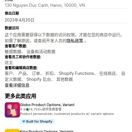
130 Nguyen Duc Canh, Hanoi, 10000, VN
推出日期
2023年4月20日
数据访问
这个应用需要获得以下数据的访问权限，才能在您的商店中运行。
如需了解原因，请查阅开发人员的
隐私政策
。
查看客户数据:
敏感数据、 设备和活动数据
查看员工和协作者数据:
店主
查看和编辑商店数据:
客户、 产品、 订单、 折扣、 Shopify Functions、 在线商店、 自
定义数据、 Shopify 后台、 其他数据
查看详细信息
更多此类应用
Globo Product Options, Variant
星（满分 5 星）
4.9
(4,733)
•
提供免费套餐
总共 4733 条评论
Product personalizer, customize products w/ variant options
Built for Shopify
King Product Options, Variants