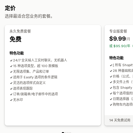
自定义 HTML
尺码表
预览
翻译
导入和导出
多属性显示
定价
定价
选择最适合您业务的套餐。
批量定价
条件定价
自定义定价
动态定价
附加服务
多属性附加费用
分层定价
附加费用
永久免费套餐
专业版套餐
$9.99
免费
/月
库存
或 $95.90/
隐藏缺货商品
自动更新
特色功能
特色功能
24/7 全天候人工实时聊天，无机器人
[ 所有 Shop
15 种选项类型，超 100 款模板
28 种基础
无限选项集、产品和订单
价格（公式、
适用于 Easify 选项的条件逻辑
多文件上传（1
灵活的选项样式自定义
包含 Shopi
选项表现跟踪
每个选项值的
订单/装箱单/电子邮件中的选项
日期选择器（
无水印
购物车内选项
14 天免费试用