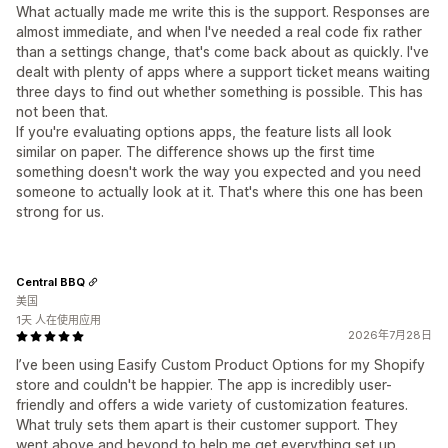
What actually made me write this is the support. Responses are
almost immediate, and when I've needed a real code fix rather
than a settings change, that's come back about as quickly. I've
dealt with plenty of apps where a support ticket means waiting
three days to find out whether something is possible. This has
not been that.
If you're evaluating options apps, the feature lists all look
similar on paper. The difference shows up the first time
something doesn't work the way you expected and you need
someone to actually look at it. That's where this one has been
strong for us.
Central BBQ
美国
1天 人在使用应用
2026年7月28日
I’ve been using Easify Custom Product Options for my Shopify
store and couldn't be happier. The app is incredibly user-
friendly and offers a wide variety of customization features.
What truly sets them apart is their customer support. They
went above and beyond to help me get everything set up,