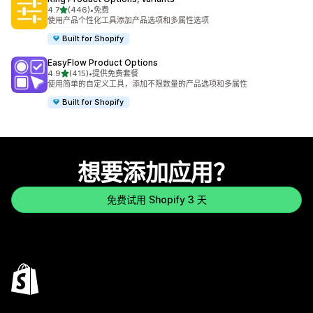
星（满分 5 星）
4.7
(446)
•
免费
总共 446 条评论
使用产品个性化工具添加产品选项和多属性选项
Built for Shopify
EasyFlow Product Options
星（满分 5 星）
4.9
(415)
•
提供免费套餐
总共 415 条评论
使用简单的自定义工具，添加不限数量的产品选项和多属性
Built for Shopify
想要添加应用？
免费试用 Shopify 3 天