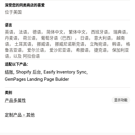
深受您的同类商店的喜爱
位于美国
语言
英语， 法语， 德语， 简体中文， 繁体中文， 西班牙语， 瑞典语，
丹麦语， 荷兰语， 葡萄牙语（巴西）， 日语， 意大利语， 越南
语， 土耳其语， 挪威语， 挪威尼诺斯克语， 立陶宛语， 韩语， 格
鲁吉亚语， 爱尔兰语， 爱沙尼亚语， 希腊语， 捷克语， 保加利亚
语，以及 阿拉伯语
适配以下产品：
结账
Shopify 后台
Easify Inventory Sync
GemPages Landing Page Builder
类别
产品多属性
显示功能
自定义
定制产品 - 其他
复选框
样本
条件逻辑
字体
日期
尺寸
下拉菜单
文件上传
多选
数字
单选按钮
自定义文本
礼品包装
自定义 CSS