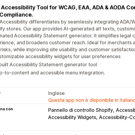
Accessibility Tool for WCAG, EAA, ADA & AODA Com
Compliance.
Accessibility differentiates by seamlessly integrating ADA
fy stores. Our app provides AI-generated alt texts, customi
ated Accessibility Statement generator. It simplifies legal
ience, and broadens customer reach. Ideal for merchants aim
 risks, while improving site usability and customer satisfactio
tomizable accessibility widgets for user preferences
built Accessibility Statement generator tool
p-to-content and accessible menu integration.
e
Inglese
Questa app non è disponibile in Italian
ona con
Pannello di controllo Shopify
Accessib
Accessibility Widgets
Accessibility-C