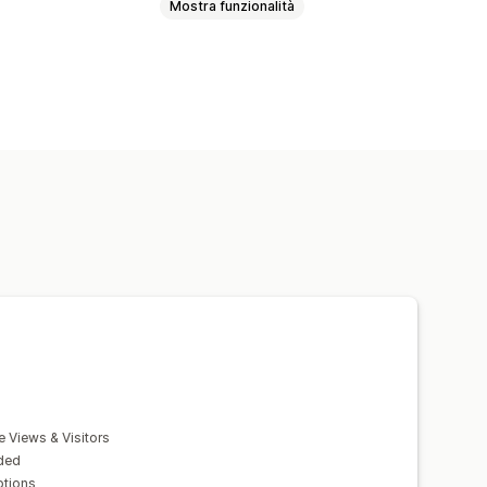
Mostra funzionalità
’area geografica
ivo
Dimensioni del cursore
denziazioni dei link
Riga di lettura
e Views & Visitors
uded
ptions