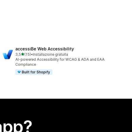
accessiBe Web Accessibility
stelle su 5
3,5
(15)
•
Installazione gratuita
15 recensioni totali
AI-powered Accessibility for WCAG & ADA and EAA
Compliance
Built for Shopify
app?