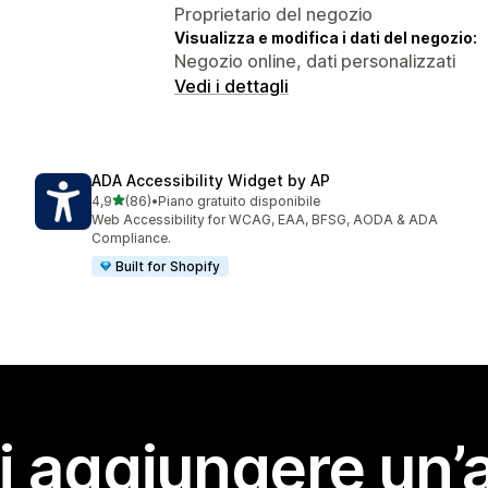
Proprietario del negozio
Visualizza e modifica i dati del negozio:
Negozio online, dati personalizzati
Vedi i dettagli
ADA Accessibility Widget by AP
stelle su 5
4,9
(86)
•
Piano gratuito disponibile
86 recensioni totali
Web Accessibility for WCAG, EAA, BFSG, AODA & ADA
Compliance.
Built for Shopify
i aggiungere un’