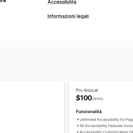
orie
Accessibilità
Tipi di conformità
Informazioni legali
ADA
AODA
EAA
WCAG
In base all
Strumenti di accessibilità
Contrasto
Luminosità
Testo alternat
Dimensioni del font
Scala di grigi
Evi
Analisi
Pro Anuual
$100
/anno
Funzionalità
Unlimited Accessibility for Pag
All Accessibility Features Incl
Accessibility Customization O