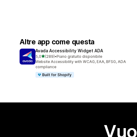
Altre app come questa
Avada Accessibility Widget ADA
stelle su 5
5,0
(289)
•
Piano gratuito disponibile
289 recensioni totali
Website Accessibility with WCAG, EAA, BFSG, ADA
compliance
Built for Shopify
Vuo