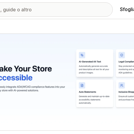
Sfogli
ria immagini in evidenza