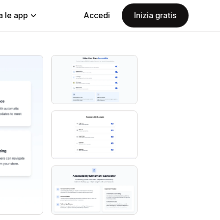
a le app
Accedi
Inizia gratis