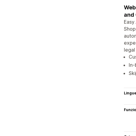
Web 
and 
Easy 
Shopi
autom
exper
legal
Cus
In-
Ski
Lingu
Funzi