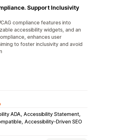
pliance. Support Inclusivity
/WCAG compliance features into
zable accessibility widgets, and an
 compliance, enhances user
ing to foster inclusivity and avoid
n
o
ility ADA
Accessibility Statement
ompatible
Accessibility-Driven SEO