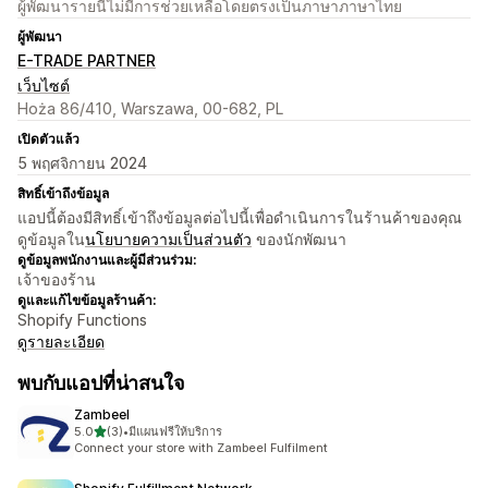
ผู้พัฒนารายนี้ไม่มีการช่วยเหลือโดยตรงเป็นภาษาภาษาไทย
ผู้พัฒนา
E-TRADE PARTNER
เว็บไซต์
Hoża 86/410, Warszawa, 00-682, PL
เปิดตัวแล้ว
5 พฤศจิกายน 2024
สิทธิ์เข้าถึงข้อมูล
แอปนี้ต้องมีสิทธิ์เข้าถึงข้อมูลต่อไปนี้เพื่อดำเนินการในร้านค้าของคุณ
ดูข้อมูลใน
นโยบายความเป็นส่วนตัว
ของนักพัฒนา
ดูข้อมูลพนักงานและผู้มีส่วนร่วม:
เจ้าของร้าน
ดูและแก้ไขข้อมูลร้านค้า:
Shopify Functions
ดูรายละเอียด
พบกับแอปที่น่าสนใจ
Zambeel
เต็ม 5 ดาว
5.0
(3)
•
มีแผนฟรีให้บริการ
ทั้งหมด 3 รีวิว
Connect your store with Zambeel Fulfilment