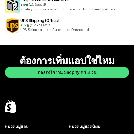
Shopify Fulfillment Network
เต็ม 5 ดาว
1.9
(3)
•
ติดตั้งฟรี
ทั้งหมด 3 รีวิว
Scale your business with our network of fulfillment partners
UPS Shipping (Official)
เต็ม 5 ดาว
4.8
(117)
•
ติดตั้งฟรี
ทั้งหมด 117 รีวิว
UPS Shipping Label Automation Dashboard
ต้องการเพิ่มแอปใช่ไหม
ทดลองใช้งาน Shopify ฟรี 3 วัน
หมวดหมู่แอป
หมวดหมู่ยอดนิยม