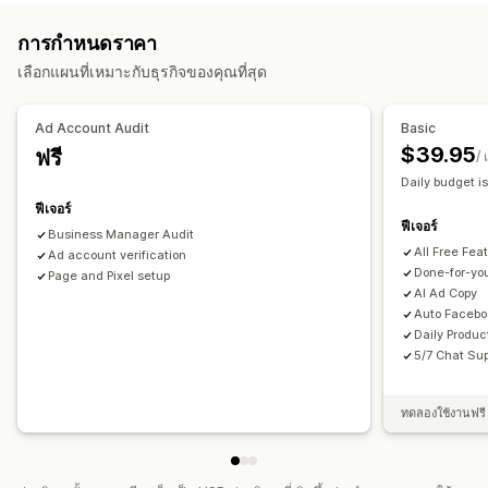
เซกเมนต์กลุ่มเป้าหมาย
กลุ่มเป้าหมายที่กำหนดเอง
ข้อมูลประชากร
การกำหนดราคา
อุปกรณ์
ตามเหตุการณ์
ตามสถานที่
พฤติกรรม
แพลตฟอร์ม
เลือกแผนที่เหมาะกับธุรกิจของคุณที่สุด
หมวดหมู่สินค้า
การกำหนดเป้าหมายด้วย AI
การกำหนดเป้าหมายซ้ำ
การจัดการแคมเปญ
Ad Account Audit
Basic
การเพิ่มประสิทธิภาพด้วย AI
แคมเปญอัตโนมัติ
$39.95
ฟรี
/ 
การเพิ่มประสิทธิภาพราคาเสนอ
เทมเพลต
Daily budget is
การเขียนคำโฆษณาด้วย AI
รูปภาพและวิดีโอด้วย AI
โซเชียลมีเดีย
ฟีเจอร์
ฟีเจอร์
เว็บไซต์
Business Manager Audit
All Free Fea
Ad account verification
การวิเคราะห์ประสิทธิภาพ
Done-for-yo
Page and Pixel setup
AI Ad Copy
การติดตามประสิทธิภาพ
การใช้จ่ายด้านโฆษณา
Auto Facebo
เมตริกการมีส่วนร่วม
การวิเคราะห์ ROI
อัตราการคลิกผ่าน
Daily Produ
การติดตามคอนเวอร์ชัน
ต้นทุนต่อการหาลูกค้าใหม่
แดชบอร์ด
5/7 Chat Sup
การวิเคราะห์ทางประชากรศาสตร์
จำนวนอิมเพรสชั่น
การระบุแหล่งที่มาของ UTM
ทดลองใช้งานฟรี 