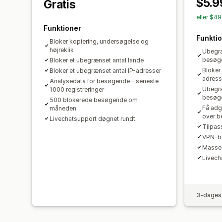
$5.9
Gratis
eller $4
Funktioner
Funkti
Bloker kopiering, undersøgelse og
højreklik
Ubegræ
besøg
Bloker et ubegrænset antal lande
Bloker
Bloker et ubegrænset antal IP-adresser
adress
Analysedata for besøgende – seneste
Ubegræ
1000 registreringer
besøg
500 blokerede besøgende om
Få adg
måneden
over 
Livechatsupport døgnet rundt
Tilpas
VPN-be
Massei
Livech
3-dages 