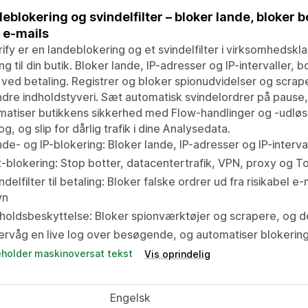
eblokering og svindelfilter – bloker lande, bloker b
r e-mails
ify er en landeblokering og et svindelfilter i virksomhedskl
g til din butik. Bloker lande, IP-adresser og IP-intervaller, b
 ved betaling. Registrer og bloker spionudvidelser og scrape
ndre indholdstyveri. Sæt automatisk svindelordrer på pause, 
atiser butikkens sikkerhed med Flow-handlinger og -udløse
log, og slip for dårlig trafik i dine Analysedata.
de- og IP-blokering: Bloker lande, IP-adresser og IP-interva
-blokering: Stop botter, datacentertrafik, VPN, proxy og To
ndelfilter til betaling: Bloker falske ordrer ud fra risikabel
vn
holdsbeskyttelse: Bloker spionværktøjer og scrapere, og de
ervåg en live log over besøgende, og automatiser blokeri
eholder maskinoversat tekst
Vis oprindelig
Engelsk