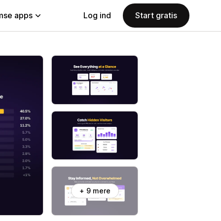
se apps
Log ind
Start gratis
+ 9 mere