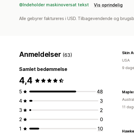
Indeholder maskinoversat tekst
Vis oprindelig
Alle gebyrer faktureres i USD. Tilbagevendende og brugs
Anmeldelser
Skin A
(63)
USA
9 dage
Samlet bedømmelse
4,4
5
48
Maple
Austra
4
3
11 dag
3
2
2
0
1
10
Hawke