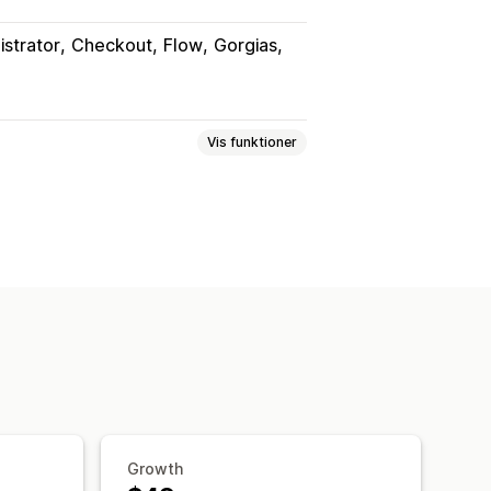
istrator
Checkout
Flow
Gorgias
Vis funktioner
leder
Tekst
Digitale aktiver
Salgsdata
Kundedata
Højreklik
Download af billede
Webskrabning
Spy-udvidelser
IP-adgang
Mailunderretninger
Growth