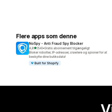
Flere apps som denne
NoSpy ‑ Anti Fraud Spy Blocker
ud af 5 stjerner
4,8
(54)
•
Gratis abonnement tilgængeligt
54 anmeldelser i alt
Bloker robotter, IP-adresser, crawlere og spioner for at
beskytte dine butiksdata!
Built for Shopify
V