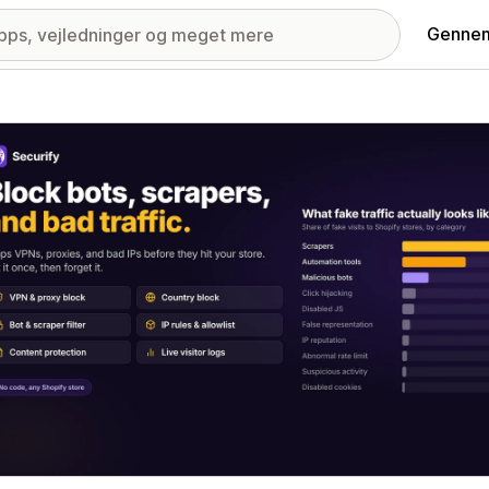
Gennem
ri med udvalgte billeder