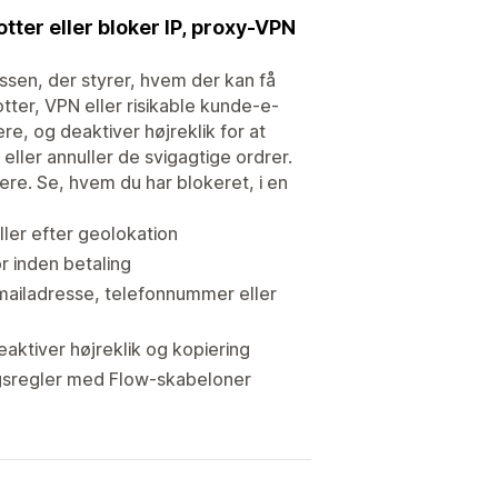
otter eller bloker IP, proxy-VPN
assen, der styrer, hvem der kan få
otter, VPN eller risikable kunde-e-
re, og deaktiver højreklik for at
eller annuller de svigagtige ordrer.
re. Se, hvem du har blokeret, i en
ller efter geolokation
r inden betaling
 e-mailadresse, telefonnummer eller
aktiver højreklik og kopiering
ngsregler med Flow-skabeloner