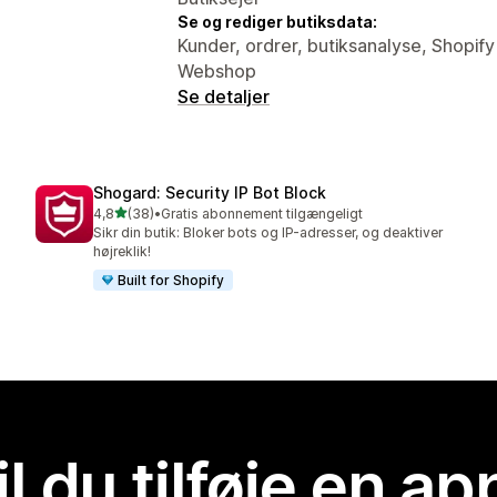
Se og rediger butiksdata:
Kunder, ordrer, butiksanalyse, Shopif
Webshop
Se detaljer
Shogard: Security IP Bot Block
ud af 5 stjerner
4,8
(38)
•
Gratis abonnement tilgængeligt
38 anmeldelser i alt
Sikr din butik: Bloker bots og IP-adresser, og deaktiver
højreklik!
Built for Shopify
il du tilføje en ap