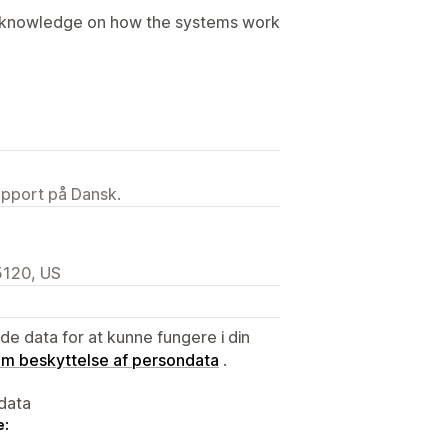
d knowledge on how the systems work
upport på Dansk.
5120, US
e data for at kunne fungere i din
 om beskyttelse af persondata
.
data
e: