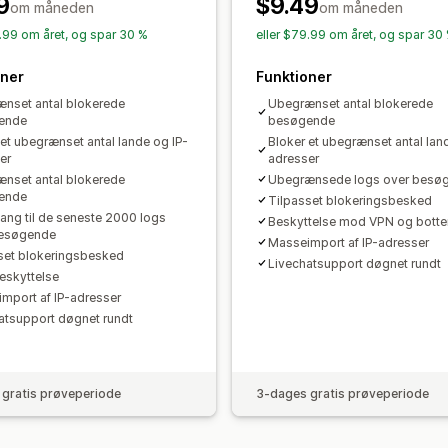
9
$9.49
om måneden
om måneden
9.99 om året, og spar 30 %
eller $79.99 om året, og spar 30
oner
Funktioner
nset antal blokerede
Ubegrænset antal blokerede
ende
besøgende
 et ubegrænset antal lande og IP-
Bloker et ubegrænset antal lan
er
adresser
nset antal blokerede
Ubegrænsede logs over besø
ende
Tilpasset blokeringsbesked
ang til de seneste 2000 logs
Beskyttelse mod VPN og botte
besøgende
Masseimport af IP-adresser
set blokeringsbesked
Livechatsupport døgnet rundt
skyttelse
mport af IP-adresser
atsupport døgnet rundt
gratis prøveperiode
3-dages gratis prøveperiode