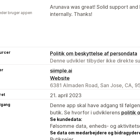
Arunava was great! Solid support an
der bruger appen
internally. Thanks!
urcer
Politik om beskyttelse af persondata
Denne udvikler tilbyder ikke direkte s
er
siimple.ai
Website
6381 Almaden Road, San Jose, CA, 9
ret
21. april 2023
dgang
Denne app skal have adgang til følgend
butik. Se hvorfor i udviklerens
politik
Se kundedata:
Følsomme data, enheds- og aktivitets
Se data om medarbejdere og bidragyder
Butiksejer