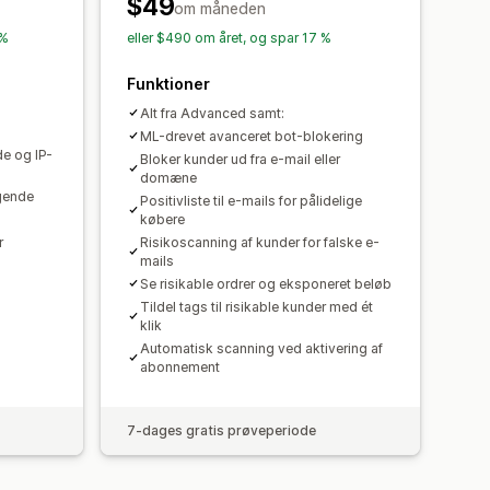
$49
om måneden
 %
eller $490 om året, og spar 17 %
Funktioner
Alt fra Advanced samt:
ML-drevet avanceret bot-blokering
de og IP-
Bloker kunder ud fra e-mail eller
domæne
gende
Positivliste til e-mails for pålidelige
købere
r
Risikoscanning af kunder for falske e-
mails
Se risikable ordrer og eksponeret beløb
Tildel tags til risikable kunder med ét
klik
Automatisk scanning ved aktivering af
abonnement
7-dages gratis prøveperiode