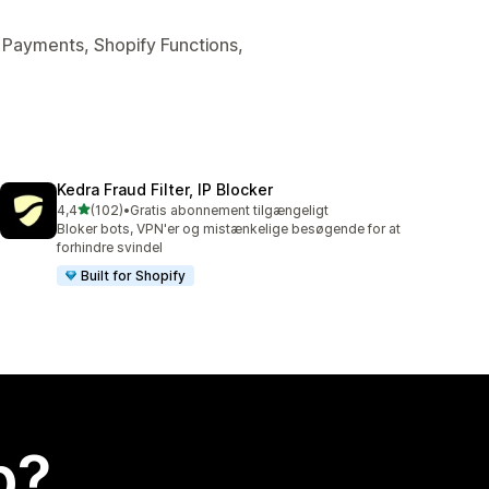
y Payments, Shopify Functions,
Kedra Fraud Filter, IP Blocker
ud af 5 stjerner
4,4
(102)
•
Gratis abonnement tilgængeligt
102 anmeldelser i alt
Bloker bots, VPN'er og mistænkelige besøgende for at
forhindre svindel
Built for Shopify
p?