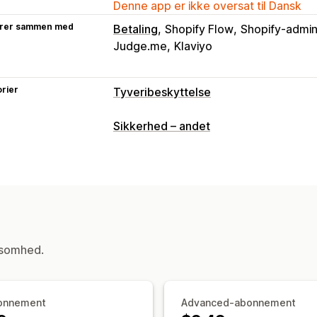
Denne app er ikke oversat til Dansk
rer sammen med
Betaling
Shopify Flow
Shopify-admin
Judge.me
Klaviyo
rier
Tyveribeskyttelse
Beskyttede aktiver
Sikkerhed – andet
Produktbeskrivelser
Blogindhold
Bil
Butiksdata
Bestsellere
SEO-indhold
Kode til website
Blokerede handlinger
Kopiér og sæt ind
Tekstudvælgelse
ksomhed.
Lagring af billede
Undersøg element
Udviklerværktøjer
Tastaturgenveje
onnement
Advanced-abonnement