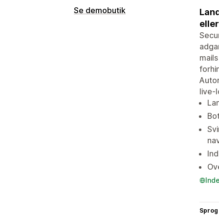
Se demobutik
Land
elle
Secur
adgan
mails
forhi
Autom
live-
Lan
Bot
Svi
na
Ind
Ov
Ind
Sprog