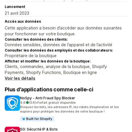
Lancement
21 avril 2023
Accès aux données
Cette application a besoin d’accéder aux données suivantes
pour fonctionner sur votre boutique.
Consulter les données des clients:
Données sensibles, données de l’appareil et de l’activité
Consulter les données des employés et des collaborateurs:
Propriétaire de la boutique
Afficher et modifier les données de la boutique:
Clients, commandes, analyse de la boutique, Shopify
Payments, Shopify Functions, Boutique en ligne
Voir les détails
Plus d’applications comme celle-ci
NoSpy ‑ Anti Fraud Spy Blocker
étoile(s) sur 5
4,8
(54)
•
Forfait gratuit disponible
54 avis au total
Bloquez les bots, les adresses IP, les robots d’exploration et les
espions pour protéger les données de votre boutique !
Built for Shopify
SG: Sécurité IP & Bots