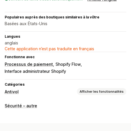
Populaires auprès des boutiques similaires à la vôtre
Basées aux États-Unis
Langues
anglais
Cette application n’est pas traduite en français
Fonctionne avec
Processus de paiement
Shopify Flow
Interface administrateur Shopify
Catégories
Antivol
Afficher les fonctionnalités
Ressources protégées
Sécurité – autre
Descriptions de produits
Contenu du blog
Images
Texte
Ressources numériques
Données de boutique
Meilleures ventes
Contenu SEO
Données de vente