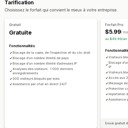
Tarification
Données clients
Code du site web
Choisissez le forfait qui convient le mieux à votre entreprise.
Actions bloquées
Copier-coller
Sélection de texte
Clic droit
Gratuit
Forfait Pro
Téléchargement d’image
Enregistrement d’image
$5.99
Gratuite
/ mo
Inspecter l’élément
Web scraping
Extensions espionnes
ou $49.99/an 
Outils de développeur
Raccourcis clavier
Accès IP
Fonctionnalités
Fonctionnalit
Alertes e-mail
Blocage de la copie, de l’inspection et du clic droit
Visiteurs blo
Blocage d’un nombre illimité de pays
Blocage d’un
Blocage d’un nombre illimité d’adresses IP
IP
Analyses des visiteurs : 1 000 derniers
Visiteurs blo
enregistrements
Accès aux 2
500 visiteurs bloqués par mois
Message de 
Assistance par chat en direct 24/7
Protection c
Importation 
Assistance p
Essai gratuit d