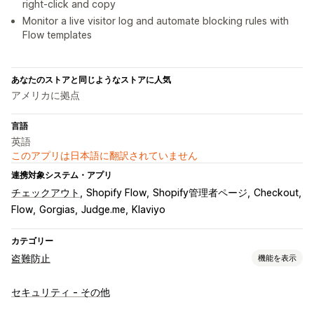
right-click and copy
Monitor a live visitor log and automate blocking rules with
Flow templates
あなたのストアと同じようなストアに人気
アメリカに拠点
言語
英語
このアプリは日本語に翻訳されていません
連携対象システム・アプリ
チェックアウト
Shopify Flow
Shopify管理者ページ
Checkout
Flow
Gorgias
Judge.me
Klaviyo
カテゴリー
盗難防止
機能を表示
保護されたアセット
セキュリティ - その他
商品説明
ブログコンテンツ
画像
テキスト
デジタルアセット