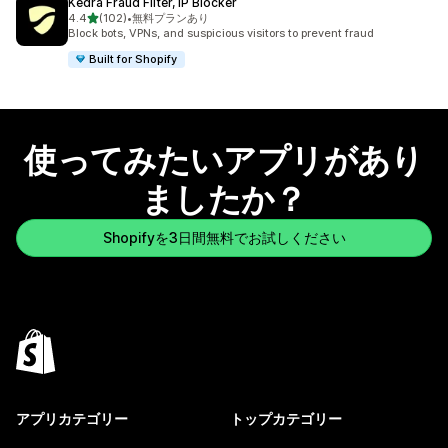
Kedra Fraud Filter, IP Blocker
5つ星中
4.4
(102)
•
無料プランあり
合計レビュー数：102件
Block bots, VPNs, and suspicious visitors to prevent fraud
Built for Shopify
使ってみたいアプリがあり
ましたか？
Shopifyを3日間無料でお試しください
アプリカテゴリー
トップカテゴリー