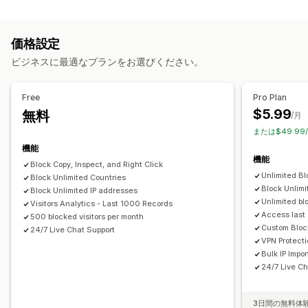
ストアデータ
ベストセラー
SEOコンテンツ
販売データ
顧客データ
ウェブサイトのコード
価格設定
ブロックされたアクション
ビジネスに最適なプランをお選びください。
コピー&ペースト
テキスト選択
右クリック
画像のダウンロード
画像の保存
要素の検査
Free
Pro Plan
ウェブスクレイピング
スパイ拡張機能
開発者向けツール
$5.99
無料
/月
キーボードショートカット
IPアクセス
メールアラート
または$49.99
機能
機能
Block Copy, Inspect, and Right Click
Unlimited Bl
Block Unlimited Countries
Block Unlimi
Block Unlimited IP addresses
Unlimited bl
Visitors Analytics - Last 1000 Records
Access last 
500 blocked visitors per month
Custom Blo
24/7 Live Chat Support
VPN Protect
Bulk IP Impor
24/7 Live Ch
3日間の無料体