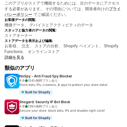
このアプリがストアで機能するためには、次のデータにアクセス
する必要があります。 その理由については、開発者向けの
プライ
バシーポリシー
でご確認ください。
お客様データの閲覧:
機微データ、 デバイスとアクティビティのデータ
スタッフと協力者のデータの閲覧:
ストアオーナー
ストアデータを表示および編集:
お客様、 注文、 ストアの分析、 Shopify ペイメント、 Shopify
Functions、 オンラインストア
詳細を見る
類似のアプリ
NoSpy ‑ Anti Fraud Spy Blocker
5つ星中
4.8
(54)
•
無料プランあり
合計レビュー数：54件
Block bots, IPs, crawlers, & spys to protect your store data!
Built for Shopify
Shogard: Security IP Bot Block
5つ星中
4.8
(38)
•
無料プランあり
合計レビュー数：38件
Secure your store: block bots, IPs and disable right click!
Built for Shopify