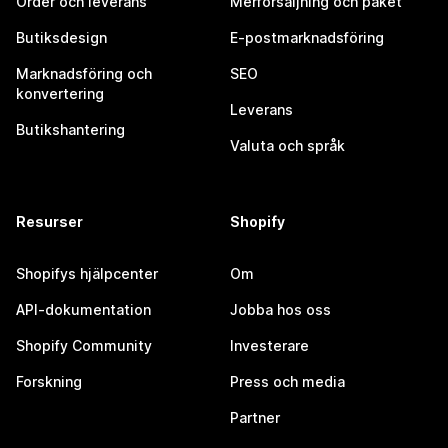
Order och leverans
Merförsäljning och paket
Butiksdesign
E-postmarknadsföring
Marknadsföring och
SEO
konvertering
Leverans
Butikshantering
Valuta och språk
Resurser
Shopify
Shopifys hjälpcenter
Om
API-dokumentation
Jobba hos oss
Shopify Community
Investerare
Forskning
Press och media
Partner