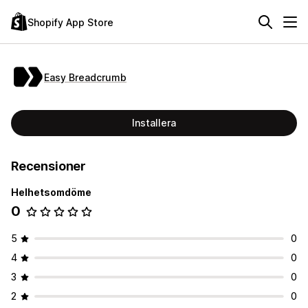
Shopify App Store
Easy Breadcrumb
Installera
Recensioner
Helhetsomdöme
0
5
0
4
0
3
0
2
0