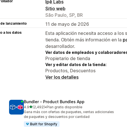
ollador
Ipê Labs
Sitio web
São Paulo, SP, BR
 de lanzamiento
11 de mayo de 2026
 a los datos
Esta aplicación necesita acceso a los 
tienda. Obtén más información en la
po
desarrollador.
Ver datos de empleados y colaboradore
Propietario de tienda
Ver y editar datos de la tienda:
Productos, Descuentos
Ver los detalles
Bundler ‑ Product Bundles App
de 5 estrellas
4.9
(2,492)
•
Plan gratis disponible
2492 reseñas en total
Gana más con ofertas de paquetes, ventas adicionales
de paquetes y descuentos por cantidad
Built for Shopify