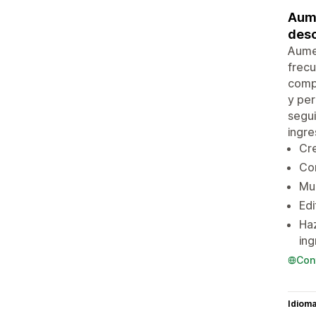
Aume
desc
Aume
frec
compl
y per
segui
ingre
Cr
Con
Mue
Edi
Haz
ing
Con
Idiom