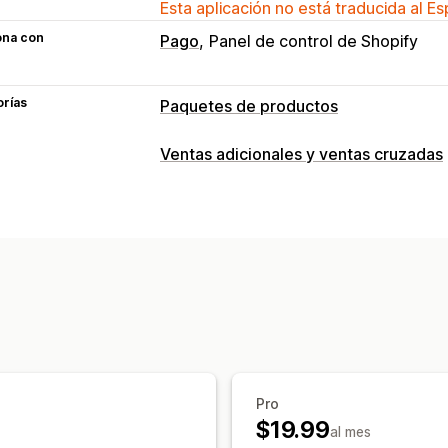
Esta aplicación no está traducida al E
ona con
Pago
Panel de control de Shopify
orías
Paquetes de productos
Tipos de paquetes
Ventas adicionales y ventas cruzadas
Paquetes fijos
Compras conjuntas fr
Personalización
Precios que puedes fijar
Venta adicional en la página de produ
Descuentos porcentuales
Envío grati
Ofertas y recomendaciones
Recomendaciones de productos
Com
Informes y estadísticas
Tasas de conversión
Pro
$19.99
al mes