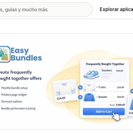
Explorar aplic
ía de imágenes destacadas