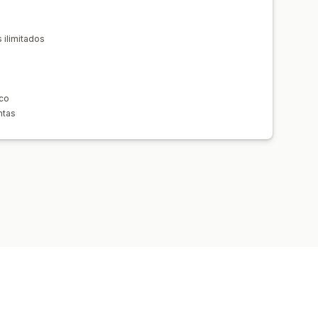
 ilimitados
ico
ntas