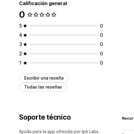
Calificación general
0
5
0
4
0
3
0
2
0
1
0
Escribir una reseña
Todas las reseñas
Soporte técnico
Recur
Ayuda para la app ofrecida por Ipê Labs.