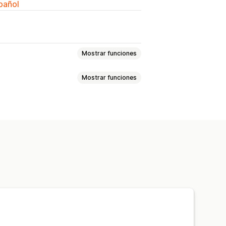
spañol
Mostrar funciones
Mostrar funciones
ecuentes
cto
s
pras conjuntas frecuentes