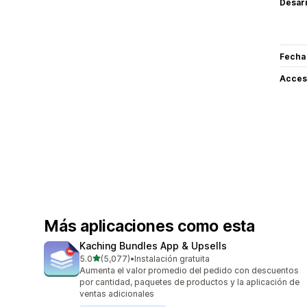
Desarr
Fecha
Acceso
Más aplicaciones como esta
Kaching Bundles App & Upsells
de 5 estrellas
5.0
(5,077)
•
Instalación gratuita
5077 reseñas en total
Aumenta el valor promedio del pedido con descuentos
por cantidad, paquetes de productos y la aplicación de
ventas adicionales