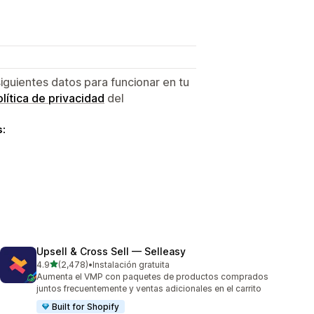
siguientes datos para funcionar en tu
lítica de privacidad
del
s:
Upsell & Cross Sell — Selleasy
de 5 estrellas
4.9
(2,478)
•
Instalación gratuita
2478 reseñas en total
Aumenta el VMP con paquetes de productos comprados
juntos frecuentemente y ventas adicionales en el carrito
Built for Shopify