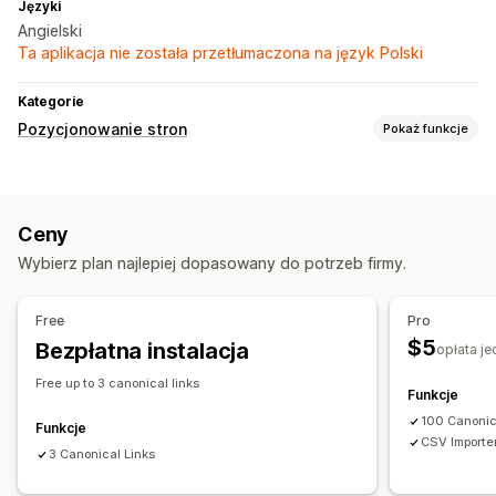
Języki
Angielski
Ta aplikacja nie została przetłumaczona na język Polski
Kategorie
Pozycjonowanie stron
Pokaż funkcje
Narzędzia SEO
Duplikowanie treści
Ceny
Wybierz plan najlepiej dopasowany do potrzeb firmy.
Free
Pro
$5
Bezpłatna instalacja
opłata j
Free up to 3 canonical links
Funkcje
100 Canonic
Funkcje
CSV Importe
3 Canonical Links