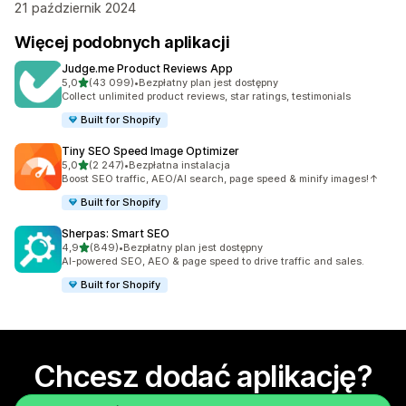
21 październik 2024
Więcej podobnych aplikacji
Judge.me Product Reviews App
na 5 gwiazdek
5,0
(43 099)
•
Bezpłatny plan jest dostępny
Łączna liczba recenzji: 43099
Collect unlimited product reviews, star ratings, testimonials
Built for Shopify
Tiny SEO Speed Image Optimizer
na 5 gwiazdek
5,0
(2 247)
•
Bezpłatna instalacja
Łączna liczba recenzji: 2247
Boost SEO traffic, AEO/AI search, page speed & minify images!↑
Built for Shopify
Sherpas: Smart SEO
na 5 gwiazdek
4,9
(849)
•
Bezpłatny plan jest dostępny
Łączna liczba recenzji: 849
AI-powered SEO, AEO & page speed to drive traffic and sales.
Built for Shopify
Chcesz dodać aplikację?