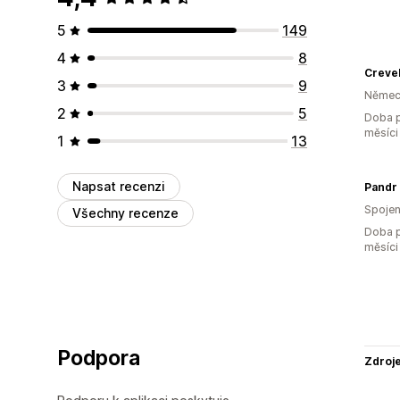
5
149
4
8
Creve
3
9
Němec
2
5
Doba p
měsíci
1
13
Napsat recenzi
Pandr
Spojen
Všechny recenze
Doba p
měsíci
Podpora
Zdroj