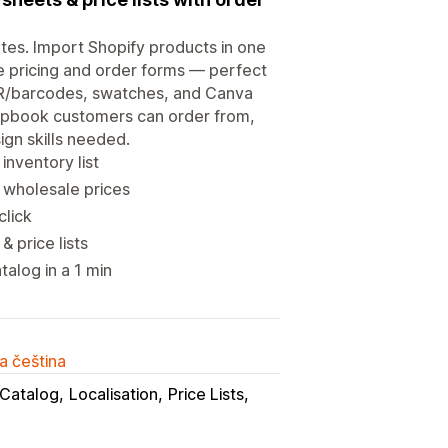
utes. Import Shopify products in one
ale pricing and order forms — perfect
 QR/barcodes, swatches, and Canva
flipbook customers can order from,
ign skills needed.
inventory list
 wholesale prices
click
 price lists
alog in a 1 min
a čeština
Catalog
Localisation
Price Lists