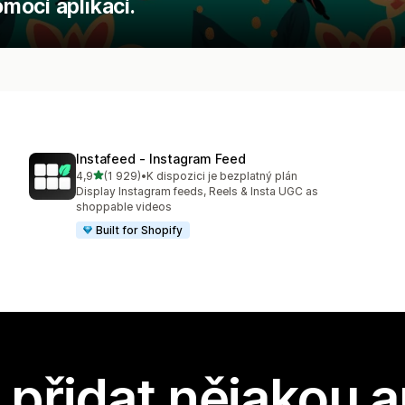
mocí aplikací.
Instafeed ‑ Instagram Feed
z 5 hvězd
4,9
(1 929)
•
K dispozici je bezplatný plán
Celkový počet recenzí: 1929
Display Instagram feeds, Reels & Insta UGC as
shoppable videos
Built for Shopify
přidat nějakou a