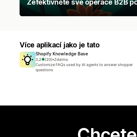
Zefektivněte své operace B2B po
Více aplikací jako je tato
Shopify Knowledge Base
z 5 hvězd
3,2
(20)
•
Zdarma
Celkový počet recenzí: 20
Customize FAQs used by AI agents to answer shopper
questions
Chcete 