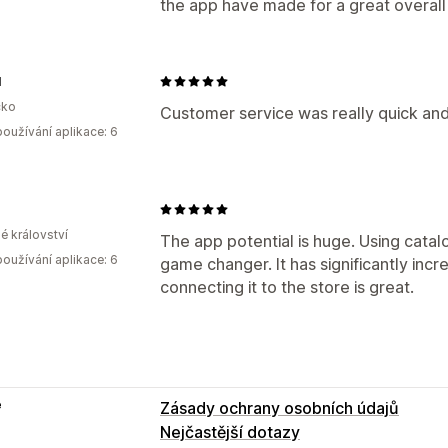
the app have made for a great overall
l
ko
Customer service was really quick and
oužívání aplikace: 6
é království
The app potential is huge. Using catal
oužívání aplikace: 6
game changer. It has significantly inc
connecting it to the store is great.
e
Zásady ochrany osobních údajů
Nejčastější dotazy