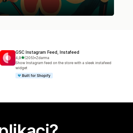
GSC Instagram Feed, Instafeed
z 5 hvězd
4,9
(205)
•
Zdarma
Celkový počet recenzí: 205
Show Instagram feed on the store with a sleek instafeed
widget
Built for Shopify
plikaci?