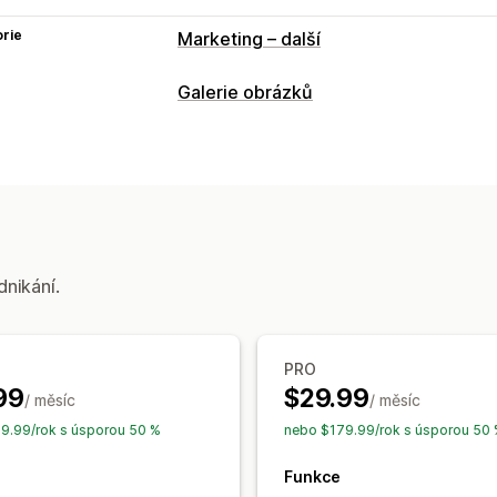
rie
Marketing – další
Galerie obrázků
Typy galerií
Karusel
Lookbook
Mřížka
Seznam
Přizpůsobení
Vlastní styly
Vlastní CSS
Hromadné n
Změna velikosti obrázků
Responzivní
dnikání.
Štítky s možností nákupu
Sdílení na s
PRO
99
$29.99
/ měsíc
/ měsíc
9.99/rok s úsporou 50 %
nebo $179.99/rok s úsporou 50
Funkce