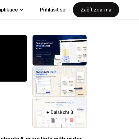
aplikace
Přihlásit se
Začít zdarma
+ Další(ch) 3
sheets & price lists with order