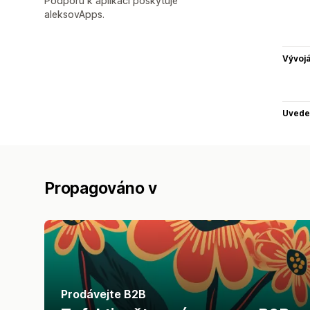
Podporu k aplikaci poskytuje
aleksovApps.
Vývojá
Uvede
Propagováno v
Prodávejte B2B