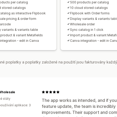
oducts per catalog
500 products per catalog
d stored catalogs
10 cloud stored catalogs
atalog as interactive Flipbook
Flipbook with Order forms
ale pricing & order form
Display variants & variants tabl
Barcode
Wholesale order
 variants & variants table
Sync catalog in 1 click
 product & variant Metafields
Import product & variant Metaf
integration - edit in Canva
Canva integration - edit in Can
é poplatky a poplatky založené na použití jsou fakturovány každý
Wholesale
é státy
The app works as intended, and if you
oužívání aplikace: 3
feature update, the team is incredibl
improvements. Their support and com