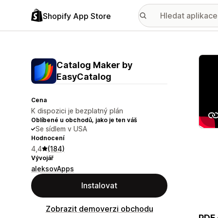
Shopify App Store
Galer
Catalog Maker by
EasyCatalog
Cena
K dispozici je bezplatný plán
Oblíbené u obchodů, jako je ten váš
Se sídlem v USA
Hodnocení
4,4
(184)
Vývojář
aleksovApps
Instalovat
Zobrazit demoverzi obchodu
PDF 