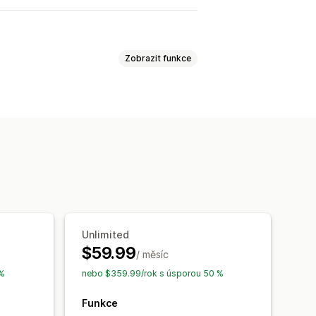
Zobrazit funkce
Posuvník
ahrávání
Přetahovací editor
 design pro mobilní zařízení
ociálních sítích
Unlimited
$59.99
/ měsíc
 %
nebo $359.99/rok s úsporou 50 %
Funkce