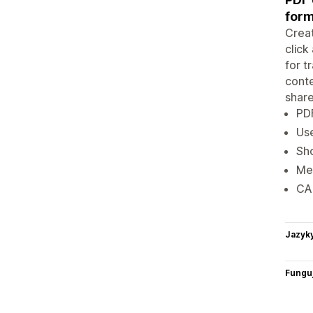
for
Creat
click
for t
conte
share
PDF
Use
Sho
Met
CAN
Jazyk
Funguj