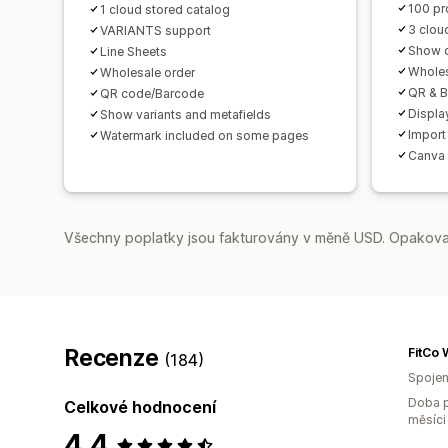
100 pr
1 cloud stored catalog
3 clou
VARIANTS support
Show c
Line Sheets
Wholes
Wholesale order
QR & 
QR code/Barcode
Display
Show variants and metafields
Import
Watermark included on some pages
Canva 
Všechny poplatky jsou fakturovány v měně USD. Opakovan
Recenze
FitCo 
(184)
Spojen
Doba p
Celkové hodnocení
měsíci
4,4