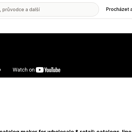
Procházet 
ie propagovaných obrázků
catalog maker for wholesale & retail: catalogs, line 