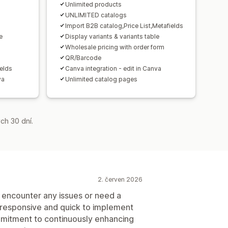
Unlimited products
UNLIMITED catalogs
Import B2B catalog,Price List,Metafields
e
Display variants & variants table
Wholesale pricing with order form
QR/Barcode
ields
Canva integration - edit in Canva
va
Unlimited catalog pages
ch 30 dní.
2. červen 2026
 encounter any issues or need a
y responsive and quick to implement
mitment to continuously enhancing