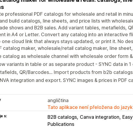
ms
e professional PDF catalogs for wholesale and retail in min
 and build catalogs, line sheets, and price lists with wholes
rade shows and B2B sales. Add variant tables, metafields,
nt in A4 or Letter. Convert any catalog into an interactive 
 one cloud link that always stays updated, or print it. No des
 catalog maker, wholesale/retail catalog maker, line sheet, 
 catalog as wholesale channel with wholesale order form &
w variants in table or as separate product - SYNC data in 1 
afields, QR/Barcodes... Import products from b2b catalogs &
VA integration and export. SYNC images & prices in PDF cat
y
angličtina
Tato aplikace není přeložena do jazyk
e s:
B2B catalogs
Canva integration
Easy
Publications