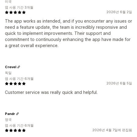
미국
앱 사용 기간 3개월
2026년 6월 2일
The app works as intended, and if you encounter any issues or
need a feature update, the team is incredibly responsive and
quick to implement improvements. Their support and
commitment to continuously enhancing the app have made for
a great overall experience.
Crevel
독일
앱 사용 기간 6개월
2026년 6월 5일
Customer service was really quick and helpful.
Pandr
영국
앱 사용 기간 6개월
2026년 4월 7일에 편집됨