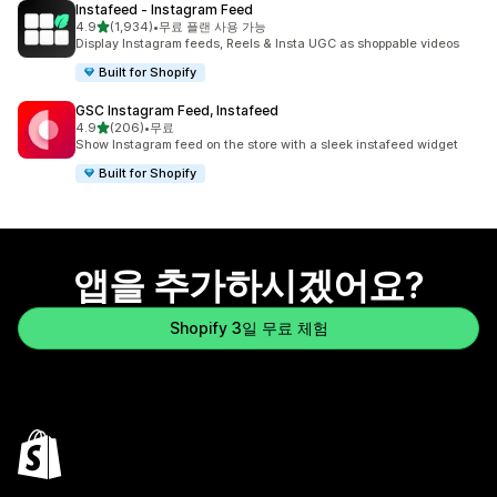
Instafeed ‑ Instagram Feed
별 5개 중
4.9
(1,934)
•
무료 플랜 사용 가능
총 리뷰 1934개
Display Instagram feeds, Reels & Insta UGC as shoppable videos
Built for Shopify
GSC Instagram Feed, Instafeed
별 5개 중
4.9
(206)
•
무료
총 리뷰 206개
Show Instagram feed on the store with a sleek instafeed widget
Built for Shopify
앱을 추가하시겠어요?
Shopify 3일 무료 체험