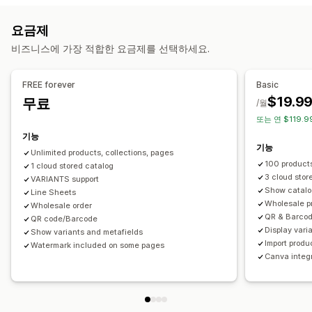
캐러셀
룩북
그리드
목록
슬라이더
요금제
맞춤 설정
비즈니스에 가장 적합한 요금제를 선택하세요.
사용자 지정 스타일
사용자 지정 CSS
대량 업로드
끌어서 놓기 편집기
이미지 크기 조정
모바일 반응형
FREE forever
Basic
쇼핑 가능한 피드
소셜 공유
$19.9
무료
/월
또는 연 $119.9
기능
기능
Unlimited products, collections, pages
100 products
1 cloud stored catalog
3 cloud stor
VARIANTS support
Show catalog
Line Sheets
Wholesale pr
Wholesale order
QR & Barco
QR code/Barcode
Display vari
Show variants and metafields
Import produ
Watermark included on some pages
Canva integr