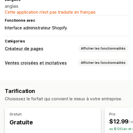
anglais
Cette application n’est pas traduite en français
Fonctionne avec
Interface administrateur Shopify
Catégories
Créateur de pages
Afficher les fonctionnalités
Types de pages
Ventes croisées et incitatives
Afficher les fonctionnalités
Pages de destination
Pages d’accueil
Pages de produit
Personnalisation
Collections
À venir prochainement
Blogs
FAQ
Page de produit vente incitative
Barre d’annonce
Pages de centre d’aide
Pages À propos de nous
Tarification
CSS personnalisées
HTML personnalisé
Pages d’erreur 404
Pages de presse
Pages de carrières
Choisissez le forfait qui convient le mieux à votre entreprise.
Éditeur avec fonction de glisser-déposer
Pages de mentions légales
Pages de lien en bio
Page d’avis
Sections de thèmes
Pages personnalisées
Offres et recommandations
Gratuit
Pro
Recommandations de produits
Gestion des pages
$12.99
Gratuite
/ 
Produits fréquemment achetés ensemble
Outil d’édition
Éléments
Modèles
ou $125/an et