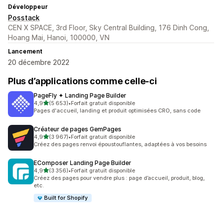
Développeur
Posstack
CEN X SPACE, 3rd Floor, Sky Central Building, 176 Dinh Cong,
Hoang Mai, Hanoi, 100000, VN
Lancement
20 décembre 2022
Plus d’applications comme celle-ci
PageFly ✦ Landing Page Builder
étoile(s) sur 5
4,9
(5 653)
•
Forfait gratuit disponible
5653 avis au total
Pages d'accueil, landing et produit optimisées CRO, sans code
Créateur de pages GemPages
étoile(s) sur 5
4,9
(3 967)
•
Forfait gratuit disponible
3967 avis au total
Créez des pages renvoi époustouflantes, adaptées à vos besoins
EComposer Landing Page Builder
étoile(s) sur 5
4,9
(3 356)
•
Forfait gratuit disponible
3356 avis au total
Créez des pages pour vendre plus : page d’accueil, produit, blog,
etc.
Built for Shopify