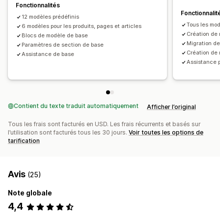
Pages d’enregistrement
Pages de brouillon
Fonctionnalités
Analyses de données
Fonctionnalit
Sections globales
Styles globaux
Code personnalisé
12 modèles prédéfinis
Test A/B
Tous les mod
6 modèles pour les produits, pages et articles
Optimisation pour le format mobile
Création de 
Blocs de modèle de base
Migration d
Paramètres de section de base
Création de
Assistance de base
Assistance p
Contient du texte traduit automatiquement
Afficher l’original
Tous les frais sont facturés en USD. Les frais récurrents et basés sur
l’utilisation sont facturés tous les 30 jours.
Voir toutes les options de
tarification
Avis
(25)
Note globale
4,4