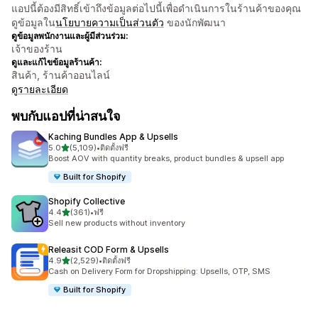
แอปนี้ต้องมีสิทธิ์เข้าถึงข้อมูลต่อไปนี้เพื่อดำเนินการในร้านค้าของคุณ
ดูข้อมูลใน
นโยบายความเป็นส่วนตัว
ของนักพัฒนา
ดูข้อมูลพนักงานและผู้มีส่วนร่วม:
เจ้าของร้าน
ดูและแก้ไขข้อมูลร้านค้า:
สินค้า, ร้านค้าออนไลน์
ดูรายละเอียด
พบกับแอปที่น่าสนใจ
Kaching Bundles App & Upsells
เต็ม 5 ดาว
5.0
(5,109)
•
ติดตั้งฟรี
ทั้งหมด 5109 รีวิว
Boost AOV with quantity breaks, product bundles & upsell app
Built for Shopify
Shopify Collective
เต็ม 5 ดาว
4.4
(361)
•
ฟรี
ทั้งหมด 361 รีวิว
Sell new products without inventory
Releasit COD Form & Upsells
เต็ม 5 ดาว
4.9
(2,529)
•
ติดตั้งฟรี
ทั้งหมด 2529 รีวิว
Cash on Delivery Form for Dropshipping: Upsells, OTP, SMS
Built for Shopify