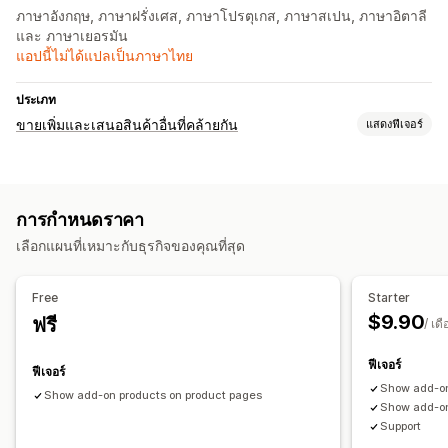
ภาษาอังกฤษ, ภาษาฝรั่งเศส, ภาษาโปรตุเกส, ภาษาสเปน, ภาษาอิตาลี
และ ภาษาเยอรมัน
แอปนี้ไม่ได้แปลเป็นภาษาไทย
ประเภท
ขายเพิ่มและเสนอสินค้าอื่นที่คล้ายกัน
แสดงฟีเจอร์
การปรับแต่ง
ขายเพิ่มในตะกร้าสินค้า
ขายเพิ่มในหน้าสินค้า
หลายภาษา
การกำหนดราคา
ข้อเสนอและการแนะนำ
เลือกแผนที่เหมาะกับธุรกิจของคุณที่สุด
ซื้อเป็นชุดบ่อยๆ
การวิเคราะห์
Free
Starter
$9.90
ฟรี
อัตราการคลิกผ่าน
อัตราคอนเวอร์ชัน
/ เด
ฟีเจอร์
ฟีเจอร์
Show add-on
Show add-on products on product pages
Show add-on
Support