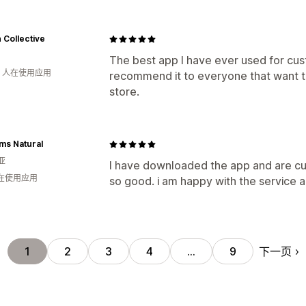
 Collective
The best app I have ever used for cu
钟 人在使用应用
recommend it to everyone that want t
store.
ms Natural
亚
I have downloaded the app and are curr
人在使用应用
so good. i am happy with the service a
下一页
1
2
3
4
…
9