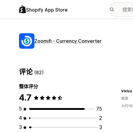
Shopify App Store
Zoomifi ‑ Currency Converter
评论
(82)
整体评分
Viviva
4.7
美国
大约1
5
75
4
2
3
3