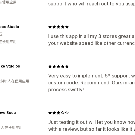
人在使用应用
support who will reach out to you as
oco Studio
亚
I use this app in all my 3 stores great
人在使用应用
your website speed like other curren
ke Studios
Very easy to implement, 5* support
1小时 人在使用应用
custom code. Recommend. Gursimran 
process swiftly!
ove Soca
Just testing it out will let you know ho
钟 人在使用应用
with a review. but so far it looks like i