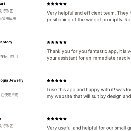
uart
别行政区
Very helpful and efficient team. They
人在使用应用
positioning of the widget promptly. R
t Story
Thank you for you fantastic app, it is 
 人在使用应用
your assistant for an immediate resol
ogia Jewelry
I use this app and happy with it! was l
 人在使用应用
my website that will suit by design 
o
别行政区
Very useful and helpful for our small