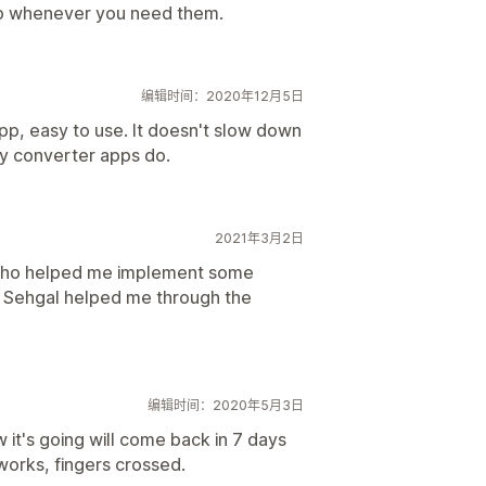
ap whenever you need them.
编辑时间：2020年12月5日
 app, easy to use. It doesn't slow down
cy converter apps do.
2021年3月2日
 who helped me implement some
Sehgal helped me through the
编辑时间：2020年5月3日
w it's going will come back in 7 days
t works, fingers crossed.