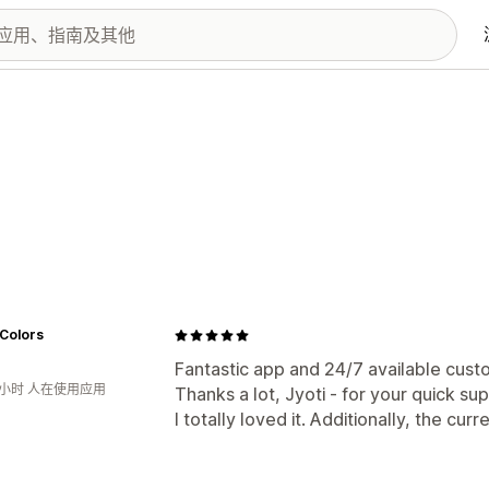
 Colors
Fantastic app and 24/7 available cus
8小时 人在使用应用
Thanks a lot, Jyoti - for your quick sup
I totally loved it. Additionally, the cu