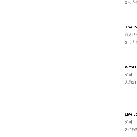
2天 
The C
澳大利
3天 
WithLu
英国
大约2
Live L
英国
26分