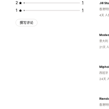
2
1
Jill St
香港特
1
1
4天 
撰写评论
Modes
意大利
21天
Miphol
西班牙
24天
Riend
香港特