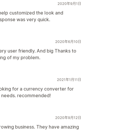
2020年9月1日
 help customized the look and
esponse was very quick.
2020年6月10日
very user friendly. And big Thanks to
ving of my problem.
2021年1月11日
ooking for a currency converter for
and needs. recommended!
2020年9月12日
 growing business. They have amazing