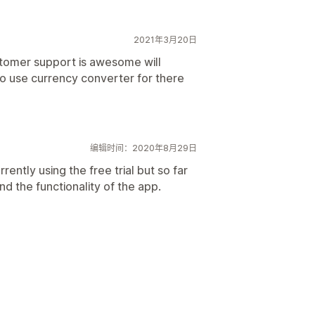
2021年3月20日
stomer support is awesome will
o use currency converter for there
编辑时间：2020年8月29日
ently using the free trial but so far
nd the functionality of the app.