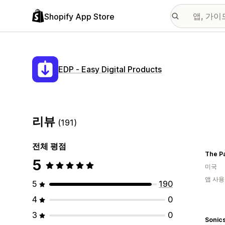
Shopify App Store
EDP ‑ Easy Digital Products
리뷰
(191)
전체 평점
The P
5
미국
앱 사용
5
190
4
0
3
0
Sonic