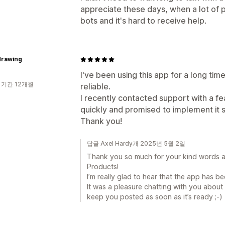
appreciate these days, when a lot of 
bots and it's hard to receive help.
drawing
I've been using this app for a long tim
 기간 12개월
reliable.
I recently contacted support with a f
quickly and promised to implement it 
Thank you!
답글 Axel Hardy개 2025년 5월 2일
Thank you so much for your kind words an
Products!
I’m really glad to hear that the app has be
It was a pleasure chatting with you about y
keep you posted as soon as it’s ready ;-)