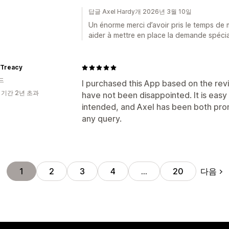
답글 Axel Hardy개 2026년 3월 10일
Un énorme merci d’avoir pris le temps de m
aider à mettre en place la demande spéci
n Treacy
드
I purchased this App based on the rev
 기간 2년 초과
have not been disappointed. It is easy
intended, and Axel has been both pro
any query.
다음
1
2
3
4
…
20