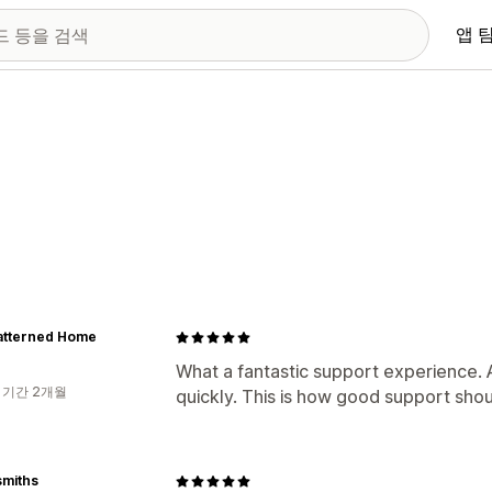
앱 
atterned Home
What a fantastic support experience. Ax
 기간 2개월
quickly. This is how good support sho
smiths