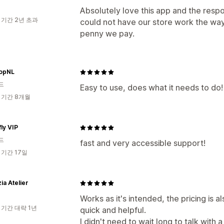
Absolutely love this app and the resp
 기간 2년 초과
could not have our store work the way
penny we pay.
opNL
드
Easy to use, does what it needs to do!
 기간 8개월
fly VIP
드
fast and very accessible support!
 기간 17일
ia Atelier
Works as it's intended, the pricing is 
 기간 대략 1년
quick and helpful.
I didn't need to wait long to talk with 