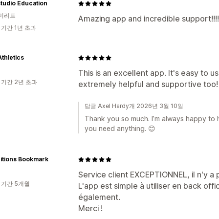
Studio Education
미리트
Amazing app and incredible support!!!!
 기간 1년 초과
thletics
This is an excellent app. It's easy to
 기간 2년 초과
extremely helpful and supportive too!
답글 Axel Hardy개 2026년 3월 10일
Thank you so much. I’m always happy to he
you need anything. 😊
itions Bookmark
Service client EXCEPTIONNEL, il n'y a
 기간 5개월
L'app est simple à utiliser en back offi
également.
Merci !