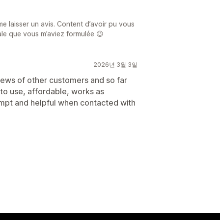
e laisser un avis. Content d’avoir pu vous
ale que vous m’aviez formulée 😉
2026년 3월 3일
iews of other customers and so far
 to use, affordable, works as
mpt and helpful when contacted with