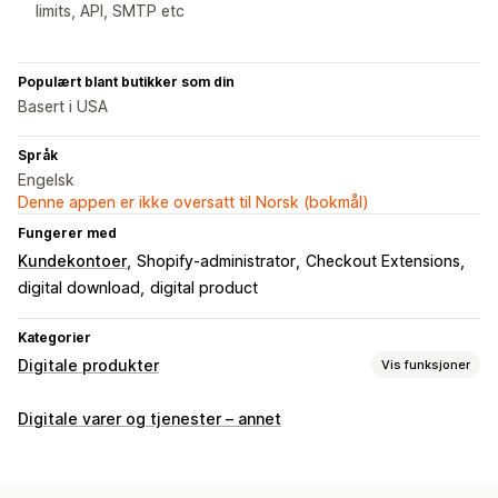
limits, API, SMTP etc
Populært blant butikker som din
Basert i USA
Språk
Engelsk
Denne appen er ikke oversatt til Norsk (bokmål)
Fungerer med
Kundekontoer
Shopify-administrator
Checkout Extensions
digital download
digital product
Kategorier
Digitale produkter
Vis funksjoner
Produkttyper
Digitale varer og tjenester – annet
Audio
Kurs
Digital kunst
Ebøker
Spill
PDF
Programvare
Videoer