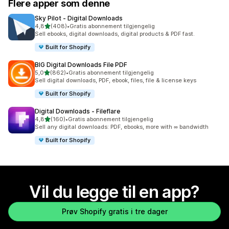
Flere apper som denne
Sky Pilot ‑ Digital Downloads
av 5 stjerner
4,8
(408)
•
Gratis abonnement tilgjengelig
Totalt 408 omtaler
Sell ebooks, digital downloads, digital products & PDF fast.
Built for Shopify
BIG Digital Downloads File PDF
av 5 stjerner
5,0
(862)
•
Gratis abonnement tilgjengelig
Totalt 862 omtaler
Sell digital downloads, PDF, ebook, files, file & license keys
Built for Shopify
Digital Downloads ‑ Fileflare
av 5 stjerner
4,8
(160)
•
Gratis abonnement tilgjengelig
Totalt 160 omtaler
Sell any digital downloads: PDF, ebooks, more with ∞ bandwidth
Built for Shopify
Vil du legge til en app?
Prøv Shopify gratis i tre dager