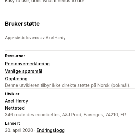
Easy to use, does what it needs to do!
Brukerstøtte
App-støtte leveres av Axel Hardy.
Ressurser
Personvernerklæring
Vanlige spørsmål
Opplæring
Denne utvikleren tilbyr ikke direkte støtte på Norsk (bokmål).
Utvikler
Axel Hardy
Nettsted
346 route des ecombettes, A&J Prod, Faverges, 74210, FR
Lansert
30. april 2020 ·
Endringslogg