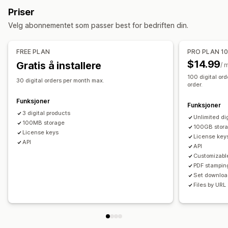
Nedlastingsadministrasjon
Priser
E-postlevering
Masseopplasting
Velg abonnementet som passer best for bedriften din.
Tilpassede nedlastingssider
Takkeside
Nedlastingsgrenser
Ubegrensede nedlastinger
Analyse
FREE PLAN
PRO PLAN 1
SMTP
Eksternt driftet
Tilpassede lenker
$14.99
Gratis å installere
/ 
100 digital ord
Filsikkerhet
30 digital orders per month max.
order.
Tilgangskode
Lisensnøkkel
Vannmerker
Filvert
Funksjoner
Funksjoner
3 digital products
Unlimited di
100MB storage
100GB stor
License keys
License key
API
API
Customizabl
PDF stampin
Set download
Files by URL