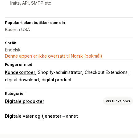
limits, API, SMTP etc
Populært blant butikker som din
Basert i USA
Språk
Engelsk
Denne appen er ikke oversatt til Norsk (bokmål)
Fungerer med
Kundekontoer
Shopify-administrator
Checkout Extensions
digital download
digital product
Kategorier
Digitale produkter
Vis funksjoner
Produkttyper
Digitale varer og tjenester – annet
Audio
Kurs
Digital kunst
Ebøker
Spill
PDF
Programvare
Videoer