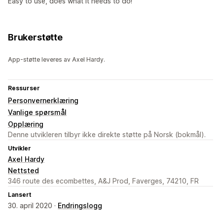
Easy to use, does what it needs to do!
Brukerstøtte
App-støtte leveres av Axel Hardy.
Ressurser
Personvernerklæring
Vanlige spørsmål
Opplæring
Denne utvikleren tilbyr ikke direkte støtte på Norsk (bokmål).
Utvikler
Axel Hardy
Nettsted
346 route des ecombettes, A&J Prod, Faverges, 74210, FR
Lansert
30. april 2020 ·
Endringslogg