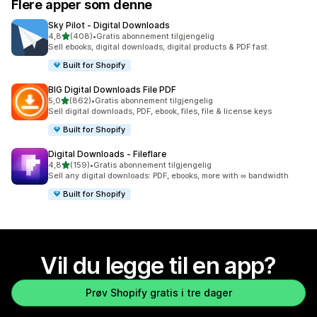
Flere apper som denne
Sky Pilot ‑ Digital Downloads
av 5 stjerner
4,8
(408)
•
Gratis abonnement tilgjengelig
Totalt 408 omtaler
Sell ebooks, digital downloads, digital products & PDF fast.
Built for Shopify
BIG Digital Downloads File PDF
av 5 stjerner
5,0
(862)
•
Gratis abonnement tilgjengelig
Totalt 862 omtaler
Sell digital downloads, PDF, ebook, files, file & license keys
Built for Shopify
Digital Downloads ‑ Fileflare
av 5 stjerner
4,8
(159)
•
Gratis abonnement tilgjengelig
Totalt 159 omtaler
Sell any digital downloads: PDF, ebooks, more with ∞ bandwidth
Built for Shopify
Vil du legge til en app?
Prøv Shopify gratis i tre dager