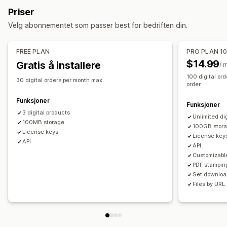
Nedlastingsadministrasjon
Priser
E-postlevering
Masseopplasting
Velg abonnementet som passer best for bedriften din.
Tilpassede nedlastingssider
Takkeside
Nedlastingsgrenser
Ubegrensede nedlastinger
Analyse
FREE PLAN
PRO PLAN 1
SMTP
Eksternt driftet
Tilpassede lenker
$14.99
Gratis å installere
/ 
100 digital ord
Filsikkerhet
30 digital orders per month max.
order.
Tilgangskode
Lisensnøkkel
Vannmerker
Filvert
Funksjoner
Funksjoner
3 digital products
Unlimited di
100MB storage
100GB stor
License keys
License key
API
API
Customizabl
PDF stampin
Set download
Files by URL